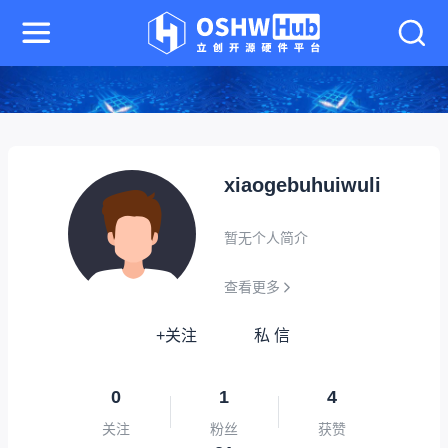
xiaogebuhuiwuli
暂无个人简介
查看更多
+关注
私 信
0
1
4
关注
粉丝
获赞