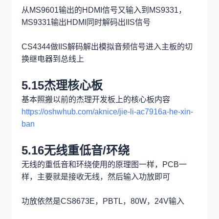
5.13按键板
按键板这边就是ADKEY接出来到不同值电阻，这些
电阻建议使用精密电阻，值已经分好，不要贴错，
否则无法识别
预留螺丝孔位
5.14HDMI解码
HDMI单独一个主板，四层板，在10x10内，可白嫖
电源输入5V和3.3V，内部有3.3V转1.2V的DC-DC
HDMI1切3使用的是MS9601A，输入3组HDMI信号
从MS9601输出的HDMI信号又输入到MS9331，
MS9331输出HDMI同时解码出IIS信号
CS4344做IIS解码解出模拟音频信号进入主板的切
换继电器到总线上
5.15杰理核心板