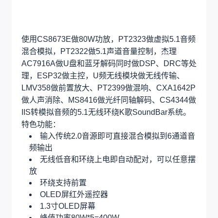
使用CS8673E做80W功放，PT2323做虚拟5.1音频
混合模拟，PT2322做5.1声道音量控制，杰理
AC7916A做U盘和蓝牙解码同时做DSP、DRC等处
理，ESP32做主控，U频无线模块做无线传输、
LMV358做前置放大、PT2399做混响、CXA1642P
做人声消除、MS8416做光纤同轴解码、CS4344做
IIS转模拟音频的5.1无线环绕K歌SoundBar系统。
特色功能：
输入传统2.0音源即可直接混合模拟到6通道音
频输出
无线低音和环绕上电即自动配对，可以任意摆
放
环绕支持前置
OLED屏红外遥控器
1.3寸OLED屏幕
峰值功率80W*5=400W