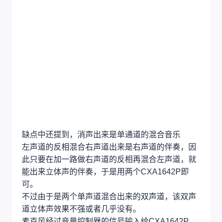
IC，用于音响，CD等场景
该芯片现已停产，马云网购买的为拆机或库存。
在前面消声方法中提到过这种方法会消掉与人声有
相似属性的东西，比如伴奏中的鼓组和贝斯，这些
都是属于发声比较低频的乐器。
因此，我们只要分一路原音乐做一个低通滤波器得
到低音，然后将已经消除人声的音乐和低音混合起
来，就能较好的保留低频部分
CXA1642P内部已经将此功能整合