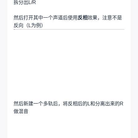
伴奏中的鼓组和贝斯。
2.输入音乐必须是立体声，如果输入单通道的音
乐，是无法消除人声的。
3.消声出来是单通道的混合音乐
5.6.3理论实操
如果你现在没有PCB，但是可以拿AU做理论，那
就简单了
首先导入一个音频，然后将它的左右声道拆分出来
拆分出L/R
然后打开其中一个声道后使用
反相
效果，注意不是
反向（L为例）