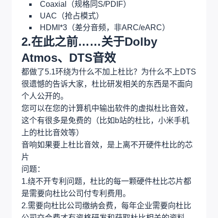
Coaxial（规格同S/PDIF）
UAC（抢占模式）
HDMI*3（差分音频，非ARC/eARC）
2.在此之前……关于Dolby
Atmos、DTS音效
都做了5.1环绕为什么不加上杜比？为什么不上DTS
很遗憾的告诉大家，杜比研发相关的东西是不面向
个人公开的。
您可以在您的计算机中输出软件的虚拟杜比音效，
这个有很多是免费的（比如b站的杜比，小米手机
上的杜比音效等）
音响如果要上杜比音效，是上离不开硬件杜比的芯
片
问题：
1.绕不开专利问题，杜比的每一颗硬件杜比芯片都
是需要向杜比公司付专利费用。
2.需要向杜比公司缴纳会费，每年企业需要向杜比
公司交会费才有资格研发和获取杜比相关的资料，