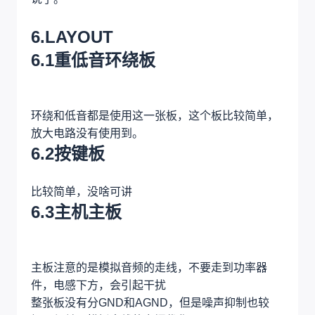
5.17遥控器
遥控器这边主要是做省电的东西，KEY_POWER接
地时Q3才会导通
请注意R76,R77,R78这几个电阻值不要更换，否则
会烧管
因此按键除了一个脚接到MCU外，还需要一个脚接
到KEY_POWER
Q4管接到MCU_POWER，当有一个按键按下后
MCU通电会第一时间拉住MCU_POWER，不要让
电断掉，直到一段时间没按下后才会自动把自己断
电。
IO4接到红外发射管，如果发射功率或者距离不够