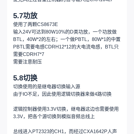
缺点中还提到，消声出来是单通道的混合音乐
左声道的反相混合右声道出来是右声道的伴奏，因
此只要在加一路做右声道的反相再混合左声道，就
能出来立体声的伴奏，于是用两个CXA1642P即
可。
不过由于是两个单声道混合出来的双声道，该双声
道立体声效果不强或者几乎没有。
麦克风经过音量控制器的信号输入给CXA1642P
5.7功放
使用了两颗CS8673E
输入24V可达到80W10%的D类功放，一个功放做
BTL，40W*2的左右；一个做PBTL，80W*1的中置
PBTL需要电感CDRH12*12的大电流电感，BTL只