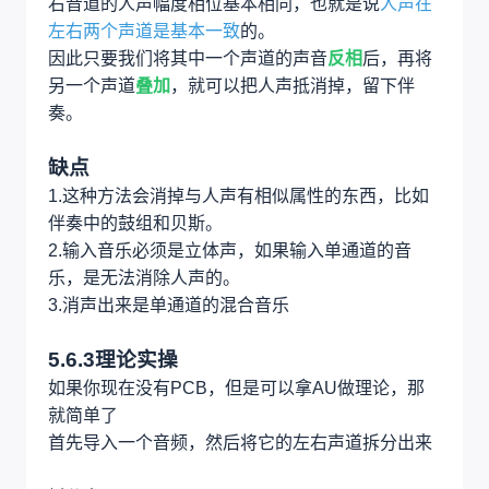
用带阻滤波器降为零，从而使原信号中某一段频率
的声音消失。
这里使用的是立体声消除人声。
5.6.2立体声消人声基本原理
立体声消除人声基本原理是两个幅值相同但是互相
反相
的信号相加为0。
因为对于立体声的音乐，人能够感受到立体的原因
是左右两个声道的伴奏在频率、振幅和相位上有区
别，而人声混音时总是放在最中间，这就会使得左
右音道的人声幅度相位基本相同，也就是说
人声在
左右两个声道是基本一致
的。
因此只要我们将其中一个声道的声音
反相
后，再将
另一个声道
叠加
，就可以把人声抵消掉，留下伴
奏。
缺点
1.这种方法会消掉与人声有相似属性的东西，比如