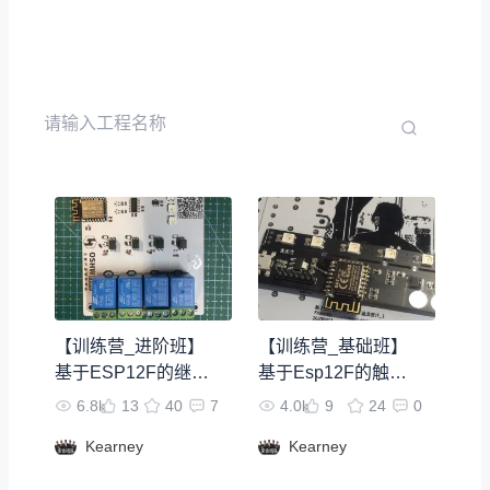
【训练营_进阶班】
【训练营_基础班】
基于ESP12F的继电
基于Esp12F的触摸
器+717182A
台灯
6.8k
13
40
7
4.0k
9
24
0
Kearney
Kearney