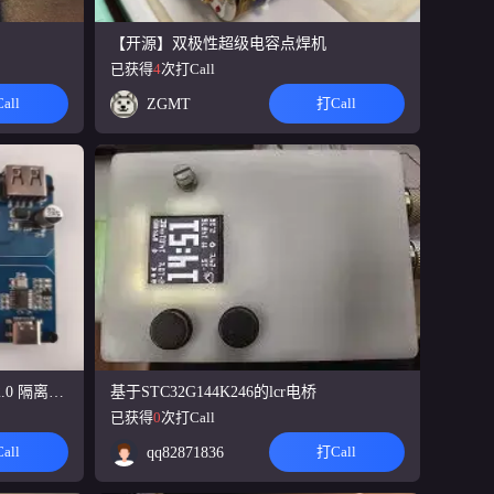
加入了水
打Call数
【开源】双极性超级电容点焊机
已获得
4
次打Call
8
all
打Call
ZGMT
高精度电压
打Call数
基于STC32G144K246的lcr电桥
基于 CH318T+CH334P 高速 USB2.0 隔离拓展坞
已获得
0
次打Call
打Call
all
qq82871836