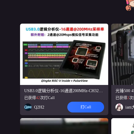
这是一个μA级
D/PPS快充协
【立创开发板
少不入川
10
基于3D结构设计
势，可作为多才多
Moji 2.0 
阿慕希
11
Moji 2.0桌
备双频Wi-Fi 
基于stm32
reform_a
12
以实现roboma
装甲板击打灯效和
USB3.0逻辑分析仪-16通道200MHz-CH32H417版
已获得
42
次打Call
已获得
2
次
AirLink（
蓝星多面体
13
打Call
Q2H2
ia
本USB HUB
盘等。 有线模式
#第11届立创
TweeaakC
14