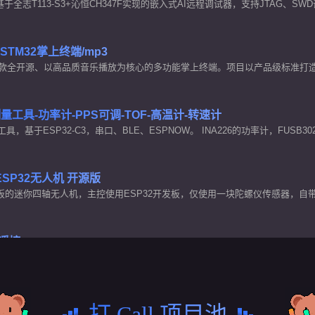
一款基于全志T113-S3+沁恒CH347F实现的嵌入式AI远程调试器，支持JTAG、SW
CD，支持市面上主流MCU、SOC、FPGA等
 : STM32掌上终端/mp3
e 是一款全开源、以高品质音乐播放为核心的多功能掌上终端。项目以产品级标准打
的学习开发板使用。
量工具-功率计-PPS可调-TOF-高温计-转速计
具，基于ESP32-C3，串口、BLE、ESPNOW。 INA226的功率计，FUSB30
出，VL53L0的TOF测距仪，激光转速计，MAX6675测温
i ESP32无人机 开源版
发板的迷你四轴无人机，主控使用ESP32开发板，仅使用一块陀螺仪传感器，自带
件和软件设计更容易上手，只需简单的焊接，无需复杂配置，手机连接即可起飞
模遥控
图传显示一体机（ELRS双频段版），是一款搭载ELRS开源高速协议的高端
控制、双频段远距离通信与高清图传显示于一体。AI 语音辅助飞行，功能直接
co：便携uA级电流功耗计，可调PD诱骗电源！
打 Call 项目池