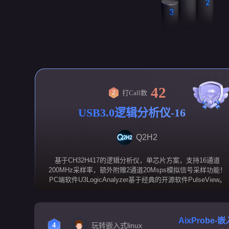
42
打Call数
2
USB3.0逻辑分析仪-16通
道200MHz-CH32H417版
Q2H2
基于CH32H417的逻辑分析仪，单芯片方案，支持16通道
200MHz采样率，额外附赠2通道20Msps模拟信号采样功能！
PC端软件U3LogicAnalyzer基于经典的开源软件PulseView。
AixProbe
玩转嵌入式linux
4