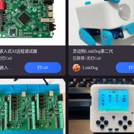
J4M6 与 INA226，双档自动量程，0.1μA 分辨率， 3.3V–36V， 7kHz+，1.5M
开源。
量法原理设计的便携式电池内阻测试仪，以单节锂电池作为供电电源，采用USB
量电池的交流内阻和电压。
M（RK3576)开发板
be-嵌入式AI远程调试器
灵动狗LinkDog第二代
，搭载RK3576，三屏异显（HDMI/DP/MIPI），21个接口（千兆以太网、WIF
打Call
已获得
0
次打Call
I*3和PCI等），适配Android、Linux，可部署龙虾
打Call
打C
玩转嵌入式linux
LinkDog
游戏掌机（星火2026）
 ESP32-S3 的复古游戏掌机，融合了单片机开发、LCD显示驱动、音频播放
储等功能，实现一个可运行经典模拟器游戏的便携式设备。
电子通行证-你的开源舟学播放器与开发平台
方舟》玩家与开发者打造的独特设备。基于F1C200s方案，深度定制了舟学
放器，也是一块接口齐全的Linux开发板。
的智能水枪