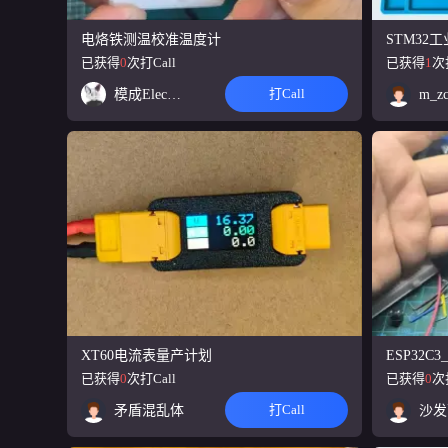
本项目是一款基于
泵、激光器、音
电烙铁测温校准温度计
已获得
0
次打Call
已获得
1
次
【开源】DI
想吃巧乐兹
20
打Call
模成Electron
m_z
此充电站从PCB
电流采样。支持温
XT60电流表量产计划
ESP32
已获得
0
次打Call
已获得
0
次
打Call
矛盾混乱体