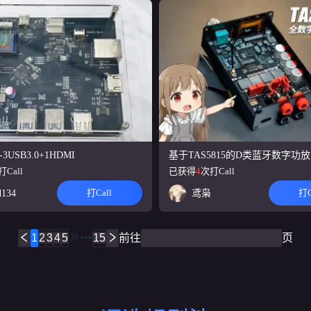
-3USB3.0+1HDMI
基于TAS5815的D类蓝牙数字功放
打Call
已获得
4
次打Call
打Call
打C
d134
鸢枭
•••
1
2
3
4
5
15
前往
页