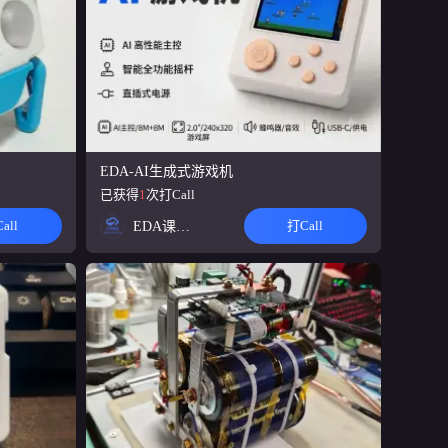
bps上位
打Call数
10
-C接口充
打Call数
10
EDA-AI生成式游戏机
I5&BT
已获得
1
次打Call
打Call数
all
打Call
EDA课程案例团队
9
、按键交
打Call数
9
主题外观，
打Call数
8