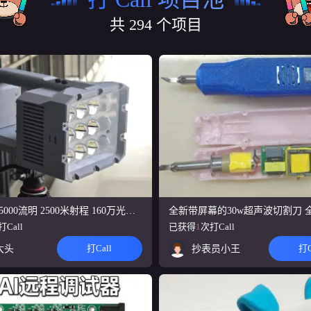
电流检测，满足低功耗设备开发与测试需求的便携USB电流计与功耗计。同时他
议诱骗，充当可调电源！有优雅上位机，支持一键升级和数据分析！
共
294
个项目
】追问•具身AI六轴机械臂
的摆线针轮减速器配合步进电机的六轴机械臂，具有“全栈集成”和“多模态交互”
艺的、能与人自然沟通和协作的具身智能“伙伴”——桌面AI助手机械臂。
小智AI桌面机器人 5G Wi-Fi 长续航
面AI机器人，采用ESP32-C5主控和1.5寸视网膜屏。插接式屏幕免焊接，支持自定
6，提供流畅智能的桌面AI体验。
全向轮步兵机器人
ster全向轮步兵基础功能 1.云台跟随功能以及小陀螺 2.四摩擦轮发射机构以及发射
击打检测 4.该版本为遥控器控制 可上位机接入遥控器电脑端控制(待开发)
光锤500 45000流明 2500米射程 160万光强 手电筒
打Call
已获得
1
次打Call
无线！USB HUB）
打Call
打C
m大头
抄表员小王
有无线、有线两种模式。 无线模式：可以把USB设备无线化与电脑连接，例如U盘
：支持USB转HDMI、以太网、3.5mm耳机口，支持PD反向充电，带有触摸屏..
电赛#十元微安表(低功耗分析仪)