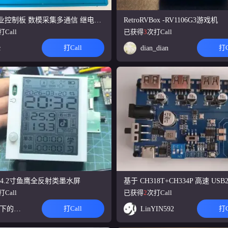
ESP32-C3的DIY智能水枪。还原游戏中的屏幕显示、烟雾和射击效果。另外
效系统，并开发了完整的UI设置界面。
STM32工业控制板 数模采集多通信 继电器晶体管输出
RetroRVBox -RV1106G3游戏机
打Call
已获得
3
次打Call
Y内置300W全协议手机电脑桌面超级充电站
打Call
打C
c
dian_dian
到外壳全系列开源产品 内置300W ACDC适配器 支持4路同时输出，每路支持
度显示，电压电流功率显示，Ah,Wh统计，NTC控温等
C3_4.2寸鱼鹰全反射类墨水屏
打Call
已获得
2
次打Call
打Call
打C
沙发下的土豆
LinYIN592