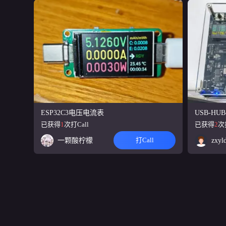
ESP32C3电压电流表
USB-HUB
已获得
1
次打Call
已获得
2
次
打Call
一颗酸柠檬
zxyl