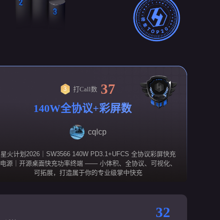
37
打Call数
3
140W全协议+彩屏数显
+协议开关，这款掌中快
充，美翻了！
cqlcp
星火计划2026｜SW3566 140W PD3.1+UFCS 全协议彩屏快充
电源｜开源桌面快充功率终端 —— 小体积、全协议、可视化、
可拓展，打造属于你的专业级掌中快充
32