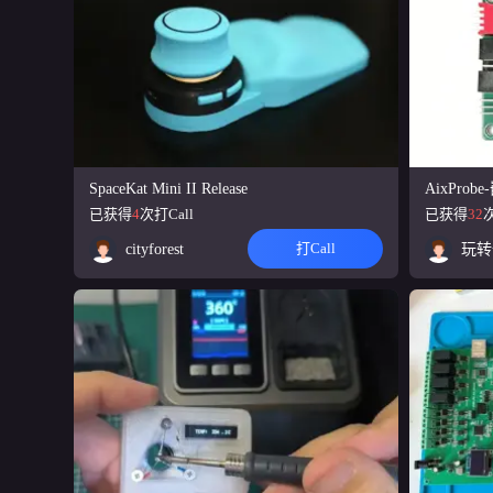
基于 CH32V003
机，多工具脚本
便携内阻仪
饺子电子工作室
15
一款基于四线测
电，可以用于测
立创·泰山派3
SpaceKat Mini II Release
AixPro
立创开发板
16
全开源旗舰卡片电脑
已获得
4
次打Call
已获得
32
次
5、USB*4、CS
打Call
cityforest
ESP32-S3
chaeng
17
本项目是一款基于
互以及SD卡存
白银明日方舟
mercaplink
18
这是一款为《明日
既是角色的专属播
基于ESP32
螺旋之域
19