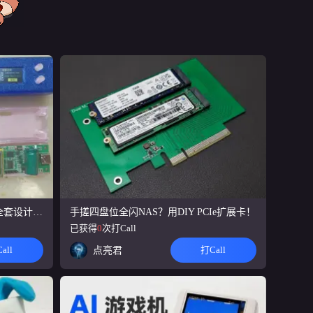
支持标准P
打Call数
16
核心优
打Call数
16
义表情。具
打Call数
14
灯效 3.
打Call数
全新带屏幕的30w超声波切割刀 全套设计资料
手搓四盘位全闪NAS？用DIY PCIe扩展卡！
已获得
0
次打Call
14
all
打Call
点亮君
，鼠标键
打Call数
.
10