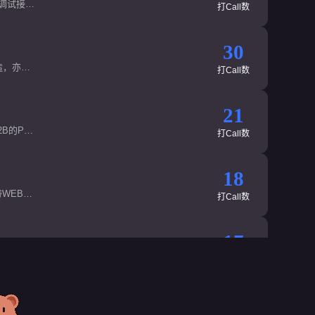
D调试接
打Call数
30
造，亦可
打Call数
21
2B的PPS
打Call数
18
WEB遥
打Call数
。简约而
17
一体化设
打Call数
拉满。
17