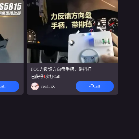
FOC力反馈方向盘手柄，带挡杆
已获得
4
次打Call
all
打Call
realTiX