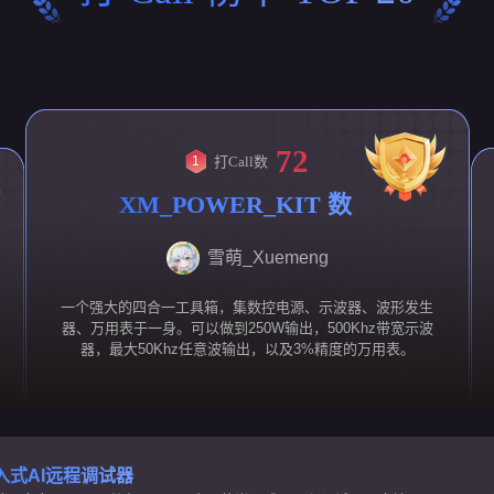
72
打Call数
1
XM_POWER_KIT 数控
电源+示波器+万用表+信
号源四合一
雪萌_Xuemeng
一个强大的四合一工具箱，集数控电源、示波器、波形发生
器、万用表于一身。可以做到250W输出，500Khz带宽示波
器，最大50Khz任意波输出，以及3%精度的万用表。
-嵌入式AI远程调试器