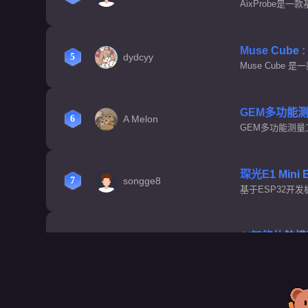
AixProbe是
口，内置OpenO
Muse Cube
dydcyy
5
Muse Cub
作为 STM32 
GEM多功能测
A Melon
6
GEM多功能测量工
可调电源，PWM输
琛光E1 Min
songge8
7
基于ESP32开
控器。极简的硬
不简单！
AI智能体航
小黄鱼搜玩物制造
8
多功能航模遥控&
备，集航模精准
PowerPi
不吃油炸鸡
9