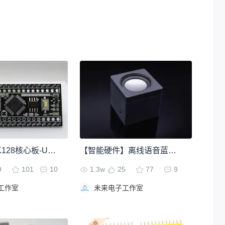
STC32G12K128核心板-USB下载
【智能硬件】离线语音蓝牙音响
9
101
10
1.3w
25
77
9
工作室
未来电子工作室