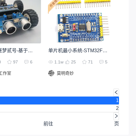
【嵌入式】逐梦贰号-基于STC32的智能小车
单片机最小系统-STM32F030F4P6
0
97
6
1.1w
25
71
5
工作室
莫明奇妙
1
2
前往
页