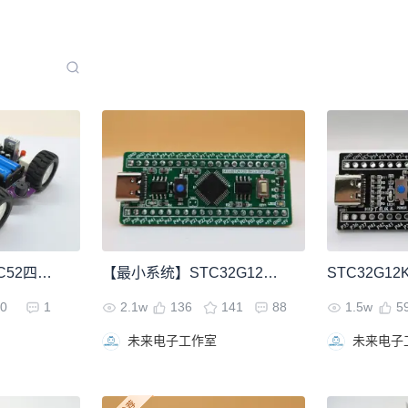
【单片机】STC89C52四驱智能小车设计
【最小系统】STC32G12K128
0
1
2.1w
136
141
88
1.5w
5
未来电子工作室
未来电子