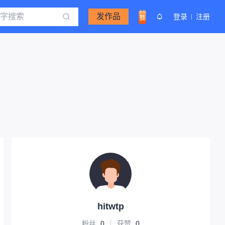
发作品
登录
注册
hitwtp
粉丝
0
获赞
0