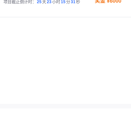
奖金 ¥
6000
项目截止倒计时：
25
天
23
小时
15
分
31
秒