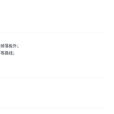
会掉落板外；
形等路线；