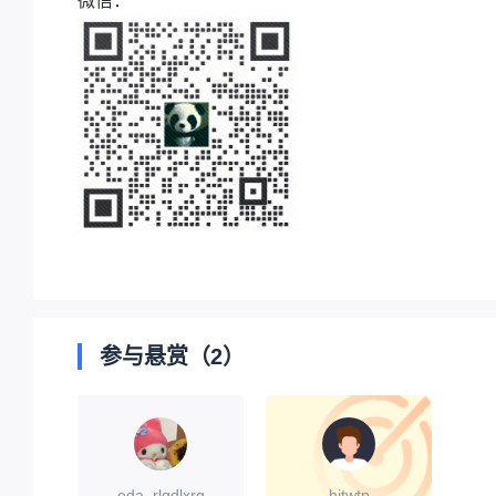
微信：
参与悬赏（2）
eda_rlqdlxrg
hitwtp