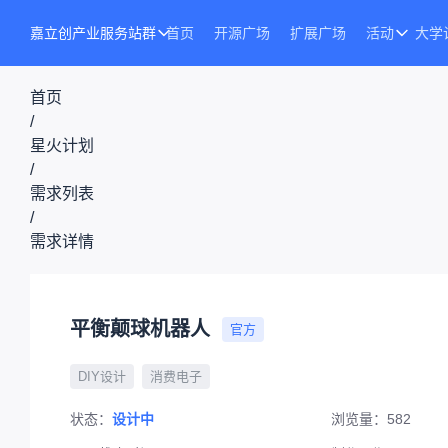
嘉立创产业服务站群
首页
开源广场
扩展广场
活动
大学
首页
/
星火计划
/
需求列表
/
需求详情
平衡颠球机器人
官方
DIY设计
消费电子
状态：
设计中
浏览量：
582