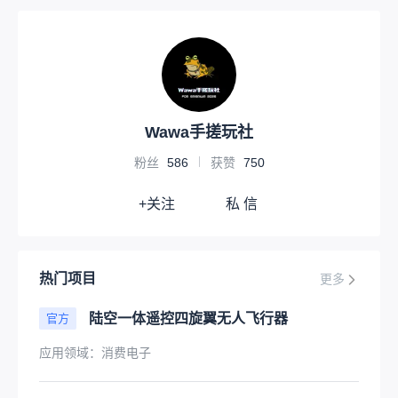
Wawa手搓玩社
粉丝
586
获赞
750
+关注
私 信
热门项目
更多
陆空一体遥控四旋翼无人飞行器
官方
应用领域：
消费电子