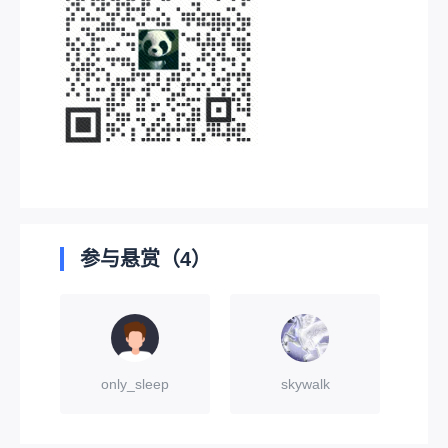
参与悬赏（4）
only_sleep
skywalk
W