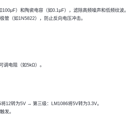
100μF）和陶瓷电容（如0.1μF），滤除高频噪声和低频纹波。
管（如1N5822），防止反向电压冲击。
）R2为可调电阻（如5kΩ）。
将12转为5V → 第三级：LM1086将5V转为3.3V。
触发。