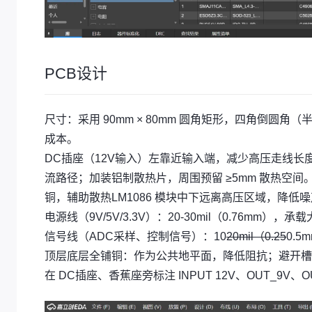
PCB设计
尺寸：采用 90mm × 80mm 圆角矩形，四角倒圆角（半
成本。
DC插座（12V输入）左靠近输入端，减少高压走线长
流路径；加装铝制散热片，周围预留 ≥5mm 散热空间。L
铜，辅助散热LM1086 模块中下远离高压区域，降低
电源线（9V/5V/3.3V）：20-30mil（0.76mm），
信号线（ADC采样、控制信号）：10
20mil（0.25
0.
顶层底层全铺铜：作为公共地平面，降低阻抗；避开槽
在 DC插座、香蕉座旁标注 INPUT 12V、OUT_9V、OU