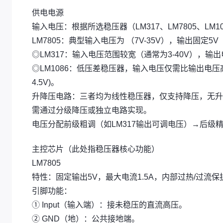
供电电源
输入电压：根据所选稳压器（LM317、LM7805、L
LM7805：典型输入电压为 （7V-35V），输出固定
◎LM317：输入电压范围较宽（通常为3-40V），输出
◎LM1086：低压差稳压器，输入电压仅需比输出电压高1
4.5V)。
升降压电路：三者均为线性稳压器，仅支持降压，无升
需通过分级降压或独立电路实现。
电压分配前级粗调（如LM317输出可调电压）→后级精调（如
主控芯片（此处指稳压器核心功能）
LM7805
特性：固定输出5V，最大电流1.5A，内部过热/过流保
引脚功能：
① Input（输入端）：接未稳压的直流高压。
② GND（地）：公共接地端。