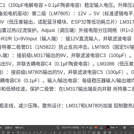
1（100μF电解电容 + 0.1μF陶瓷电容）稳定输入电压。升降
设备如电机驱动）第二级（LM7805）：12V → 5V（标准逻辑电
3.3V（低压差输出，适配蓝牙模块、ESP32等低功耗芯片）LM31
内置过热/过流保护。Adjust（调压端）外接电阻分压网络（R1=2
1+R2/R 1)=9VInput（输入端）：接12V直流输入，并联滤波电容
联肖特基二极管D1（1N5822）防止反向冲击。LM7805（固定5V
入端）：接前级LM317输出的9V，并联滤波电容C3（100μF）。
出5V，并联去耦电容C4（0.1μF陶瓷电容）。LM1086（低压差
入端）：接前级LM7805输出的5V，并联滤波电容C5（100μF）。
去耦电容C6（0.1μF）。输入/输出电容：每级稳压器输入/输出端
频噪声和低频纹波。保护二极管：在LM317输出端反向并联 肖特基二
加粗走线，减少压降。散热设计：LM317和LM7805加装 铝制散