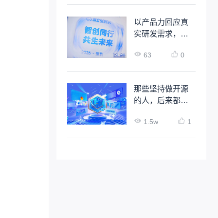
以产品力回应真
实研发需求，嘉
立创EDA企业级
63
0
解决方案正式发
布
那些坚持做开源
的人，后来都怎
么样了？
1.5w
1