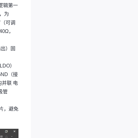
压逻辑第一
平，为
7（可调
40Ω，
输出）固
LDO）
GND（接
均并联 电
极管
热片，避免