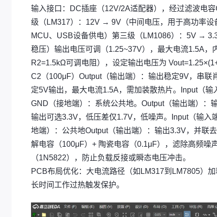
输入接口：DC插座（12V/2A适配器），经过滤波电容C
级（LM317）：12V → 9V（中间电压，用于高功率
MCU、USB设备供电）第三级（LM1086）：5V → 
稳压）输出电压可调（1.25~37V），最大电流1.5A，
R2=1.5kΩ可调电阻），设定输出电压为 Vout=1.25×(
C2（100μF）Output（输出端）：输出稳定9V，串
定5V输出，最大电流1.5A，需加装散热片。Input（输
GND（接地端）：系统公共地。Output（输出端）：输
输出可选3.3V，低压差仅1.7V，低噪声。Input（输
地端）：公共地Output（输出端）：输出3.3V，并联
解电容（100μF）+ 陶瓷电容（0.1μF），滤除高
（1N5822），防止负载反接或瞬态电压冲击。
PCB布局优化：大电流路径（如LM317到LM7805）
长时间工作过热触发保护。