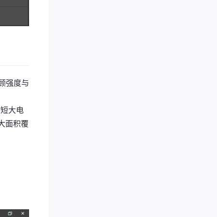
兼顾强度与
缩短大电
设大面积覆