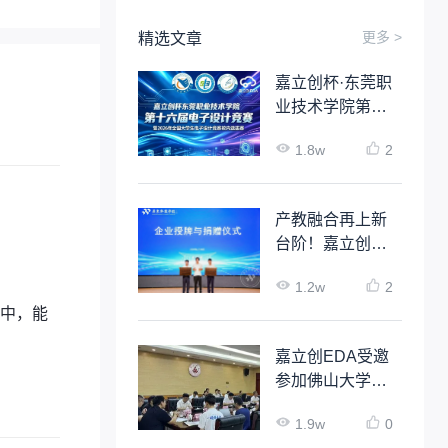
更多 >
精选文章
嘉立创杯·东莞职
业技术学院第十
六届电子设计竞
1.8w
2
赛
产教融合再上新
台阶！嘉立创
EDA 与广东科技
1.2w
2
学院达成深度校
中，能
企合作
嘉立创EDA受邀
参加佛山大学工
业软件人才培养
1.9w
0
项目启动会