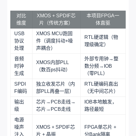
对比
XMOS + SPDIF芯
本项目FPGA一
维度
片（传统方案）
体直驱
USB
XMOS MCU跑固
RTL硬逻辑（物
协议
件（调度抖动+噪
理级确定）
处理
声耦合）
音频
外部专用钟→整
XMOS内部PLL
时钟
数分频→IOB
（数百ps抖动）
生成
（零PLL）
SPDI
独立收发芯片（内
RTL硬编码直出
F编码
部PLL再叠一层）
（无中间芯片）
输出
芯片→PCB走线→
IOB本地触发，
级
芯片→PCB走线
路径最短
电源
噪声
XMOS + SPDIF芯
FPGA单芯片 +
注入
片 + 晶振
分Bank隔离