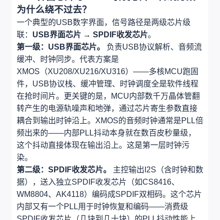
为什么绕不过去？
一个典型的USB数字界面，信号路径是两级芯片级
联：
USB界面芯片 → SPDIF收发芯片
。
第一级：USB界面芯片。
负责USB协议解析、音频流
缓冲、时钟同步。代表方案是
XMOS（XU208/XU216/XU316）——多核MCU跑固
件，USB协议栈、缓冲管理、时钟调度全是软件线程
在抢时间片。更关键的是，MCU内部数千万晶体管翻
转产生的电源轨噪声和地弹，通过芯片寄生参数直接
耦合到输出时钟沿上。XMOS的音频时钟通常是PLL倍
频出来的——内部PLL抖动本身就在数百皮秒量级，
这个抖动直接体现在输出沿上。这是第一层时钟污
染。
第二级：SPDIF收发芯片。
主控输出I2S（含时钟和数
据），送入独立SPDIF收发芯片（如CS8416、
WM8804、AK4118）编码成SPDIF双相码。这个芯片
内部又有一个PLL用于时钟恢复和编码——消费级
SPDIF收发芯片（几块到几十块）的PLL抖动性能上