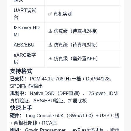
输入
UART调试
✅ 真机实测
台
I2S-over-HD
⚠️ 仿真级（待真机对接）
MI
AES/EBU
⚠️ 仿真级（待真机对接）
eARC数字
⚠️ 仿真级（需外置AFE）
层
支持格式
已支持：
PCM 44.1k–768kHz十档 + DoP64/128，
SPDIF同轴输出
规划中：
Native DSD（DFF直通）、I2S-over-HDMI
真机验证、AES/EBU验证、扩展底板
快速上手
硬件：
Tang Console 60K（GW5AT-60）+ USB-C线
+ 两根杜邦线 + RCA座
刷机：
Gowin Programmer → exFlash烧录.fs → 断电