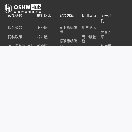
政策条款
软件版本
解决方案
使用帮助
关于我
们
服务条款
专业版
专业版编辑
用户论坛
器
团队介
隐私政策
标准版
专业版教
绍
标准版编辑
程
器
项目授权许可协
教育版
相关报
议
标准版教
道
桌面客户端
程
私有化部署
作出贡献
版
关于公
API接口
专业版更
司
新
感谢名单
文档格式
联系我
标准版更
们
新
合作联
系
EDA公众号
开源公众号
开源硬件交流