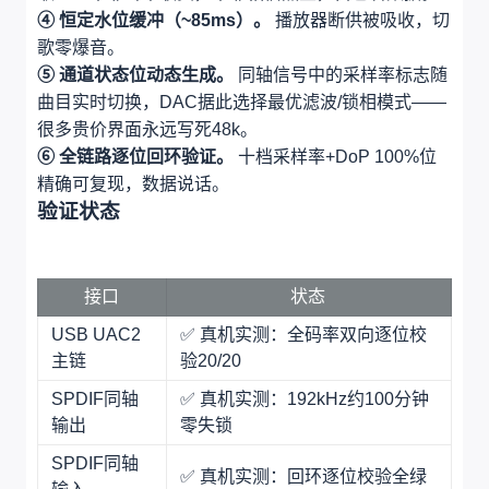
④ 恒定水位缓冲（~85ms）。
播放器断供被吸收，切
歌零爆音。
⑤ 通道状态位动态生成。
同轴信号中的采样率标志随
曲目实时切换，DAC据此选择最优滤波/锁相模式——
很多贵价界面永远写死48k。
⑥ 全链路逐位回环验证。
十档采样率+DoP 100%位
精确可复现，数据说话。
验证状态
接口
状态
USB UAC2
✅ 真机实测：全码率双向逐位校
主链
验20/20
SPDIF同轴
✅ 真机实测：192kHz约100分钟
输出
零失锁
SPDIF同轴
✅ 真机实测：回环逐位校验全绿