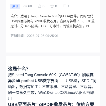
68
0
0
1
原创
简介：
适用于Tang Console 60K的FPGA固件，同时取代
USB界面芯片与SPDIF收发芯片。音频时钟零PLL、IOB重
定时、分Bank隔离、DBLL可审计，同轴真机实测，PCM
十档+DoP128
更新时间：
2026-07-08 09:25:01
这是什么？
把Sipeed Tang Console 60K（GW5AT-60）刷成
真·
异步bit-perfect USB数字界面
——USB进，SPDIF同
轴出，数据零加工：不重采样、不动音量、不混音。
刷一次永久生效，Win10+/macOS/Linux免驱即插即
用。
USB界面芯片与SPDIF收发芯片：传统方案