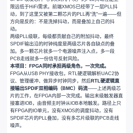
限远低于HiFi需求。前端XMOS已经带了一层PLL抖
动，到了这里又被第二颗芯片的PLL再“洗”一遍——但
方向是反的：不是洗掉抖动，而是叠加上自己的抖
动。
两级PLL级联，每级都贡献自己的附加抖动，最终
SPDIF输出沿的时钟纯度是两级芯片各自缺点的叠
加。多一颗芯片就多一个电源噪声注入点，多一段
PCB走线就多一份信号反射风险。
本项目：FPGA同时承担两级角色，一次完成。
FPGA从USB PHY接收包，RTL硬逻辑解析UAC2协
议、管理缓冲、做异步时钟同步，然后
RTL硬逻辑直
接输出SPDIF双相编码（BMC）码流
——上述两级芯
片的工作，在FPGA内部一次完成。输出末级触发器直
接塞进IOB，由音频主时钟从IOB本地触发。路径上只
有FPGA的IO单元，没有XMOS的调度抖动，没有
SPDIF芯片的PLL叠加，没有多芯片级联的PCB走线
噪声。