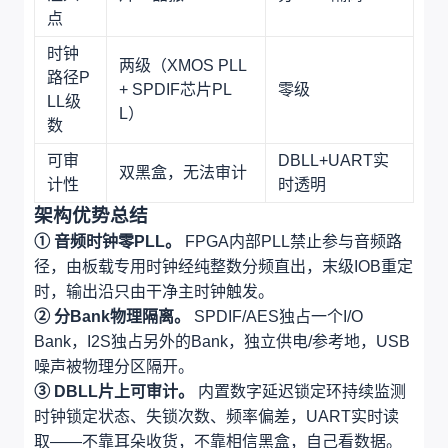
点
时钟
两级（XMOS PLL
路径P
+ SPDIF芯片PL
零级
LL级
L）
数
可审
DBLL+UART实
双黑盒，无法审计
计性
时透明
架构优势总结
① 音频时钟零PLL。
FPGA内部PLL禁止参与音频路
径，由板载专用时钟经纯整数分频直出，末级IOB重定
时，输出沿只由干净主时钟触发。
② 分Bank物理隔离。
SPDIF/AES独占一个I/O
Bank，I2S独占另外的Bank，独立供电/参考地，USB
噪声被物理分区隔开。
③ DBLL片上可审计。
内置数字延迟锁定环持续监测
时钟锁定状态、失锁次数、频率偏差，UART实时读
取——不靠耳朵收货，不靠相信黑盒，自己看数据。