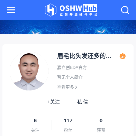
眉毛比头发还多的吴
工
嘉立创EDA官方
暂无个人简介
查看更多
+关注
私 信
6
117
0
关注
粉丝
获赞