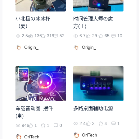
小北极の冰冰杯
时间管理大师の魔
（夏）
方(Ⅰ)
2.5w
136
319
52
6.7k
29
65
10
Origin_
Origin_
车载音动圈_摆件
多路桌面辅助电源
(車)
2.4k
3
4
1
946
1
1
0
OriTech
OriTech