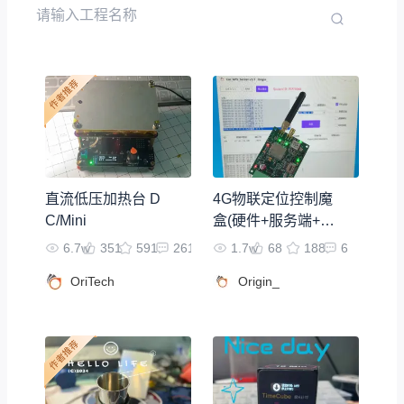
直流低压加热台 D
4G物联定位控制魔
C/Mini
盒(硬件+服务端+AP
P)
6.7w
351
591
261
1.7w
68
188
6
OriTech
Origin_