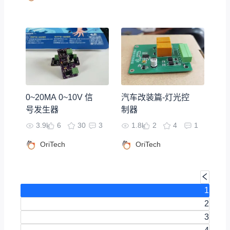
0~20MA 0~10V 信
汽车改装篇-灯光控
号发生器
制器
3.9k
6
30
3
1.8k
2
4
1
OriTech
OriTech
1
2
3