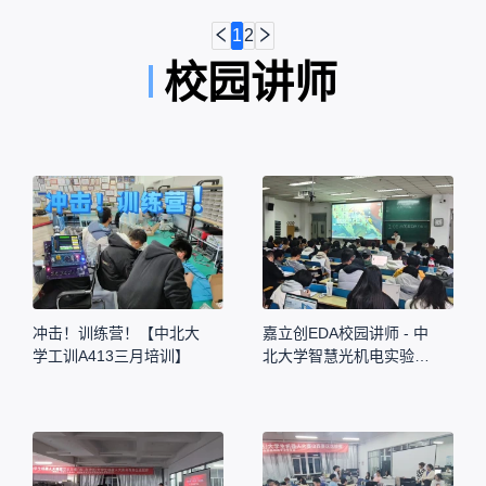
1
2
校园讲师
冲击！训练营！【中北大
嘉立创EDA校园讲师 - 中
学工训A413三月培训】
北大学智慧光机电实验室
（I-OEM）招新活动