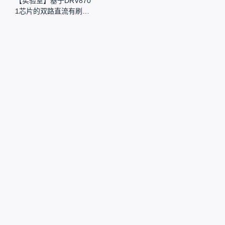
【实验室】基于DRV870
1芯片的双路直流有刷电
机驱动|上海海事大学