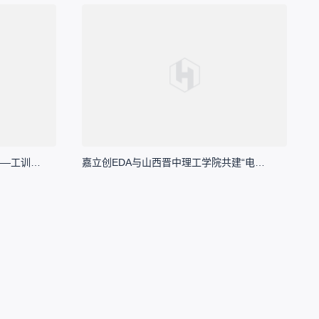
山西晋中理工学院项目焊接培训——工训203电子创新实验室
嘉立创EDA与山西晋中理工学院共建“电子设计联合实验室”