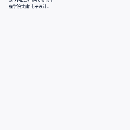
嘉立创EDA与西安交通工
程学院共建“电子设计联
合实验室”