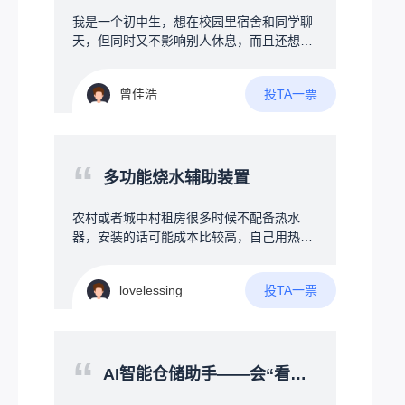
我是一个初中生，想在校园里宿舍和同学聊
天，但同时又不影响别人休息，而且还想跨
宿舍聊，但是晚上又不让说话，学校也不让
带手机等电子产品，所以想搞一个可以发一
投TA一票
曾佳浩
些消息的通讯器，最好是能保存聊天记录
吧，不要求保存太多，能保存一些就行，并
且希望可以多个人聊，也就是多台设备互
传，可以有私信和群信息等，但又要求成本
“
尽可能压低，最好在50元以内，我接触过一
多功能烧水辅助装置
些编程，有一定的编程基础，但是我之前接
触的都是软件，对硬件什么的不太了解，了
农村或者城中村租房很多时候不配备热水
解不多，也是最近刚开始了解……所以关于
器，安装的话可能成本比较高，自己用热得
硬件的搭配什么的是完全不懂……找遍了整
快烧水比较麻烦，因为时刻不能离人，没法
个B站也只找到一个up主，有几个类似的项
做其他事情，所以需要设计一款协助烧水的
目，但是那几个都没有公开具体的硬件信息
投TA一票
lovelessing
装置，第一可以确保接地，不会触电，其次
以及源代码什么的，只是一些展示，并且
就是多功能辅助方式，首先是温度设定功
呢，基本上也只能传英文，因为我想着，既
能，防止忘记拔电烧开导致起火等，另外加
然都聊天了，不如让他多加一些功能，比如
上水干掉电，需要一直持续用热水的冬天可
“
说加上时间、日期什么的，并且要求体积小
以持续通电PID控温，保证一直有热水，还
AI智能仓储助手——会“看图听话”的智能货架地图
一些，希望能有大佬看到后分享一些方案之
有定时功能，例如每天回家前30分钟自动烧
类的