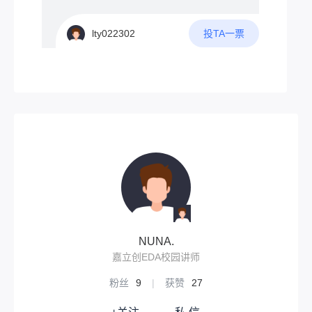
节点旁边等候收发消息吧？因此，节点的独
常麻烦，因此可否设计一款可以手绘波形的
立稳定性决定了整个Meshtastic网络的质
任意波形发生器。当然最为新创意的波形发
量。网上已经有不少技术爱好者分享了自己
投TA一票
lty022302
生器，肯定要有以下几点吧1.具有普通波形
的方案（请看VCR）1.kangyuzhe的TINYL
发生器功能2.可以通过触控屏幕进行手绘波
ORAC3V4.1原网站：2.allrounderkali的太阳
形，通过处理输出手绘波形3.将手绘波形作
能节点原网站：3.深圳南山-jinsu的节点原网
为一次循环，可以改变输出频率4.自动检测
站：不妨观察：·他们都使用了太阳能作为独
手绘波形是否符合物理原则，若符合则按设
立能源但是，太阳能并不是最优选择---‌依赖
定频率输出，不符合将进行提示
天气与季节变化‌阴雨天、冬季或光照不足
时，发电或制热效率骤降，甚至无法工作，
导致供应不稳定。‌昼夜交替影响连续供电，
需额外储能设备（如蓄电池），增加成本。‌‌
4‌高初始投资与成本‌系统购置和安装费用高
昂（如光伏系统约4万-6万元/千瓦），远超
传统能源设备。‌维护成本高，单次维修费用
可达数百元。‌‌‌安装与空间限制‌需开阔采光区
域（如屋顶），高层建筑或密集城区难以安
NUNA.
装。‌‌设备体积大，影响建筑美观，且可能损
嘉立创EDA校园讲师
坏屋顶防水层。‌所以，本人推荐风力发电！
毕竟，楼顶高处的风能是很丰富的！参考方
粉丝
9
|
获赞
27
案：这个东西--无动力风帽想必大家都很熟
悉吧每天飕飕转，贼拉快而且它的下面一般