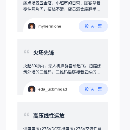
水，减少烧水等待时间，使用全自动洗衣机
痛点场景五金店、小超市的日常：顾客拿着
方式接管水管和加热器，真正无需人干预智
零件照片问，描述不清，店员满仓库翻半
能自动烧水，还可以加上饮水模式，烧开后
天；标签磨损条码缺失，靠肉眼找货；员工
通过蜂鸣器提示用户将开水倒入暖壶，装置
要记几百上千种物料位置，新手入职成本
加上屏幕及按键用来设定参数，连接WIFI可
投TA一票
myhermione
高。创意方案一个大屏+AI大脑的智能终
以远程取消烧水、汇报温度，有条件加上触
端，挂在仓库或货架旁，帮店员和顾客“秒找
屏，直接接管烧水器，永久无需插拔
货”。三大核心功能：1️⃣智能货架地图屏幕实
时显示仓库平面图，搜一个物料，地图上直
“
接标注货物在哪排哪层，不用扯着嗓子满仓
火场先锋
库转。2️⃣AI语音助手——听懂人话对着屏幕
说：“帮我找一下墙上打孔的那种小黄螺
火起30秒内，无人机蜂群自动起飞。扫描建
丝”，AI立刻匹配到正确物料，并在地图上标
筑外墙的二维码，二维码后链接着云端的建
出位置。支持口语化模糊描述，不用死记专
筑结构图，AI瞬间读懂整栋楼的结构：楼梯
业名称。3️⃣拍照找物——说不清就拍张照最
在哪、房间分布、当前火点、人员手机定
实用的功能。顾客不知道名字？拿旧零件直
投TA一票
eda_ucbmhqad
位。用定向电磁波穿透建筑，将险情告知在
接对着屏幕摄像头拍照，系统自动识别图片
房间睡觉的人，厕所玩手机的人，一团乱哄
中的物料，1秒内找出相似商品。标签磨损
哄瞎跑的人，告诉每个拿手机的人，他的位
失效了也不怕。拓展功能库存告警：货快没
置，火情的位置，他的逃跑路线。可能难
“
了自动弹提醒，语音喊一嗓子“还剩3个，该
点：技术可行，但需跨越"运营商合作"和"消
高压线性运放
补货了！”；智能盘点：手机扫码或拍照，系
防认证"两大门槛，毕竟突然接管你手机，是
统自动核对；数据分析：问“上个月哪种起子
个人都生气，运用了地震时强制接管你手机
供电电压±275VDC输出电压±275V交流任意