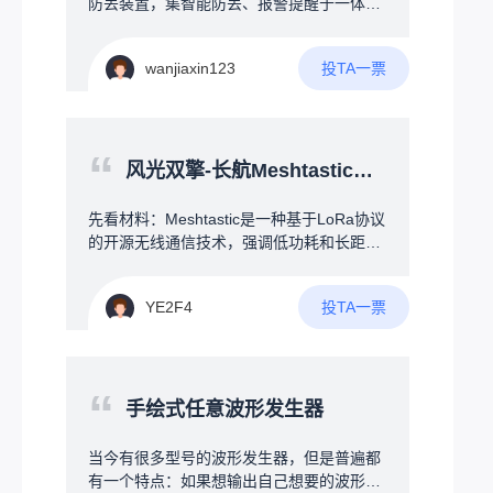
防丢装置，集智能防丢、报警提醒于一体。
欢迎讨论）3.通过AI算法与红外温度检测的
当U盘与手机超出安全距离时，自动触发声
双重辅助去控制风扇的温度及风量4.最好可
光报警或手机端提醒，从物理连接与电子提
以增加一部分的智能交互模式或者与设备联
投TA一票
wanjiaxin123
醒两方面防止U盘遗忘、丢失。
动（例如：RGB神光同步，拾音灯等）我也
是从自身角度出发，为了提升广大电竞爱好
者的游戏体验，欢迎大家一起讨论！！！
“
风光双擎-长航Meshtastic节点
先看材料：Meshtastic是一种基于LoRa协议
的开源无线通信技术，强调低功耗和长距离
特性。每个设备都可以作为一个节点，不仅
能与其他节点直接通信，还能中继转发消
投TA一票
YE2F4
息，从而扩展覆盖范围。设备可以独立运
行，也能通过蓝牙连接手机来配置和使用，
轻松实现小范围的网络搭建。--------&gt;没
错！上文提到了“独立运行”！--在构建Mesht
“
astic无线自组网时，节点的位置和角色选择
手绘式任意波形发生器
直接影响网络的覆盖范围与通信效率。试
想，如果你为了追求大覆盖范围，将节点放
当今有很多型号的波形发生器，但是普遍都
在了高楼楼顶，你总不可能7*24小时地守在
有一个特点：如果想输出自己想要的波形非