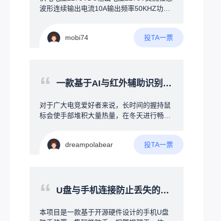
卖得最好”，AI自动分析。硬件方案一块普通
的技术。核心壁垒在集成：AI算法、通信协
波形连续输出电流10A输出频率50KHZ功率
大屏触控电视+一个小电脑盒子，比工业一
议、消防业务流无缝整合火灾现场，一：发
带宽2M差模输入±25共模输入-275V+275V
体机便宜，组装灵活，成本可控。
生时，人晃乱，瞎跑；二：火和烟气，看不
工作温度-40-+85°失调电压0.5mv失调电流1
见人，红外线扫描没用，容易遗漏。三：人
投TA一票
mobi74
0pA输入电容4pF共模抑制比110DB开环增
人抱着手机不撒手，睡觉，上厕所，逛商
益108DB压摆率1000V/uS建立时间750nS
城。四：建筑做了隔音处理，发生险情，不
知道。用另一台无人机连接着下方的消防
“
栓，对火情压制，等待消防员到来。
一款基于AI与红外辅助识别的冷暖风扇（桌面级为游戏而定）
对于广大电竞爱好者来说，长时间的握持鼠
标会使手部堆积大量热量，在冬天进行畅快
的游玩时，又会因为环境温度的影响导致手
背冰凉。为什么就没有人能制作一款（AI与
投TA一票
dreampolabear
红外辅助识别手部温度的冷暖风扇）来为广
大电竞爱好者解决此问题呢（ps:本人经常打
PUBG在决赛圈时手部大量手汗会导致操作
变形）。本人初步的想法为：1.桌面级的小
“
型冷热风扇可以采用半导体的制冷模式（例
U盘与手机连接防止丢失的开源硬件项目
如：手机被夹散热器）2.通过加热灯照射手
背提高手部温度/加热丝微微加热提高温度
本项目是一款基于开源硬件设计的手机U盘
（两个方法仅为个人看法，如有更好的方法