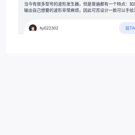
当今有很多型号的波形发生器，但是普遍都有一个特点：如
输出自己想要的波形非常麻烦，因此可否设计一款可以手绘
的任意波形发生器。当然最为新创意的波形发生器，肯定要
下几点吧1.具有普通波形发生器功能2.可以通过触控屏幕进
投T
lty022302
绘波形，通过处理输出手绘波形3.将手绘波形作为一次循环
以改变输出频率4.自动检测手绘波形是否符合物理原则，若
则按设定频率输出，不符合将进行提示