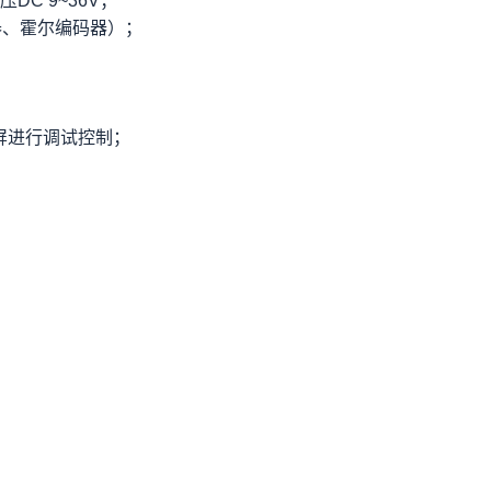
DC 9~36V；
器、霍尔编码器）；
态屏进行调试控制；