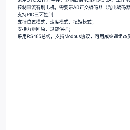
采用STC32作为主控，驱动峰值电流可达3.5A，工作电压
控制直流有刷电机，需要带AB正交编码器（光电编码
支持PID三环控制
支持位置模式、速度模式、扭矩模式；
支持力矩回原，过载保护；
采用RS485总线，支持Modbus协议，可用威纶通组