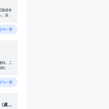
可能成本
人，没法
可以确保
度设定功
投TA一票
，需要一
有热水，
烧水等待
无需人干
鸣器提示
数，连接
直接接管
维码，二
结构：楼
电磁波穿
，一团乱
投TA一票
的位置，
合
人都生
成：AI
发生时，
而定）
没用，容