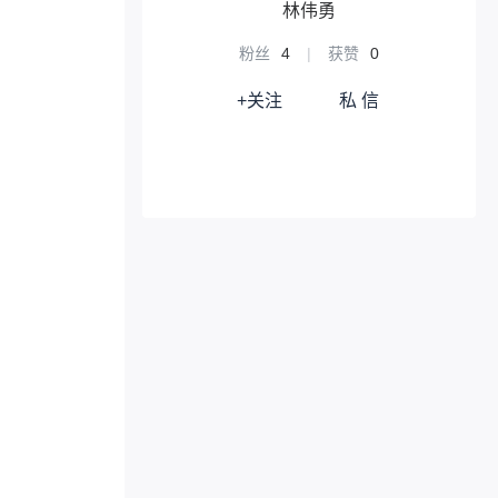
林伟勇
粉丝
4
|
获赞
0
+关注
私 信