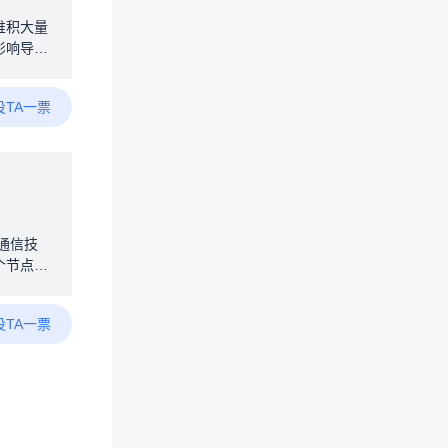
商城。
堆积大量
无人机连
影响导致
识别手部
:本人
投TA一票
）。本人
体的制冷
提高手部
，如有
双重辅助
交互模式
也是从自
线通信技
迎大家一
个节点，
扩展覆盖
置和使
投TA一票
文提到了
的位置和
如果你为
*24小
稳定性决
爱好者分