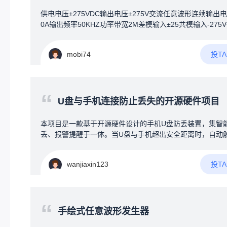
拿旧零件直接对着屏幕摄像头拍照，系统自动识别图片中的
供电电压±275VDC输出电压±275V交流任意波形连续输出电
料，1秒内找出相似商品。标签磨损失效了也不怕。拓展功
0A输出频率50KHZ功率带宽2M差模输入±25共模输入-275V
存告警：货快没了自动弹提醒，语音喊一嗓子“还剩3个，该
5V工作温度-40-+85°失调电压0.5mv失调电流10pA输入电容
了！”；智能盘点：手机扫码或拍照，系统自动核对；数据
共模抑制比110DB开环增益108DB压摆率1000V/uS建立时间
析：问“上个月哪种起子卖得最好”，AI自动分析。硬件方案
投T
mobi74
nS
普通大屏触控电视+一个小电脑盒子，比工业一体机便宜，
灵活，成本可控。
“
U盘与手机连接防止丢失的开源硬件项目
本项目是一款基于开源硬件设计的手机U盘防丢装置，集智
丢、报警提醒于一体。当U盘与手机超出安全距离时，自动
声光报警或手机端提醒，从物理连接与电子提醒两方面防止
遗忘、丢失。
投T
wanjiaxin123
“
手绘式任意波形发生器