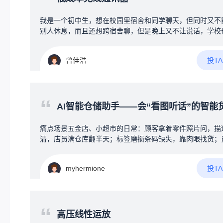
“
我是一个初中生，想在校园里宿舍和同学聊天，但同时又不
别人休息，而且还想跨宿舍聊，但是晚上又不让说话，学校
让带手机等电子产品，所以想搞一个可以发一些消息的通讯
最好是能保存聊天记录吧，不要求保存太多，能保存一些就
投T
曾佳浩
并且希望可以多个人聊，也就是多台设备互传，可以有私信
信息等，但又要求成本尽可能压低，最好在50元以内，我接
一些编程，有一定的编程基础，但是我之前接触的都是软件
硬件什么的不太了解，了解不多，也是最近刚开始了解……
“
关于硬件的搭配什么的是完全不懂……找遍了整个B站也只
AI智能仓储助手——会“看图听话”的智能货架地
一个up主，有几个类似的项目，但是那几个都没有公开具体
件信息以及源代码什么的，只是一些展示，并且呢，基本上
痛点场景五金店、小超市的日常：顾客拿着零件照片问，描
能传英文，因为我想着，既然都聊天了，不如让他多加一些
清，店员满仓库翻半天；标签磨损条码缺失，靠肉眼找货；
能，比如说加上时间、日期什么的，并且要求体积小一些，
要记几百上千种物料位置，新手入职成本高。创意方案一个
能有大佬看到后分享一些方案之类的
+AI大脑的智能终端，挂在仓库或货架旁，帮店员和顾客“秒
投T
myhermione
货”。三大核心功能：1️⃣智能货架地图屏幕实时显示仓库平
图，搜一个物料，地图上直接标注货物在哪排哪层，不用扯
子满仓库转。2️⃣AI语音助手——听懂人话对着屏幕说：“帮
一下墙上打孔的那种小黄螺丝”，AI立刻匹配到正确物料，
“
地图上标出位置。支持口语化模糊描述，不用死记专业名称。3
高压线性运放
拍照找物——说不清就拍张照最实用的功能。顾客不知道名