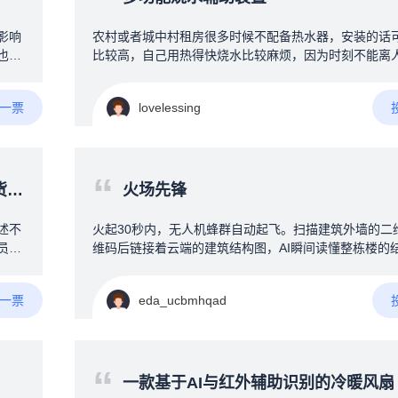
“
影响
农村或者城中村租房很多时候不配备热水器，安装的话
也不
比较高，自己用热得快烧水比较麻烦，因为时刻不能离
器，
做其他事情，所以需要设计一款协助烧水的装置，第一
行，
接地，不会触电，其次就是多功能辅助方式，首先是温
A一票
lovelessing
和群
能，防止忘记拔电烧开导致起火等，另外加上水干掉电
触过
直持续用热水的冬天可以持续通电PID控温，保证一直
，对
还有定时功能，例如每天回家前30分钟自动烧水，减少
所以
时间，使用全自动洗衣机方式接管水管和加热器，真正
“
找到
预智能自动烧水，还可以加上饮水模式，烧开后通过蜂
图
火场先锋
的硬
用户将开水倒入暖壶，装置加上屏幕及按键用来设定参
也只
WIFI可以远程取消烧水、汇报温度，有条件加上触屏，
述不
火起30秒内，无人机蜂群自动起飞。扫描建筑外墙的二
功
烧水器，永久无需插拔
员工
维码后链接着云端的建筑结构图，AI瞬间读懂整栋楼的
希望
大屏
梯在哪、房间分布、当前火点、人员手机定位。用定向
找
透建筑，将险情告知在房间睡觉的人，厕所玩手机的人
A一票
eda_ucbmhqad
面
哄哄瞎跑的人，告诉每个拿手机的人，他的位置，火情
着嗓
他的逃跑路线。可能难点：技术可行，但需跨越"运营商
我找
作"和"消防认证"两大门槛，毕竟突然接管你手机，是个
并在
气，运用了地震时强制接管你手机的技术。核心壁垒在集
“
️⃣
算法、通信协议、消防业务流无缝整合火灾现场，一：
一款基于AI与红外辅助识别的冷暖风扇（桌面级为游戏
字？
人晃乱，瞎跑；二：火和烟气，看不见人，红外线扫描