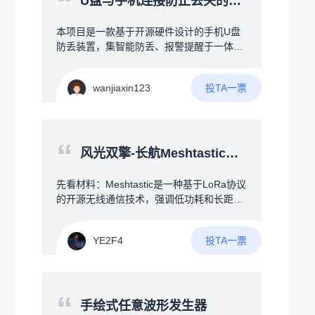
“
U盘与手机连接防止丢失的开源硬件项目
如：手机被夹散热器）2.通过加热灯照射手
背提高手部温度/加热丝微微加热提高温度
本项目是一款基于开源硬件设计的手机U盘
（两个方法仅为个人看法，如有更好的方法
防丢装置，集智能防丢、报警提醒于一体。
欢迎讨论）3.通过AI算法与红外温度检测的
当U盘与手机超出安全距离时，自动触发声
双重辅助去控制风扇的温度及风量4.最好可
光报警或手机端提醒，从物理连接与电子提
以增加一部分的智能交互模式或者与设备联
投TA一票
wanjiaxin123
醒两方面防止U盘遗忘、丢失。
动（例如：RGB神光同步，拾音灯等）我也
是从自身角度出发，为了提升广大电竞爱好
者的游戏体验，欢迎大家一起讨论！！！
“
风光双擎-长航Meshtastic节点
先看材料：Meshtastic是一种基于LoRa协议
的开源无线通信技术，强调低功耗和长距离
特性。每个设备都可以作为一个节点，不仅
能与其他节点直接通信，还能中继转发消
投TA一票
YE2F4
息，从而扩展覆盖范围。设备可以独立运
行，也能通过蓝牙连接手机来配置和使用，
轻松实现小范围的网络搭建。--------&gt;没
错！上文提到了“独立运行”！--在构建Mesht
“
astic无线自组网时，节点的位置和角色选择
手绘式任意波形发生器