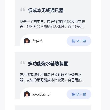
“
低成本无线通讯器
我是一个初中生，想在校园里宿舍和同学聊
天，但同时又不影响别人休息，而且还想跨
宿舍聊，但是晚上又不让说话，学校也不让
带手机等电子产品，所以想搞一个可以发一
投TA一票
曾佳浩
些消息的通讯器，最好是能保存聊天记录
吧，不要求保存太多，能保存一些就行，并
且希望可以多个人聊，也就是多台设备互
传，可以有私信和群信息等，但又要求成本
“
尽可能压低，最好在50元以内，我接触过一
多功能烧水辅助装置
些编程，有一定的编程基础，但是我之前接
触的都是软件，对硬件什么的不太了解，了
农村或者城中村租房很多时候不配备热水
解不多，也是最近刚开始了解……所以关于
器，安装的话可能成本比较高，自己用热得
硬件的搭配什么的是完全不懂……找遍了整
快烧水比较麻烦，因为时刻不能离人，没法
个B站也只找到一个up主，有几个类似的项
做其他事情，所以需要设计一款协助烧水的
目，但是那几个都没有公开具体的硬件信息
投TA一票
lovelessing
装置，第一可以确保接地，不会触电，其次
以及源代码什么的，只是一些展示，并且
就是多功能辅助方式，首先是温度设定功
呢，基本上也只能传英文，因为我想着，既
能，防止忘记拔电烧开导致起火等，另外加
然都聊天了，不如让他多加一些功能，比如