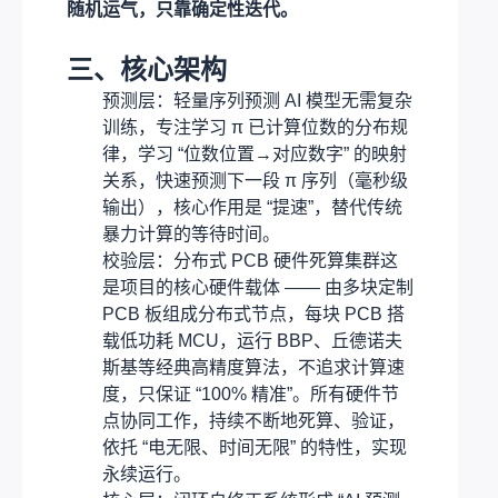
随机运气，只靠确定性迭代。
三、核心架构
预测层：轻量序列预测 AI 模型无需复杂
训练，专注学习 π 已计算位数的分布规
律，学习 “位数位置→对应数字” 的映射
关系，快速预测下一段 π 序列（毫秒级
输出），核心作用是 “提速”，替代传统
暴力计算的等待时间。
校验层：分布式 PCB 硬件死算集群这
是项目的核心硬件载体 —— 由多块定制
PCB 板组成分布式节点，每块 PCB 搭
载低功耗 MCU，运行 BBP、丘德诺夫
斯基等经典高精度算法，不追求计算速
度，只保证 “100% 精准”。所有硬件节
点协同工作，持续不断地死算、验证，
依托 “电无限、时间无限” 的特性，实现
永续运行。