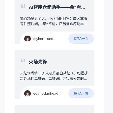
上水干掉电，需要一直持续用热水的冬天可
“
说加上时间、日期什么的，并且要求体积小
以持续通电PID控温，保证一直有热水，还
AI智能仓储助手——会“看图听话”的智能货架地图
一些，希望能有大佬看到后分享一些方案之
有定时功能，例如每天回家前30分钟自动烧
类的
水，减少烧水等待时间，使用全自动洗衣机
痛点场景五金店、小超市的日常：顾客拿着
方式接管水管和加热器，真正无需人干预智
零件照片问，描述不清，店员满仓库翻半
能自动烧水，还可以加上饮水模式，烧开后
天；标签磨损条码缺失，靠肉眼找货；员工
通过蜂鸣器提示用户将开水倒入暖壶，装置
要记几百上千种物料位置，新手入职成本
加上屏幕及按键用来设定参数，连接WIFI可
投TA一票
myhermione
高。创意方案一个大屏+AI大脑的智能终
以远程取消烧水、汇报温度，有条件加上触
端，挂在仓库或货架旁，帮店员和顾客“秒找
屏，直接接管烧水器，永久无需插拔
货”。三大核心功能：1️⃣智能货架地图屏幕实
时显示仓库平面图，搜一个物料，地图上直
“
接标注货物在哪排哪层，不用扯着嗓子满仓
火场先锋
库转。2️⃣AI语音助手——听懂人话对着屏幕
说：“帮我找一下墙上打孔的那种小黄螺
火起30秒内，无人机蜂群自动起飞。扫描建
丝”，AI立刻匹配到正确物料，并在地图上标
筑外墙的二维码，二维码后链接着云端的建
出位置。支持口语化模糊描述，不用死记专
筑结构图，AI瞬间读懂整栋楼的结构：楼梯
业名称。3️⃣拍照找物——说不清就拍张照最
在哪、房间分布、当前火点、人员手机定
实用的功能。顾客不知道名字？拿旧零件直
投TA一票
eda_ucbmhqad
位。用定向电磁波穿透建筑，将险情告知在
接对着屏幕摄像头拍照，系统自动识别图片
房间睡觉的人，厕所玩手机的人，一团乱哄
中的物料，1秒内找出相似商品。标签磨损
哄瞎跑的人，告诉每个拿手机的人，他的位
失效了也不怕。拓展功能库存告警：货快没
置，火情的位置，他的逃跑路线。可能难