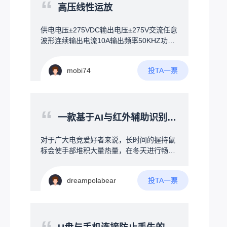
“
了自动弹提醒，语音喊一嗓子“还剩3个，该
点：技术可行，但需跨越"运营商合作"和"消
高压线性运放
补货了！”；智能盘点：手机扫码或拍照，系
防认证"两大门槛，毕竟突然接管你手机，是
统自动核对；数据分析：问“上个月哪种起子
个人都生气，运用了地震时强制接管你手机
供电电压±275VDC输出电压±275V交流任意
卖得最好”，AI自动分析。硬件方案一块普通
的技术。核心壁垒在集成：AI算法、通信协
波形连续输出电流10A输出频率50KHZ功率
大屏触控电视+一个小电脑盒子，比工业一
议、消防业务流无缝整合火灾现场，一：发
带宽2M差模输入±25共模输入-275V+275V
体机便宜，组装灵活，成本可控。
生时，人晃乱，瞎跑；二：火和烟气，看不
工作温度-40-+85°失调电压0.5mv失调电流1
见人，红外线扫描没用，容易遗漏。三：人
投TA一票
mobi74
0pA输入电容4pF共模抑制比110DB开环增
人抱着手机不撒手，睡觉，上厕所，逛商
益108DB压摆率1000V/uS建立时间750nS
城。四：建筑做了隔音处理，发生险情，不
知道。用另一台无人机连接着下方的消防
“
栓，对火情压制，等待消防员到来。
一款基于AI与红外辅助识别的冷暖风扇（桌面级为游戏而定）
对于广大电竞爱好者来说，长时间的握持鼠
标会使手部堆积大量热量，在冬天进行畅快
的游玩时，又会因为环境温度的影响导致手
背冰凉。为什么就没有人能制作一款（AI与
投TA一票
dreampolabear
红外辅助识别手部温度的冷暖风扇）来为广
大电竞爱好者解决此问题呢（ps:本人经常打
PUBG在决赛圈时手部大量手汗会导致操作
变形）。本人初步的想法为：1.桌面级的小
型冷热风扇可以采用半导体的制冷模式（例