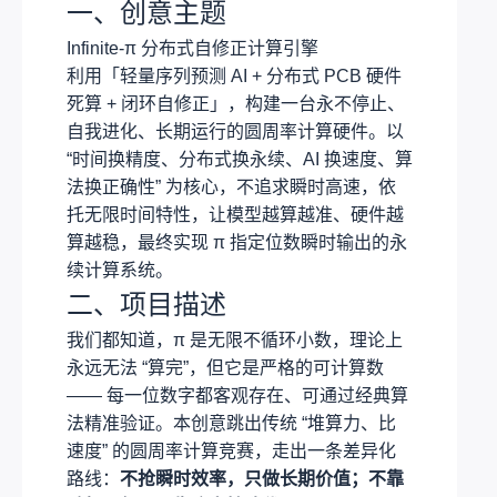
一、创意主题
Infinite-π 分布式自修正计算引擎
利用「轻量序列预测 AI + 分布式 PCB 硬件
死算 + 闭环自修正」，构建一台永不停止、
自我进化、长期运行的圆周率计算硬件。以
“时间换精度、分布式换永续、AI 换速度、算
法换正确性” 为核心，不追求瞬时高速，依
托无限时间特性，让模型越算越准、硬件越
算越稳，最终实现 π 指定位数瞬时输出的永
续计算系统。
二、项目描述
我们都知道，π 是无限不循环小数，理论上
永远无法 “算完”，但它是严格的可计算数
—— 每一位数字都客观存在、可通过经典算
法精准验证。本创意跳出传统 “堆算力、比
速度” 的圆周率计算竞赛，走出一条差异化
路线：
不抢瞬时效率，只做长期价值；不靠