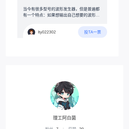
直接影响网络的覆盖范围与通信效率。试
想，如果你为了追求大覆盖范围，将节点放
当今有很多型号的波形发生器，但是普遍都
在了高楼楼顶，你总不可能7*24小时地守在
有一个特点：如果想输出自己想要的波形非
节点旁边等候收发消息吧？因此，节点的独
常麻烦，因此可否设计一款可以手绘波形的
立稳定性决定了整个Meshtastic网络的质
任意波形发生器。当然最为新创意的波形发
量。网上已经有不少技术爱好者分享了自己
投TA一票
lty022302
生器，肯定要有以下几点吧1.具有普通波形
的方案（请看VCR）1.kangyuzhe的TINYL
发生器功能2.可以通过触控屏幕进行手绘波
ORAC3V4.1原网站：2.allrounderkali的太阳
形，通过处理输出手绘波形3.将手绘波形作
能节点原网站：3.深圳南山-jinsu的节点原网
为一次循环，可以改变输出频率4.自动检测
站：不妨观察：·他们都使用了太阳能作为独
手绘波形是否符合物理原则，若符合则按设
立能源但是，太阳能并不是最优选择---‌依赖
定频率输出，不符合将进行提示
天气与季节变化‌阴雨天、冬季或光照不足
时，发电或制热效率骤降，甚至无法工作，
导致供应不稳定。‌昼夜交替影响连续供电，
需额外储能设备（如蓄电池），增加成本。‌‌
4‌高初始投资与成本‌系统购置和安装费用高
昂（如光伏系统约4万-6万元/千瓦），远超
传统能源设备。‌维护成本高，单次维修费用
可达数百元。‌‌‌安装与空间限制‌需开阔采光区
域（如屋顶），高层建筑或密集城区难以安
理工阿白菌
装。‌‌设备体积大，影响建筑美观，且可能损
坏屋顶防水层。‌所以，本人推荐风力发电！