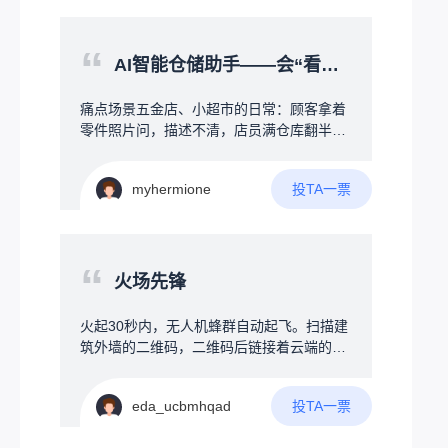
呢，基本上也只能传英文，因为我想着，既
能，防止忘记拔电烧开导致起火等，另外加
然都聊天了，不如让他多加一些功能，比如
上水干掉电，需要一直持续用热水的冬天可
“
说加上时间、日期什么的，并且要求体积小
以持续通电PID控温，保证一直有热水，还
AI智能仓储助手——会“看图听话”的智能货架地图
一些，希望能有大佬看到后分享一些方案之
有定时功能，例如每天回家前30分钟自动烧
类的
水，减少烧水等待时间，使用全自动洗衣机
痛点场景五金店、小超市的日常：顾客拿着
方式接管水管和加热器，真正无需人干预智
零件照片问，描述不清，店员满仓库翻半
能自动烧水，还可以加上饮水模式，烧开后
天；标签磨损条码缺失，靠肉眼找货；员工
通过蜂鸣器提示用户将开水倒入暖壶，装置
要记几百上千种物料位置，新手入职成本
加上屏幕及按键用来设定参数，连接WIFI可
投TA一票
myhermione
高。创意方案一个大屏+AI大脑的智能终
以远程取消烧水、汇报温度，有条件加上触
端，挂在仓库或货架旁，帮店员和顾客“秒找
屏，直接接管烧水器，永久无需插拔
货”。三大核心功能：1️⃣智能货架地图屏幕实
时显示仓库平面图，搜一个物料，地图上直
“
接标注货物在哪排哪层，不用扯着嗓子满仓
火场先锋
库转。2️⃣AI语音助手——听懂人话对着屏幕
说：“帮我找一下墙上打孔的那种小黄螺
火起30秒内，无人机蜂群自动起飞。扫描建
丝”，AI立刻匹配到正确物料，并在地图上标
筑外墙的二维码，二维码后链接着云端的建
出位置。支持口语化模糊描述，不用死记专
筑结构图，AI瞬间读懂整栋楼的结构：楼梯
业名称。3️⃣拍照找物——说不清就拍张照最
在哪、房间分布、当前火点、人员手机定
实用的功能。顾客不知道名字？拿旧零件直
投TA一票
eda_ucbmhqad
位。用定向电磁波穿透建筑，将险情告知在
接对着屏幕摄像头拍照，系统自动识别图片
房间睡觉的人，厕所玩手机的人，一团乱哄
中的物料，1秒内找出相似商品。标签磨损