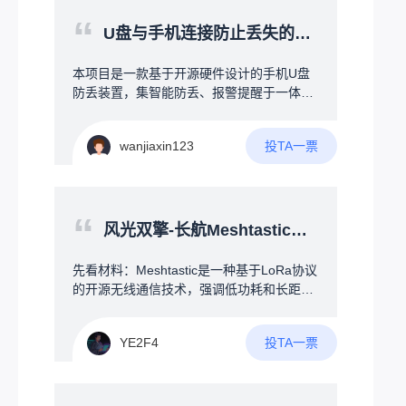
变形）。本人初步的想法为：1.桌面级的小
“
型冷热风扇可以采用半导体的制冷模式（例
U盘与手机连接防止丢失的开源硬件项目
如：手机被夹散热器）2.通过加热灯照射手
背提高手部温度/加热丝微微加热提高温度
本项目是一款基于开源硬件设计的手机U盘
（两个方法仅为个人看法，如有更好的方法
防丢装置，集智能防丢、报警提醒于一体。
欢迎讨论）3.通过AI算法与红外温度检测的
当U盘与手机超出安全距离时，自动触发声
双重辅助去控制风扇的温度及风量4.最好可
光报警或手机端提醒，从物理连接与电子提
以增加一部分的智能交互模式或者与设备联
投TA一票
wanjiaxin123
醒两方面防止U盘遗忘、丢失。
动（例如：RGB神光同步，拾音灯等）我也
是从自身角度出发，为了提升广大电竞爱好
者的游戏体验，欢迎大家一起讨论！！！
“
风光双擎-长航Meshtastic节点
先看材料：Meshtastic是一种基于LoRa协议
的开源无线通信技术，强调低功耗和长距离
特性。每个设备都可以作为一个节点，不仅
能与其他节点直接通信，还能中继转发消
投TA一票
YE2F4
息，从而扩展覆盖范围。设备可以独立运
行，也能通过蓝牙连接手机来配置和使用，
轻松实现小范围的网络搭建。--------&gt;没
错！上文提到了“独立运行”！--在构建Mesht