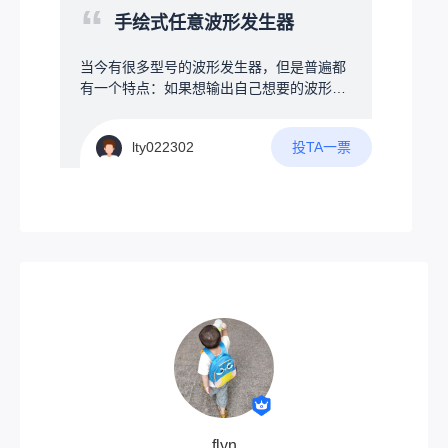
“
astic无线自组网时，节点的位置和角色选择
手绘式任意波形发生器
直接影响网络的覆盖范围与通信效率。试
想，如果你为了追求大覆盖范围，将节点放
当今有很多型号的波形发生器，但是普遍都
在了高楼楼顶，你总不可能7*24小时地守在
有一个特点：如果想输出自己想要的波形非
节点旁边等候收发消息吧？因此，节点的独
常麻烦，因此可否设计一款可以手绘波形的
立稳定性决定了整个Meshtastic网络的质
任意波形发生器。当然最为新创意的波形发
量。网上已经有不少技术爱好者分享了自己
投TA一票
lty022302
生器，肯定要有以下几点吧1.具有普通波形
的方案（请看VCR）1.kangyuzhe的TINYL
发生器功能2.可以通过触控屏幕进行手绘波
ORAC3V4.1原网站：2.allrounderkali的太阳
形，通过处理输出手绘波形3.将手绘波形作
能节点原网站：3.深圳南山-jinsu的节点原网
为一次循环，可以改变输出频率4.自动检测
站：不妨观察：·他们都使用了太阳能作为独
手绘波形是否符合物理原则，若符合则按设
立能源但是，太阳能并不是最优选择---‌依赖
定频率输出，不符合将进行提示
天气与季节变化‌阴雨天、冬季或光照不足
时，发电或制热效率骤降，甚至无法工作，
导致供应不稳定。‌昼夜交替影响连续供电，
需额外储能设备（如蓄电池），增加成本。‌‌
4‌高初始投资与成本‌系统购置和安装费用高
昂（如光伏系统约4万-6万元/千瓦），远超
传统能源设备。‌维护成本高，单次维修费用
可达数百元。‌‌‌安装与空间限制‌需开阔采光区
域（如屋顶），高层建筑或密集城区难以安
flyn