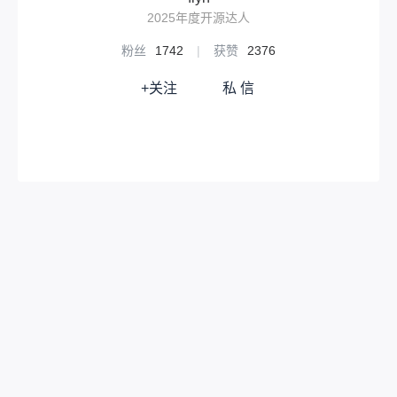
装。‌‌设备体积大，影响建筑美观，且可能损
2025年度开源达人
坏屋顶防水层。‌所以，本人推荐风力发电！
毕竟，楼顶高处的风能是很丰富的！参考方
粉丝
1742
|
获赞
2376
案：这个东西--无动力风帽想必大家都很熟
悉吧每天飕飕转，贼拉快而且它的下面一般
+关注
私 信
连接厨房烟道。如果有住户打开油烟机，强
劲的风力喷涌而出，岂不是双倍快乐？为什
么不往上面装一个电机，连接MPPT模块为
电池充电呢？优点：‌发电时间互补性更强‌：
风力发电在夜间或阴雨天只要有风即可持续
发电，而太阳能发电完全依赖日照，夜间无
法发电，阴雨天效率大幅下降。这使得风力
发电在时间分布上更具连续性，尤其在日照
资源不稳定的地区优势明显。‌能量转换效率
更高‌：在风力资源充足的地区，现代风力发
电机的风能转化效率可达40%左右，而主流
太阳能电池板的光电转换效率通常在15%–2
2%之间。这意味着在同等条件下，风力发电
的单位能量产出更高。‌制造过程更环保‌：风
力发电设备的生产过程污染较低，而太阳能
电池板（尤其是硅基）的制造涉及高能耗和