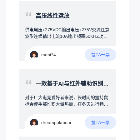
哄瞎跑的人，告诉每个拿手机的人，他的位
失效了也不怕。拓展功能库存告警：货快没
置，火情的位置，他的逃跑路线。可能难
“
了自动弹提醒，语音喊一嗓子“还剩3个，该
点：技术可行，但需跨越"运营商合作"和"消
高压线性运放
补货了！”；智能盘点：手机扫码或拍照，系
防认证"两大门槛，毕竟突然接管你手机，是
统自动核对；数据分析：问“上个月哪种起子
个人都生气，运用了地震时强制接管你手机
供电电压±275VDC输出电压±275V交流任意
卖得最好”，AI自动分析。硬件方案一块普通
的技术。核心壁垒在集成：AI算法、通信协
波形连续输出电流10A输出频率50KHZ功率
大屏触控电视+一个小电脑盒子，比工业一
议、消防业务流无缝整合火灾现场，一：发
带宽2M差模输入±25共模输入-275V+275V
体机便宜，组装灵活，成本可控。
生时，人晃乱，瞎跑；二：火和烟气，看不
工作温度-40-+85°失调电压0.5mv失调电流1
见人，红外线扫描没用，容易遗漏。三：人
投TA一票
mobi74
0pA输入电容4pF共模抑制比110DB开环增
人抱着手机不撒手，睡觉，上厕所，逛商
益108DB压摆率1000V/uS建立时间750nS
城。四：建筑做了隔音处理，发生险情，不
知道。用另一台无人机连接着下方的消防
“
栓，对火情压制，等待消防员到来。
一款基于AI与红外辅助识别的冷暖风扇（桌面级为游戏而定）
对于广大电竞爱好者来说，长时间的握持鼠
标会使手部堆积大量热量，在冬天进行畅快
的游玩时，又会因为环境温度的影响导致手
背冰凉。为什么就没有人能制作一款（AI与
投TA一票
dreampolabear
红外辅助识别手部温度的冷暖风扇）来为广
大电竞爱好者解决此问题呢（ps:本人经常打
PUBG在决赛圈时手部大量手汗会导致操作