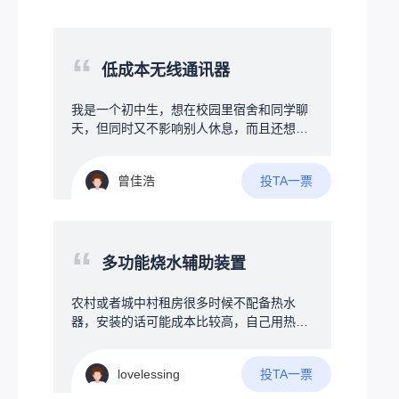
“
低成本无线通讯器
我是一个初中生，想在校园里宿舍和同学聊
天，但同时又不影响别人休息，而且还想跨
宿舍聊，但是晚上又不让说话，学校也不让
带手机等电子产品，所以想搞一个可以发一
投TA一票
曾佳浩
些消息的通讯器，最好是能保存聊天记录
吧，不要求保存太多，能保存一些就行，并
且希望可以多个人聊，也就是多台设备互
传，可以有私信和群信息等，但又要求成本
“
尽可能压低，最好在50元以内，我接触过一
多功能烧水辅助装置
些编程，有一定的编程基础，但是我之前接
触的都是软件，对硬件什么的不太了解，了
农村或者城中村租房很多时候不配备热水
解不多，也是最近刚开始了解……所以关于
器，安装的话可能成本比较高，自己用热得
硬件的搭配什么的是完全不懂……找遍了整
快烧水比较麻烦，因为时刻不能离人，没法
个B站也只找到一个up主，有几个类似的项
做其他事情，所以需要设计一款协助烧水的
目，但是那几个都没有公开具体的硬件信息
投TA一票
lovelessing
装置，第一可以确保接地，不会触电，其次
以及源代码什么的，只是一些展示，并且
就是多功能辅助方式，首先是温度设定功