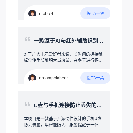
议、消防业务流无缝整合火灾现场，一：发
带宽2M差模输入±25共模输入-275V+275V
体机便宜，组装灵活，成本可控。
生时，人晃乱，瞎跑；二：火和烟气，看不
工作温度-40-+85°失调电压0.5mv失调电流1
见人，红外线扫描没用，容易遗漏。三：人
投TA一票
mobi74
0pA输入电容4pF共模抑制比110DB开环增
人抱着手机不撒手，睡觉，上厕所，逛商
益108DB压摆率1000V/uS建立时间750nS
城。四：建筑做了隔音处理，发生险情，不
知道。用另一台无人机连接着下方的消防
“
栓，对火情压制，等待消防员到来。
一款基于AI与红外辅助识别的冷暖风扇（桌面级为游戏而定）
对于广大电竞爱好者来说，长时间的握持鼠
标会使手部堆积大量热量，在冬天进行畅快
的游玩时，又会因为环境温度的影响导致手
背冰凉。为什么就没有人能制作一款（AI与
投TA一票
dreampolabear
红外辅助识别手部温度的冷暖风扇）来为广
大电竞爱好者解决此问题呢（ps:本人经常打
PUBG在决赛圈时手部大量手汗会导致操作
变形）。本人初步的想法为：1.桌面级的小
“
型冷热风扇可以采用半导体的制冷模式（例
U盘与手机连接防止丢失的开源硬件项目
如：手机被夹散热器）2.通过加热灯照射手
背提高手部温度/加热丝微微加热提高温度
本项目是一款基于开源硬件设计的手机U盘
（两个方法仅为个人看法，如有更好的方法
防丢装置，集智能防丢、报警提醒于一体。
欢迎讨论）3.通过AI算法与红外温度检测的
当U盘与手机超出安全距离时，自动触发声