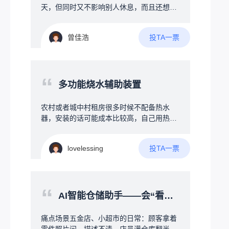
天，但同时又不影响别人休息，而且还想跨
宿舍聊，但是晚上又不让说话，学校也不让
带手机等电子产品，所以想搞一个可以发一
投TA一票
曾佳浩
些消息的通讯器，最好是能保存聊天记录
吧，不要求保存太多，能保存一些就行，并
且希望可以多个人聊，也就是多台设备互
传，可以有私信和群信息等，但又要求成本
“
尽可能压低，最好在50元以内，我接触过一
多功能烧水辅助装置
些编程，有一定的编程基础，但是我之前接
触的都是软件，对硬件什么的不太了解，了
农村或者城中村租房很多时候不配备热水
解不多，也是最近刚开始了解……所以关于
器，安装的话可能成本比较高，自己用热得
硬件的搭配什么的是完全不懂……找遍了整
快烧水比较麻烦，因为时刻不能离人，没法
个B站也只找到一个up主，有几个类似的项
做其他事情，所以需要设计一款协助烧水的
目，但是那几个都没有公开具体的硬件信息
投TA一票
lovelessing
装置，第一可以确保接地，不会触电，其次
以及源代码什么的，只是一些展示，并且
就是多功能辅助方式，首先是温度设定功
呢，基本上也只能传英文，因为我想着，既
能，防止忘记拔电烧开导致起火等，另外加
然都聊天了，不如让他多加一些功能，比如
上水干掉电，需要一直持续用热水的冬天可
“
说加上时间、日期什么的，并且要求体积小
以持续通电PID控温，保证一直有热水，还
AI智能仓储助手——会“看图听话”的智能货架地图
一些，希望能有大佬看到后分享一些方案之
有定时功能，例如每天回家前30分钟自动烧
类的
水，减少烧水等待时间，使用全自动洗衣机
痛点场景五金店、小超市的日常：顾客拿着
方式接管水管和加热器，真正无需人干预智