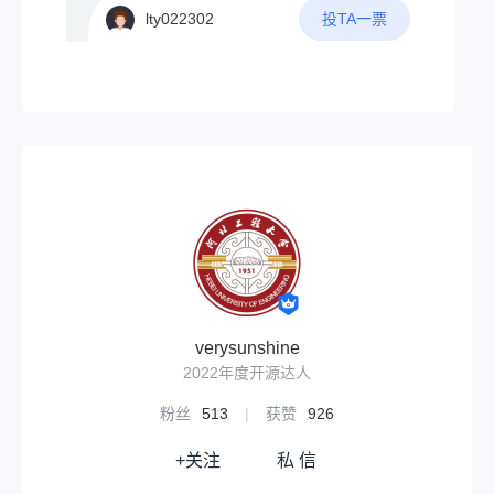
任意波形发生器。当然最为新创意的波形发
量。网上已经有不少技术爱好者分享了自己
投TA一票
lty022302
生器，肯定要有以下几点吧1.具有普通波形
的方案（请看VCR）1.kangyuzhe的TINYL
发生器功能2.可以通过触控屏幕进行手绘波
ORAC3V4.1原网站：2.allrounderkali的太阳
形，通过处理输出手绘波形3.将手绘波形作
能节点原网站：3.深圳南山-jinsu的节点原网
为一次循环，可以改变输出频率4.自动检测
站：不妨观察：·他们都使用了太阳能作为独
手绘波形是否符合物理原则，若符合则按设
立能源但是，太阳能并不是最优选择---‌依赖
定频率输出，不符合将进行提示
天气与季节变化‌阴雨天、冬季或光照不足
时，发电或制热效率骤降，甚至无法工作，
导致供应不稳定。‌昼夜交替影响连续供电，
需额外储能设备（如蓄电池），增加成本。‌‌
4‌高初始投资与成本‌系统购置和安装费用高
昂（如光伏系统约4万-6万元/千瓦），远超
传统能源设备。‌维护成本高，单次维修费用
可达数百元。‌‌‌安装与空间限制‌需开阔采光区
域（如屋顶），高层建筑或密集城区难以安
verysunshine
装。‌‌设备体积大，影响建筑美观，且可能损
2022年度开源达人
坏屋顶防水层。‌所以，本人推荐风力发电！
毕竟，楼顶高处的风能是很丰富的！参考方
粉丝
513
|
获赞
926
案：这个东西--无动力风帽想必大家都很熟
悉吧每天飕飕转，贼拉快而且它的下面一般
+关注
私 信
连接厨房烟道。如果有住户打开油烟机，强