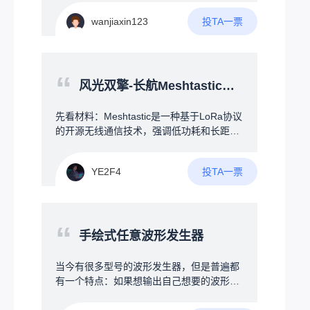
双重辅助去控制风扇的温度及风量4.最好可
光报警或手机端提醒，从物理连接与电子提
以增加一部分的智能交互模式或者与设备联
投TA一票
wanjiaxin123
醒两方面防止U盘遗忘、丢失。
动（例如：RGB神光同步，拾音灯等）我也
是从自身角度出发，为了提升广大电竞爱好
者的游戏体验，欢迎大家一起讨论！！！
“
风光双擎-长航Meshtastic节点
先看材料：Meshtastic是一种基于LoRa协议
的开源无线通信技术，强调低功耗和长距离
特性。每个设备都可以作为一个节点，不仅
能与其他节点直接通信，还能中继转发消
投TA一票
YE2F4
息，从而扩展覆盖范围。设备可以独立运
行，也能通过蓝牙连接手机来配置和使用，
轻松实现小范围的网络搭建。--------&gt;没
错！上文提到了“独立运行”！--在构建Mesht
“
astic无线自组网时，节点的位置和角色选择
手绘式任意波形发生器
直接影响网络的覆盖范围与通信效率。试
想，如果你为了追求大覆盖范围，将节点放
当今有很多型号的波形发生器，但是普遍都
在了高楼楼顶，你总不可能7*24小时地守在
有一个特点：如果想输出自己想要的波形非
节点旁边等候收发消息吧？因此，节点的独
常麻烦，因此可否设计一款可以手绘波形的
立稳定性决定了整个Meshtastic网络的质