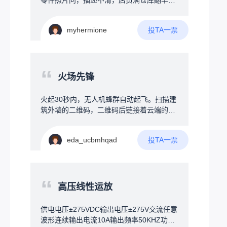
零件照片问，描述不清，店员满仓库翻半
能自动烧水，还可以加上饮水模式，烧开后
天；标签磨损条码缺失，靠肉眼找货；员工
通过蜂鸣器提示用户将开水倒入暖壶，装置
要记几百上千种物料位置，新手入职成本
加上屏幕及按键用来设定参数，连接WIFI可
投TA一票
myhermione
高。创意方案一个大屏+AI大脑的智能终
以远程取消烧水、汇报温度，有条件加上触
端，挂在仓库或货架旁，帮店员和顾客“秒找
屏，直接接管烧水器，永久无需插拔
货”。三大核心功能：1️⃣智能货架地图屏幕实
时显示仓库平面图，搜一个物料，地图上直
“
接标注货物在哪排哪层，不用扯着嗓子满仓
火场先锋
库转。2️⃣AI语音助手——听懂人话对着屏幕
说：“帮我找一下墙上打孔的那种小黄螺
火起30秒内，无人机蜂群自动起飞。扫描建
丝”，AI立刻匹配到正确物料，并在地图上标
筑外墙的二维码，二维码后链接着云端的建
出位置。支持口语化模糊描述，不用死记专
筑结构图，AI瞬间读懂整栋楼的结构：楼梯
业名称。3️⃣拍照找物——说不清就拍张照最
在哪、房间分布、当前火点、人员手机定
实用的功能。顾客不知道名字？拿旧零件直
投TA一票
eda_ucbmhqad
位。用定向电磁波穿透建筑，将险情告知在
接对着屏幕摄像头拍照，系统自动识别图片
房间睡觉的人，厕所玩手机的人，一团乱哄
中的物料，1秒内找出相似商品。标签磨损
哄瞎跑的人，告诉每个拿手机的人，他的位
失效了也不怕。拓展功能库存告警：货快没
置，火情的位置，他的逃跑路线。可能难
“
了自动弹提醒，语音喊一嗓子“还剩3个，该
点：技术可行，但需跨越"运营商合作"和"消
高压线性运放
补货了！”；智能盘点：手机扫码或拍照，系
防认证"两大门槛，毕竟突然接管你手机，是
统自动核对；数据分析：问“上个月哪种起子
个人都生气，运用了地震时强制接管你手机
供电电压±275VDC输出电压±275V交流任意
卖得最好”，AI自动分析。硬件方案一块普通
的技术。核心壁垒在集成：AI算法、通信协
波形连续输出电流10A输出频率50KHZ功率
大屏触控电视+一个小电脑盒子，比工业一