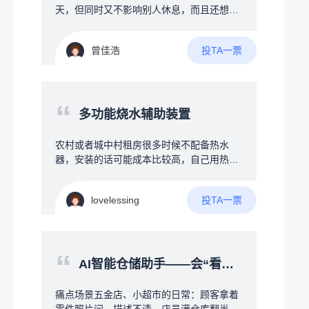
天，但同时又不影响别人休息，而且还想跨
宿舍聊，但是晚上又不让说话，学校也不让
带手机等电子产品，所以想搞一个可以发一
投TA一票
曾佳浩
些消息的通讯器，最好是能保存聊天记录
吧，不要求保存太多，能保存一些就行，并
且希望可以多个人聊，也就是多台设备互
传，可以有私信和群信息等，但又要求成本
“
尽可能压低，最好在50元以内，我接触过一
多功能烧水辅助装置
些编程，有一定的编程基础，但是我之前接
触的都是软件，对硬件什么的不太了解，了
农村或者城中村租房很多时候不配备热水
解不多，也是最近刚开始了解……所以关于
器，安装的话可能成本比较高，自己用热得
硬件的搭配什么的是完全不懂……找遍了整
快烧水比较麻烦，因为时刻不能离人，没法
个B站也只找到一个up主，有几个类似的项
做其他事情，所以需要设计一款协助烧水的
目，但是那几个都没有公开具体的硬件信息
投TA一票
lovelessing
装置，第一可以确保接地，不会触电，其次
以及源代码什么的，只是一些展示，并且
就是多功能辅助方式，首先是温度设定功
呢，基本上也只能传英文，因为我想着，既
能，防止忘记拔电烧开导致起火等，另外加
然都聊天了，不如让他多加一些功能，比如
上水干掉电，需要一直持续用热水的冬天可
“
说加上时间、日期什么的，并且要求体积小
以持续通电PID控温，保证一直有热水，还
AI智能仓储助手——会“看图听话”的智能货架地图
一些，希望能有大佬看到后分享一些方案之
有定时功能，例如每天回家前30分钟自动烧
类的
水，减少烧水等待时间，使用全自动洗衣机
痛点场景五金店、小超市的日常：顾客拿着
方式接管水管和加热器，真正无需人干预智