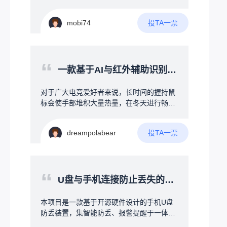
议、消防业务流无缝整合火灾现场，一：发
带宽2M差模输入±25共模输入-275V+275V
体机便宜，组装灵活，成本可控。
生时，人晃乱，瞎跑；二：火和烟气，看不
工作温度-40-+85°失调电压0.5mv失调电流1
见人，红外线扫描没用，容易遗漏。三：人
投TA一票
mobi74
0pA输入电容4pF共模抑制比110DB开环增
人抱着手机不撒手，睡觉，上厕所，逛商
益108DB压摆率1000V/uS建立时间750nS
城。四：建筑做了隔音处理，发生险情，不
知道。用另一台无人机连接着下方的消防
“
栓，对火情压制，等待消防员到来。
一款基于AI与红外辅助识别的冷暖风扇（桌面级为游戏而定）
对于广大电竞爱好者来说，长时间的握持鼠
标会使手部堆积大量热量，在冬天进行畅快
的游玩时，又会因为环境温度的影响导致手
背冰凉。为什么就没有人能制作一款（AI与
投TA一票
dreampolabear
红外辅助识别手部温度的冷暖风扇）来为广
大电竞爱好者解决此问题呢（ps:本人经常打
PUBG在决赛圈时手部大量手汗会导致操作
变形）。本人初步的想法为：1.桌面级的小
“
型冷热风扇可以采用半导体的制冷模式（例
U盘与手机连接防止丢失的开源硬件项目
如：手机被夹散热器）2.通过加热灯照射手
背提高手部温度/加热丝微微加热提高温度
本项目是一款基于开源硬件设计的手机U盘
（两个方法仅为个人看法，如有更好的方法
防丢装置，集智能防丢、报警提醒于一体。
欢迎讨论）3.通过AI算法与红外温度检测的
当U盘与手机超出安全距离时，自动触发声