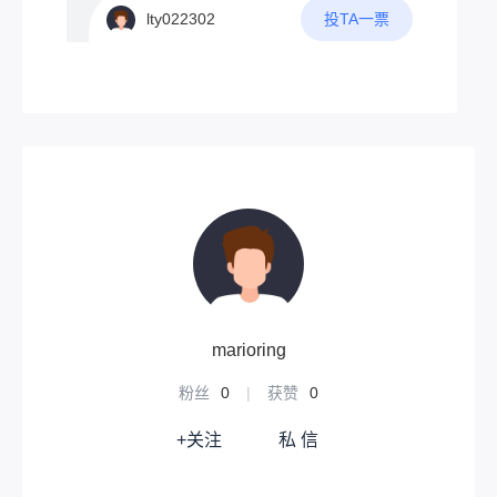
任意波形发生器。当然最为新创意的波形发
量。网上已经有不少技术爱好者分享了自己
投TA一票
lty022302
生器，肯定要有以下几点吧1.具有普通波形
的方案（请看VCR）1.kangyuzhe的TINYL
发生器功能2.可以通过触控屏幕进行手绘波
ORAC3V4.1原网站：2.allrounderkali的太阳
形，通过处理输出手绘波形3.将手绘波形作
能节点原网站：3.深圳南山-jinsu的节点原网
为一次循环，可以改变输出频率4.自动检测
站：不妨观察：·他们都使用了太阳能作为独
手绘波形是否符合物理原则，若符合则按设
立能源但是，太阳能并不是最优选择---‌依赖
定频率输出，不符合将进行提示
天气与季节变化‌阴雨天、冬季或光照不足
时，发电或制热效率骤降，甚至无法工作，
导致供应不稳定。‌昼夜交替影响连续供电，
需额外储能设备（如蓄电池），增加成本。‌‌
4‌高初始投资与成本‌系统购置和安装费用高
昂（如光伏系统约4万-6万元/千瓦），远超
传统能源设备。‌维护成本高，单次维修费用
可达数百元。‌‌‌安装与空间限制‌需开阔采光区
域（如屋顶），高层建筑或密集城区难以安
marioring
装。‌‌设备体积大，影响建筑美观，且可能损
坏屋顶防水层。‌所以，本人推荐风力发电！
粉丝
0
|
获赞
0
毕竟，楼顶高处的风能是很丰富的！参考方
案：这个东西--无动力风帽想必大家都很熟
+关注
私 信
悉吧每天飕飕转，贼拉快而且它的下面一般
连接厨房烟道。如果有住户打开油烟机，强