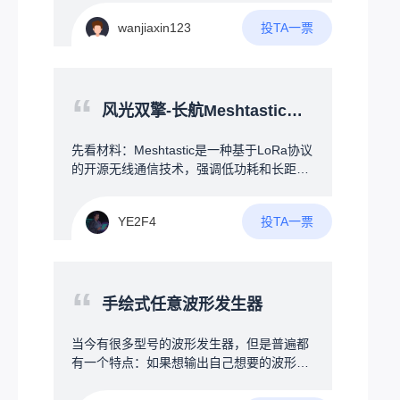
双重辅助去控制风扇的温度及风量4.最好可
光报警或手机端提醒，从物理连接与电子提
以增加一部分的智能交互模式或者与设备联
投TA一票
wanjiaxin123
醒两方面防止U盘遗忘、丢失。
动（例如：RGB神光同步，拾音灯等）我也
是从自身角度出发，为了提升广大电竞爱好
者的游戏体验，欢迎大家一起讨论！！！
“
风光双擎-长航Meshtastic节点
先看材料：Meshtastic是一种基于LoRa协议
的开源无线通信技术，强调低功耗和长距离
特性。每个设备都可以作为一个节点，不仅
能与其他节点直接通信，还能中继转发消
投TA一票
YE2F4
息，从而扩展覆盖范围。设备可以独立运
行，也能通过蓝牙连接手机来配置和使用，
轻松实现小范围的网络搭建。--------&gt;没
错！上文提到了“独立运行”！--在构建Mesht
“
astic无线自组网时，节点的位置和角色选择
手绘式任意波形发生器
直接影响网络的覆盖范围与通信效率。试
想，如果你为了追求大覆盖范围，将节点放
当今有很多型号的波形发生器，但是普遍都
在了高楼楼顶，你总不可能7*24小时地守在
有一个特点：如果想输出自己想要的波形非
节点旁边等候收发消息吧？因此，节点的独
常麻烦，因此可否设计一款可以手绘波形的
立稳定性决定了整个Meshtastic网络的质