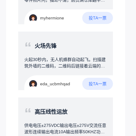
零件照片问，描述不清，店员满仓库翻半
能自动烧水，还可以加上饮水模式，烧开后
天；标签磨损条码缺失，靠肉眼找货；员工
通过蜂鸣器提示用户将开水倒入暖壶，装置
要记几百上千种物料位置，新手入职成本
加上屏幕及按键用来设定参数，连接WIFI可
投TA一票
myhermione
高。创意方案一个大屏+AI大脑的智能终
以远程取消烧水、汇报温度，有条件加上触
端，挂在仓库或货架旁，帮店员和顾客“秒找
屏，直接接管烧水器，永久无需插拔
货”。三大核心功能：1️⃣智能货架地图屏幕实
时显示仓库平面图，搜一个物料，地图上直
“
接标注货物在哪排哪层，不用扯着嗓子满仓
火场先锋
库转。2️⃣AI语音助手——听懂人话对着屏幕
说：“帮我找一下墙上打孔的那种小黄螺
火起30秒内，无人机蜂群自动起飞。扫描建
丝”，AI立刻匹配到正确物料，并在地图上标
筑外墙的二维码，二维码后链接着云端的建
出位置。支持口语化模糊描述，不用死记专
筑结构图，AI瞬间读懂整栋楼的结构：楼梯
业名称。3️⃣拍照找物——说不清就拍张照最
在哪、房间分布、当前火点、人员手机定
实用的功能。顾客不知道名字？拿旧零件直
投TA一票
eda_ucbmhqad
位。用定向电磁波穿透建筑，将险情告知在
接对着屏幕摄像头拍照，系统自动识别图片
房间睡觉的人，厕所玩手机的人，一团乱哄
中的物料，1秒内找出相似商品。标签磨损
哄瞎跑的人，告诉每个拿手机的人，他的位
失效了也不怕。拓展功能库存告警：货快没
置，火情的位置，他的逃跑路线。可能难
“
了自动弹提醒，语音喊一嗓子“还剩3个，该
点：技术可行，但需跨越"运营商合作"和"消
高压线性运放
补货了！”；智能盘点：手机扫码或拍照，系
防认证"两大门槛，毕竟突然接管你手机，是
统自动核对；数据分析：问“上个月哪种起子
个人都生气，运用了地震时强制接管你手机
供电电压±275VDC输出电压±275V交流任意
卖得最好”，AI自动分析。硬件方案一块普通
的技术。核心壁垒在集成：AI算法、通信协
波形连续输出电流10A输出频率50KHZ功率
大屏触控电视+一个小电脑盒子，比工业一