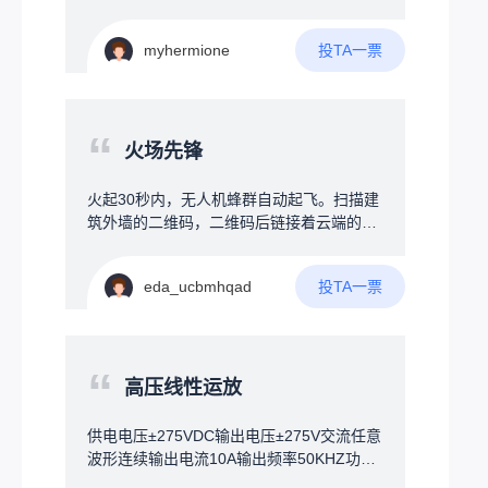
能自动烧水，还可以加上饮水模式，烧开后
天；标签磨损条码缺失，靠肉眼找货；员工
通过蜂鸣器提示用户将开水倒入暖壶，装置
要记几百上千种物料位置，新手入职成本
加上屏幕及按键用来设定参数，连接WIFI可
投TA一票
myhermione
高。创意方案一个大屏+AI大脑的智能终
以远程取消烧水、汇报温度，有条件加上触
端，挂在仓库或货架旁，帮店员和顾客“秒找
屏，直接接管烧水器，永久无需插拔
货”。三大核心功能：1️⃣智能货架地图屏幕实
时显示仓库平面图，搜一个物料，地图上直
“
接标注货物在哪排哪层，不用扯着嗓子满仓
火场先锋
库转。2️⃣AI语音助手——听懂人话对着屏幕
说：“帮我找一下墙上打孔的那种小黄螺
火起30秒内，无人机蜂群自动起飞。扫描建
丝”，AI立刻匹配到正确物料，并在地图上标
筑外墙的二维码，二维码后链接着云端的建
出位置。支持口语化模糊描述，不用死记专
筑结构图，AI瞬间读懂整栋楼的结构：楼梯
业名称。3️⃣拍照找物——说不清就拍张照最
在哪、房间分布、当前火点、人员手机定
实用的功能。顾客不知道名字？拿旧零件直
投TA一票
eda_ucbmhqad
位。用定向电磁波穿透建筑，将险情告知在
接对着屏幕摄像头拍照，系统自动识别图片
房间睡觉的人，厕所玩手机的人，一团乱哄
中的物料，1秒内找出相似商品。标签磨损
哄瞎跑的人，告诉每个拿手机的人，他的位
失效了也不怕。拓展功能库存告警：货快没
置，火情的位置，他的逃跑路线。可能难
“
了自动弹提醒，语音喊一嗓子“还剩3个，该
点：技术可行，但需跨越"运营商合作"和"消
高压线性运放
补货了！”；智能盘点：手机扫码或拍照，系
防认证"两大门槛，毕竟突然接管你手机，是
统自动核对；数据分析：问“上个月哪种起子
个人都生气，运用了地震时强制接管你手机
供电电压±275VDC输出电压±275V交流任意
卖得最好”，AI自动分析。硬件方案一块普通
的技术。核心壁垒在集成：AI算法、通信协
波形连续输出电流10A输出频率50KHZ功率
大屏触控电视+一个小电脑盒子，比工业一
议、消防业务流无缝整合火灾现场，一：发
带宽2M差模输入±25共模输入-275V+275V