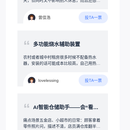
天，但同时又不影响别人休息，而且还想跨
宿舍聊，但是晚上又不让说话，学校也不让
带手机等电子产品，所以想搞一个可以发一
投TA一票
曾佳浩
些消息的通讯器，最好是能保存聊天记录
吧，不要求保存太多，能保存一些就行，并
且希望可以多个人聊，也就是多台设备互
传，可以有私信和群信息等，但又要求成本
“
尽可能压低，最好在50元以内，我接触过一
多功能烧水辅助装置
些编程，有一定的编程基础，但是我之前接
触的都是软件，对硬件什么的不太了解，了
农村或者城中村租房很多时候不配备热水
解不多，也是最近刚开始了解……所以关于
器，安装的话可能成本比较高，自己用热得
硬件的搭配什么的是完全不懂……找遍了整
快烧水比较麻烦，因为时刻不能离人，没法
个B站也只找到一个up主，有几个类似的项
做其他事情，所以需要设计一款协助烧水的
目，但是那几个都没有公开具体的硬件信息
投TA一票
lovelessing
装置，第一可以确保接地，不会触电，其次
以及源代码什么的，只是一些展示，并且
就是多功能辅助方式，首先是温度设定功
呢，基本上也只能传英文，因为我想着，既
能，防止忘记拔电烧开导致起火等，另外加
然都聊天了，不如让他多加一些功能，比如
上水干掉电，需要一直持续用热水的冬天可
“
说加上时间、日期什么的，并且要求体积小
以持续通电PID控温，保证一直有热水，还
AI智能仓储助手——会“看图听话”的智能货架地图
一些，希望能有大佬看到后分享一些方案之
有定时功能，例如每天回家前30分钟自动烧
类的
水，减少烧水等待时间，使用全自动洗衣机
痛点场景五金店、小超市的日常：顾客拿着
方式接管水管和加热器，真正无需人干预智
零件照片问，描述不清，店员满仓库翻半