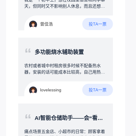
天，但同时又不影响别人休息，而且还想跨
宿舍聊，但是晚上又不让说话，学校也不让
带手机等电子产品，所以想搞一个可以发一
投TA一票
曾佳浩
些消息的通讯器，最好是能保存聊天记录
吧，不要求保存太多，能保存一些就行，并
且希望可以多个人聊，也就是多台设备互
传，可以有私信和群信息等，但又要求成本
“
尽可能压低，最好在50元以内，我接触过一
多功能烧水辅助装置
些编程，有一定的编程基础，但是我之前接
触的都是软件，对硬件什么的不太了解，了
农村或者城中村租房很多时候不配备热水
解不多，也是最近刚开始了解……所以关于
器，安装的话可能成本比较高，自己用热得
硬件的搭配什么的是完全不懂……找遍了整
快烧水比较麻烦，因为时刻不能离人，没法
个B站也只找到一个up主，有几个类似的项
做其他事情，所以需要设计一款协助烧水的
目，但是那几个都没有公开具体的硬件信息
投TA一票
lovelessing
装置，第一可以确保接地，不会触电，其次
以及源代码什么的，只是一些展示，并且
就是多功能辅助方式，首先是温度设定功
呢，基本上也只能传英文，因为我想着，既
能，防止忘记拔电烧开导致起火等，另外加
然都聊天了，不如让他多加一些功能，比如
上水干掉电，需要一直持续用热水的冬天可
“
说加上时间、日期什么的，并且要求体积小
以持续通电PID控温，保证一直有热水，还
AI智能仓储助手——会“看图听话”的智能货架地图
一些，希望能有大佬看到后分享一些方案之
有定时功能，例如每天回家前30分钟自动烧
类的
水，减少烧水等待时间，使用全自动洗衣机
痛点场景五金店、小超市的日常：顾客拿着
方式接管水管和加热器，真正无需人干预智