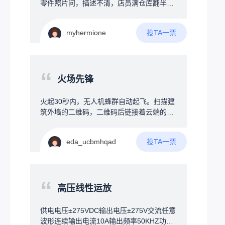
零件照片问，描述不清，店员满仓库翻半
能自动烧水，还可以加上饮水模式，烧开后
天；标签磨损条码缺失，靠肉眼找货；员工
通过蜂鸣器提示用户将开水倒入暖壶，装置
要记几百上千种物料位置，新手入职成本
加上屏幕及按键用来设定参数，连接WIFI可
投TA一票
myhermione
高。创意方案一个大屏+AI大脑的智能终
以远程取消烧水、汇报温度，有条件加上触
端，挂在仓库或货架旁，帮店员和顾客“秒找
屏，直接接管烧水器，永久无需插拔
货”。三大核心功能：1️⃣智能货架地图屏幕实
时显示仓库平面图，搜一个物料，地图上直
“
接标注货物在哪排哪层，不用扯着嗓子满仓
火场先锋
库转。2️⃣AI语音助手——听懂人话对着屏幕
说：“帮我找一下墙上打孔的那种小黄螺
火起30秒内，无人机蜂群自动起飞。扫描建
丝”，AI立刻匹配到正确物料，并在地图上标
筑外墙的二维码，二维码后链接着云端的建
出位置。支持口语化模糊描述，不用死记专
筑结构图，AI瞬间读懂整栋楼的结构：楼梯
业名称。3️⃣拍照找物——说不清就拍张照最
在哪、房间分布、当前火点、人员手机定
实用的功能。顾客不知道名字？拿旧零件直
投TA一票
eda_ucbmhqad
位。用定向电磁波穿透建筑，将险情告知在
接对着屏幕摄像头拍照，系统自动识别图片
房间睡觉的人，厕所玩手机的人，一团乱哄
中的物料，1秒内找出相似商品。标签磨损
哄瞎跑的人，告诉每个拿手机的人，他的位
失效了也不怕。拓展功能库存告警：货快没
置，火情的位置，他的逃跑路线。可能难
“
了自动弹提醒，语音喊一嗓子“还剩3个，该
点：技术可行，但需跨越"运营商合作"和"消
高压线性运放
补货了！”；智能盘点：手机扫码或拍照，系
防认证"两大门槛，毕竟突然接管你手机，是
统自动核对；数据分析：问“上个月哪种起子
个人都生气，运用了地震时强制接管你手机
供电电压±275VDC输出电压±275V交流任意
卖得最好”，AI自动分析。硬件方案一块普通
的技术。核心壁垒在集成：AI算法、通信协
波形连续输出电流10A输出频率50KHZ功率
大屏触控电视+一个小电脑盒子，比工业一