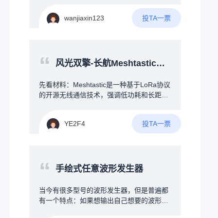
双重辅助去控制风扇的温度及风量4.最好可
光报警或手机端提醒，从物理连接与电子提
以增加一部分的智能交互模式或者与设备联
投TA一票
wanjiaxin123
醒两方面防止U盘遗忘、丢失。
动（例如：RGB神光同步，拾音灯等）我也
是从自身角度出发，为了提升广大电竞爱好
者的游戏体验，欢迎大家一起讨论！！！
“
风光双擎-长航Meshtastic节点
先看材料：Meshtastic是一种基于LoRa协议
的开源无线通信技术，强调低功耗和长距离
特性。每个设备都可以作为一个节点，不仅
能与其他节点直接通信，还能中继转发消
投TA一票
YE2F4
息，从而扩展覆盖范围。设备可以独立运
行，也能通过蓝牙连接手机来配置和使用，
轻松实现小范围的网络搭建。--------&gt;没
错！上文提到了“独立运行”！--在构建Mesht
“
astic无线自组网时，节点的位置和角色选择
手绘式任意波形发生器
直接影响网络的覆盖范围与通信效率。试
想，如果你为了追求大覆盖范围，将节点放
当今有很多型号的波形发生器，但是普遍都
在了高楼楼顶，你总不可能7*24小时地守在
有一个特点：如果想输出自己想要的波形非
节点旁边等候收发消息吧？因此，节点的独
常麻烦，因此可否设计一款可以手绘波形的
立稳定性决定了整个Meshtastic网络的质