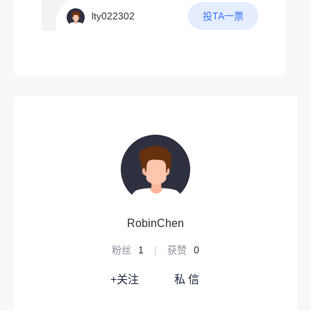
任意波形发生器。当然最为新创意的波形发
量。网上已经有不少技术爱好者分享了自己
投TA一票
lty022302
生器，肯定要有以下几点吧1.具有普通波形
的方案（请看VCR）1.kangyuzhe的TINYL
发生器功能2.可以通过触控屏幕进行手绘波
ORAC3V4.1原网站：2.allrounderkali的太阳
形，通过处理输出手绘波形3.将手绘波形作
能节点原网站：3.深圳南山-jinsu的节点原网
为一次循环，可以改变输出频率4.自动检测
站：不妨观察：·他们都使用了太阳能作为独
手绘波形是否符合物理原则，若符合则按设
立能源但是，太阳能并不是最优选择---‌依赖
定频率输出，不符合将进行提示
天气与季节变化‌阴雨天、冬季或光照不足
时，发电或制热效率骤降，甚至无法工作，
导致供应不稳定。‌昼夜交替影响连续供电，
需额外储能设备（如蓄电池），增加成本。‌‌
4‌高初始投资与成本‌系统购置和安装费用高
昂（如光伏系统约4万-6万元/千瓦），远超
传统能源设备。‌维护成本高，单次维修费用
可达数百元。‌‌‌安装与空间限制‌需开阔采光区
域（如屋顶），高层建筑或密集城区难以安
RobinChen
装。‌‌设备体积大，影响建筑美观，且可能损
坏屋顶防水层。‌所以，本人推荐风力发电！
粉丝
1
|
获赞
0
毕竟，楼顶高处的风能是很丰富的！参考方
案：这个东西--无动力风帽想必大家都很熟
+关注
私 信
悉吧每天飕飕转，贼拉快而且它的下面一般
连接厨房烟道。如果有住户打开油烟机，强