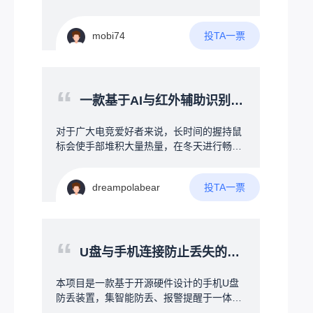
议、消防业务流无缝整合火灾现场，一：发
带宽2M差模输入±25共模输入-275V+275V
体机便宜，组装灵活，成本可控。
生时，人晃乱，瞎跑；二：火和烟气，看不
工作温度-40-+85°失调电压0.5mv失调电流1
见人，红外线扫描没用，容易遗漏。三：人
投TA一票
mobi74
0pA输入电容4pF共模抑制比110DB开环增
人抱着手机不撒手，睡觉，上厕所，逛商
益108DB压摆率1000V/uS建立时间750nS
城。四：建筑做了隔音处理，发生险情，不
知道。用另一台无人机连接着下方的消防
“
栓，对火情压制，等待消防员到来。
一款基于AI与红外辅助识别的冷暖风扇（桌面级为游戏而定）
对于广大电竞爱好者来说，长时间的握持鼠
标会使手部堆积大量热量，在冬天进行畅快
的游玩时，又会因为环境温度的影响导致手
背冰凉。为什么就没有人能制作一款（AI与
投TA一票
dreampolabear
红外辅助识别手部温度的冷暖风扇）来为广
大电竞爱好者解决此问题呢（ps:本人经常打
PUBG在决赛圈时手部大量手汗会导致操作
变形）。本人初步的想法为：1.桌面级的小
“
型冷热风扇可以采用半导体的制冷模式（例
U盘与手机连接防止丢失的开源硬件项目
如：手机被夹散热器）2.通过加热灯照射手
背提高手部温度/加热丝微微加热提高温度
本项目是一款基于开源硬件设计的手机U盘
（两个方法仅为个人看法，如有更好的方法
防丢装置，集智能防丢、报警提醒于一体。
欢迎讨论）3.通过AI算法与红外温度检测的
当U盘与手机超出安全距离时，自动触发声