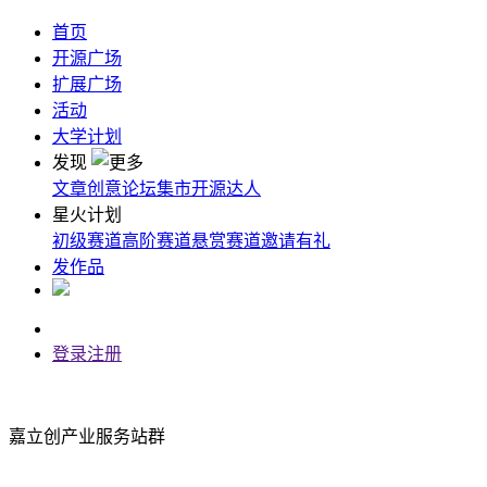
首页
开源广场
扩展广场
活动
大学计划
发现
文章
创意
论坛
集市
开源达人
星火计划
初级赛道
高阶赛道
悬赏赛道
邀请有礼
发作品
登录
注册
嘉立创产业服务站群