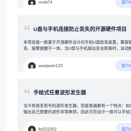
析：问“上个月哪种起子卖得最好”，AI自动分析。硬件方案
投T
mobi74
nS
普通大屏触控电视+一个小电脑盒子，比工业一体机便宜，
灵活，成本可控。
“
U盘与手机连接防止丢失的开源硬件项目
本项目是一款基于开源硬件设计的手机U盘防丢装置，集智
丢、报警提醒于一体。当U盘与手机超出安全距离时，自动
声光报警或手机端提醒，从物理连接与电子提醒两方面防止
遗忘、丢失。
投T
wanjiaxin123
“
手绘式任意波形发生器
当今有很多型号的波形发生器，但是普遍都有一个特点：如
输出自己想要的波形非常麻烦，因此可否设计一款可以手绘
的任意波形发生器。当然最为新创意的波形发生器，肯定要
下几点吧1.具有普通波形发生器功能2.可以通过触控屏幕进
投T
lty022302
绘波形，通过处理输出手绘波形3.将手绘波形作为一次循环