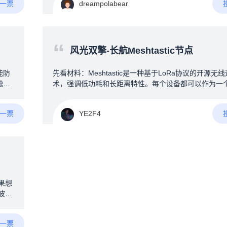
一块
A一票
dreampolabear
经常打PUBG在决赛圈时手部大量手汗会导致操作变形
组装
初步的想法为：1.桌面级的小型冷热风扇可以采用半导
模式（例如：手机被夹散热器）2.通过加热灯照射手背
温度/加热丝微微加热提高温度（两个方法仅为个人看法
“
更好的方法欢迎讨论）3.通过AI算法与红外温度检测的
风光双擎-长航Meshtastic节点
去控制风扇的温度及风量4.最好可以增加一部分的智能
或者与设备联动（例如：RGB神光同步，拾音灯等）我
能防
先看材料：Meshtastic是一种基于LoRa协议的开源无
身角度出发，为了提升广大电竞爱好者的游戏体验，欢
触发
术，强调低功耗和长距离特性。每个设备都可以作为一
起讨论！！！
U盘
不仅能与其他节点直接通信，还能中继转发消息，从而
范围。设备可以独立运行，也能通过蓝牙连接手机来配
A一票
YE2F4
用，轻松实现小范围的网络搭建。--------&gt;没错！上
“独立运行”！--在构建Meshtastic无线自组网时，节点
角色选择直接影响网络的覆盖范围与通信效率。试想，
了追求大覆盖范围，将节点放在了高楼楼顶，你总不可能7
时地守在节点旁边等候收发消息吧？因此，节点的独立
定了整个Meshtastic网络的质量。网上已经有不少技术
享了自己的方案（请看VCR）1.kangyuzhe的TINYLORA
果想
原网站：2.allrounderkali的太阳能节点原网站：3.深圳南山
波形
的节点原网站：不妨观察：·他们都使用了太阳能作为独
有以
但是，太阳能并不是最优选择---‌依赖天气与季节变化‌
行手
季或光照不足时，发电或制热效率骤降，甚至无法工作
A一票
，可