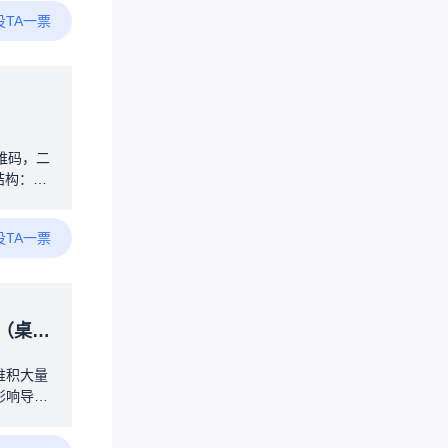
度设定功
投TA一票
，需要一
有热水，
烧水等待
无需人干
鸣器提示
数，连接
直接接管
维码，二
结构：楼
电磁波穿
，一团乱
投TA一票
的位置，
合
人都生
成：AI
发生时，
而定）
没用，容
商城。
堆积大量
无人机连
影响导致
识别手部
:本人