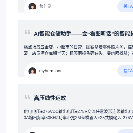
最好是能保存聊天记录吧，不要求保存太多，能保存一些就
投T
曾佳浩
并且希望可以多个人聊，也就是多台设备互传，可以有私信
信息等，但又要求成本尽可能压低，最好在50元以内，我接
一些编程，有一定的编程基础，但是我之前接触的都是软件
硬件什么的不太了解，了解不多，也是最近刚开始了解……
“
关于硬件的搭配什么的是完全不懂……找遍了整个B站也只
AI智能仓储助手——会“看图听话”的智能货架地
一个up主，有几个类似的项目，但是那几个都没有公开具体
件信息以及源代码什么的，只是一些展示，并且呢，基本上
痛点场景五金店、小超市的日常：顾客拿着零件照片问，描
能传英文，因为我想着，既然都聊天了，不如让他多加一些
清，店员满仓库翻半天；标签磨损条码缺失，靠肉眼找货；
能，比如说加上时间、日期什么的，并且要求体积小一些，
要记几百上千种物料位置，新手入职成本高。创意方案一个
能有大佬看到后分享一些方案之类的
+AI大脑的智能终端，挂在仓库或货架旁，帮店员和顾客“秒
投T
myhermione
货”。三大核心功能：1️⃣智能货架地图屏幕实时显示仓库平
图，搜一个物料，地图上直接标注货物在哪排哪层，不用扯
子满仓库转。2️⃣AI语音助手——听懂人话对着屏幕说：“帮
一下墙上打孔的那种小黄螺丝”，AI立刻匹配到正确物料，
“
地图上标出位置。支持口语化模糊描述，不用死记专业名称。3
高压线性运放
拍照找物——说不清就拍张照最实用的功能。顾客不知道名
拿旧零件直接对着屏幕摄像头拍照，系统自动识别图片中的
供电电压±275VDC输出电压±275V交流任意波形连续输出电
料，1秒内找出相似商品。标签磨损失效了也不怕。拓展功
0A输出频率50KHZ功率带宽2M差模输入±25共模输入-275V
存告警：货快没了自动弹提醒，语音喊一嗓子“还剩3个，该
5V工作温度-40-+85°失调电压0.5mv失调电流10pA输入电容
了！”；智能盘点：手机扫码或拍照，系统自动核对；数据
共模抑制比110DB开环增益108DB压摆率1000V/uS建立时间