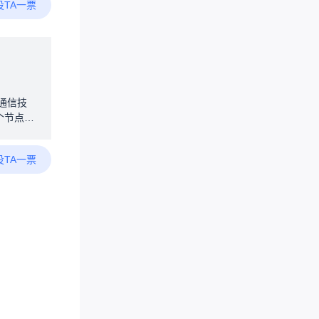
投TA一票
）。本人
体的制冷
提高手部
，如有
双重辅助
交互模式
也是从自
线通信技
迎大家一
个节点，
扩展覆盖
置和使
投TA一票
文提到了
的位置和
如果你为
*24小
稳定性决
爱好者分
C3V4.1
-jinsu
立能源
阴雨天、冬
，导致供