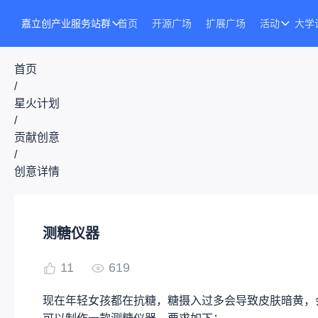
嘉立创产业服务站群
首页
开源广场
扩展广场
活动
大学
首页
/
星火计划
/
贡献创意
/
创意详情
测糖仪器
11
619
现在年轻女孩都在抗糖，糖摄入过多会导致皮肤暗黄，