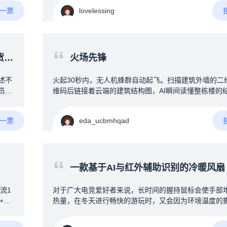
行，
接地，不会触电，其次就是多功能辅助方式，首先是温
A一票
lovelessing
和群
能，防止忘记拔电烧开导致起火等，另外加上水干掉电
触过
直持续用热水的冬天可以持续通电PID控温，保证一直
，对
还有定时功能，例如每天回家前30分钟自动烧水，减少
所以
时间，使用全自动洗衣机方式接管水管和加热器，真正
“
找到
预智能自动烧水，还可以加上饮水模式，烧开后通过蜂
图
火场先锋
的硬
用户将开水倒入暖壶，装置加上屏幕及按键用来设定参
也只
WIFI可以远程取消烧水、汇报温度，有条件加上触屏，
述不
火起30秒内，无人机蜂群自动起飞。扫描建筑外墙的二
功
烧水器，永久无需插拔
员工
维码后链接着云端的建筑结构图，AI瞬间读懂整栋楼的
希望
大屏
梯在哪、房间分布、当前火点、人员手机定位。用定向
找
透建筑，将险情告知在房间睡觉的人，厕所玩手机的人
A一票
eda_ucbmhqad
面
哄哄瞎跑的人，告诉每个拿手机的人，他的位置，火情
着嗓
他的逃跑路线。可能难点：技术可行，但需跨越"运营商
我找
作"和"消防认证"两大门槛，毕竟突然接管你手机，是个
并在
气，运用了地震时强制接管你手机的技术。核心壁垒在集
“
️⃣
算法、通信协议、消防业务流无缝整合火灾现场，一：
一款基于AI与红外辅助识别的冷暖风扇（桌面级为游戏
字？
人晃乱，瞎跑；二：火和烟气，看不见人，红外线扫描
物
易遗漏。三：人人抱着手机不撒手，睡觉，上厕所，逛
流1
对于广大电竞爱好者来说，长时间的握持鼠标会使手部
能库
四：建筑做了隔音处理，发生险情，不知道。用另一台
+27
热量，在冬天进行畅快的游玩时，又会因为环境温度的
补货
接着下方的消防栓，对火情压制，等待消防员到来。
4pF
手背冰凉。为什么就没有人能制作一款（AI与红外辅助
分
750
温度的冷暖风扇）来为广大电竞爱好者解决此问题呢（ps