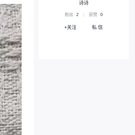
诗诗
粉丝
2
|
获赞
0
+关注
私 信