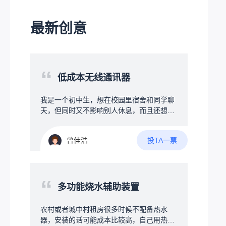
最新创意
“
低成本无线通讯器
我是一个初中生，想在校园里宿舍和同学聊
天，但同时又不影响别人休息，而且还想跨
宿舍聊，但是晚上又不让说话，学校也不让
带手机等电子产品，所以想搞一个可以发一
投TA一票
曾佳浩
些消息的通讯器，最好是能保存聊天记录
吧，不要求保存太多，能保存一些就行，并
且希望可以多个人聊，也就是多台设备互
传，可以有私信和群信息等，但又要求成本
“
尽可能压低，最好在50元以内，我接触过一
多功能烧水辅助装置
些编程，有一定的编程基础，但是我之前接
触的都是软件，对硬件什么的不太了解，了
农村或者城中村租房很多时候不配备热水
解不多，也是最近刚开始了解……所以关于
器，安装的话可能成本比较高，自己用热得