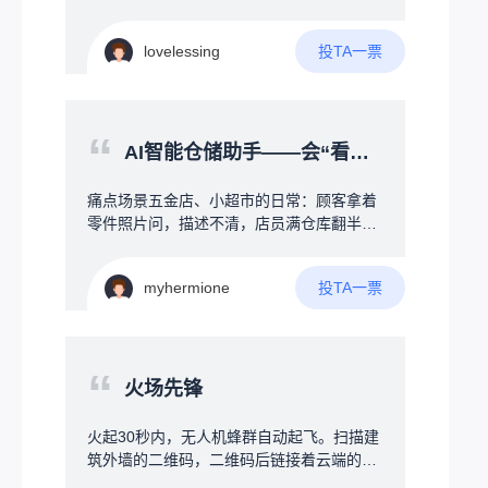
硬件的搭配什么的是完全不懂……找遍了整
快烧水比较麻烦，因为时刻不能离人，没法
个B站也只找到一个up主，有几个类似的项
做其他事情，所以需要设计一款协助烧水的
目，但是那几个都没有公开具体的硬件信息
投TA一票
lovelessing
装置，第一可以确保接地，不会触电，其次
以及源代码什么的，只是一些展示，并且
就是多功能辅助方式，首先是温度设定功
呢，基本上也只能传英文，因为我想着，既
能，防止忘记拔电烧开导致起火等，另外加
然都聊天了，不如让他多加一些功能，比如
上水干掉电，需要一直持续用热水的冬天可
“
说加上时间、日期什么的，并且要求体积小
以持续通电PID控温，保证一直有热水，还
AI智能仓储助手——会“看图听话”的智能货架地图
一些，希望能有大佬看到后分享一些方案之
有定时功能，例如每天回家前30分钟自动烧
类的
水，减少烧水等待时间，使用全自动洗衣机
痛点场景五金店、小超市的日常：顾客拿着
方式接管水管和加热器，真正无需人干预智
零件照片问，描述不清，店员满仓库翻半
能自动烧水，还可以加上饮水模式，烧开后
天；标签磨损条码缺失，靠肉眼找货；员工
通过蜂鸣器提示用户将开水倒入暖壶，装置
要记几百上千种物料位置，新手入职成本
加上屏幕及按键用来设定参数，连接WIFI可
投TA一票
myhermione
高。创意方案一个大屏+AI大脑的智能终
以远程取消烧水、汇报温度，有条件加上触
端，挂在仓库或货架旁，帮店员和顾客“秒找
屏，直接接管烧水器，永久无需插拔
货”。三大核心功能：1️⃣智能货架地图屏幕实
时显示仓库平面图，搜一个物料，地图上直
“
接标注货物在哪排哪层，不用扯着嗓子满仓
火场先锋
库转。2️⃣AI语音助手——听懂人话对着屏幕
说：“帮我找一下墙上打孔的那种小黄螺
火起30秒内，无人机蜂群自动起飞。扫描建
丝”，AI立刻匹配到正确物料，并在地图上标
筑外墙的二维码，二维码后链接着云端的建
出位置。支持口语化模糊描述，不用死记专
筑结构图，AI瞬间读懂整栋楼的结构：楼梯