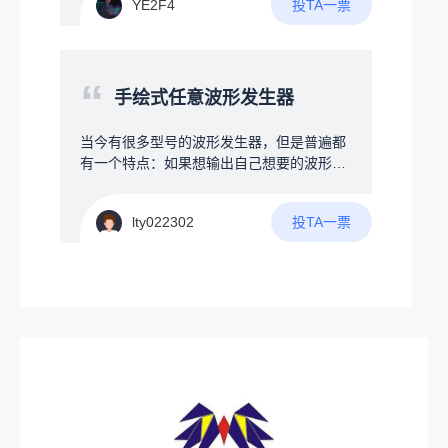
投TA一票
YE2F4
息，从而扩展覆盖范围。设备可以独立运
行，也能通过蓝牙连接手机来配置和使用，
轻松实现小范围的网络搭建。--------&gt;没
错！上文提到了“独立运行”！--在构建Mesht
“
astic无线自组网时，节点的位置和角色选择
手绘式任意波形发生器
直接影响网络的覆盖范围与通信效率。试
想，如果你为了追求大覆盖范围，将节点放
当今有很多型号的波形发生器，但是普遍都
在了高楼楼顶，你总不可能7*24小时地守在
有一个特点：如果想输出自己想要的波形非
节点旁边等候收发消息吧？因此，节点的独
常麻烦，因此可否设计一款可以手绘波形的
立稳定性决定了整个Meshtastic网络的质
任意波形发生器。当然最为新创意的波形发
量。网上已经有不少技术爱好者分享了自己
投TA一票
lty022302
生器，肯定要有以下几点吧1.具有普通波形
的方案（请看VCR）1.kangyuzhe的TINYL
发生器功能2.可以通过触控屏幕进行手绘波
ORAC3V4.1原网站：2.allrounderkali的太阳
形，通过处理输出手绘波形3.将手绘波形作
能节点原网站：3.深圳南山-jinsu的节点原网
为一次循环，可以改变输出频率4.自动检测
站：不妨观察：·他们都使用了太阳能作为独
手绘波形是否符合物理原则，若符合则按设
立能源但是，太阳能并不是最优选择---‌依赖
定频率输出，不符合将进行提示
天气与季节变化‌阴雨天、冬季或光照不足
时，发电或制热效率骤降，甚至无法工作，
导致供应不稳定。‌昼夜交替影响连续供电，
需额外储能设备（如蓄电池），增加成本。‌‌
4‌高初始投资与成本‌系统购置和安装费用高