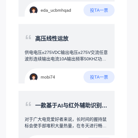
业名称。3️⃣拍照找物——说不清就拍张照最
在哪、房间分布、当前火点、人员手机定
实用的功能。顾客不知道名字？拿旧零件直
投TA一票
eda_ucbmhqad
位。用定向电磁波穿透建筑，将险情告知在
接对着屏幕摄像头拍照，系统自动识别图片
房间睡觉的人，厕所玩手机的人，一团乱哄
中的物料，1秒内找出相似商品。标签磨损
哄瞎跑的人，告诉每个拿手机的人，他的位
失效了也不怕。拓展功能库存告警：货快没
置，火情的位置，他的逃跑路线。可能难
“
了自动弹提醒，语音喊一嗓子“还剩3个，该
点：技术可行，但需跨越"运营商合作"和"消
高压线性运放
补货了！”；智能盘点：手机扫码或拍照，系
防认证"两大门槛，毕竟突然接管你手机，是
统自动核对；数据分析：问“上个月哪种起子
个人都生气，运用了地震时强制接管你手机
供电电压±275VDC输出电压±275V交流任意
卖得最好”，AI自动分析。硬件方案一块普通
的技术。核心壁垒在集成：AI算法、通信协
波形连续输出电流10A输出频率50KHZ功率
大屏触控电视+一个小电脑盒子，比工业一
议、消防业务流无缝整合火灾现场，一：发
带宽2M差模输入±25共模输入-275V+275V
体机便宜，组装灵活，成本可控。
生时，人晃乱，瞎跑；二：火和烟气，看不
工作温度-40-+85°失调电压0.5mv失调电流1
见人，红外线扫描没用，容易遗漏。三：人
投TA一票
mobi74
0pA输入电容4pF共模抑制比110DB开环增
人抱着手机不撒手，睡觉，上厕所，逛商
益108DB压摆率1000V/uS建立时间750nS
城。四：建筑做了隔音处理，发生险情，不
知道。用另一台无人机连接着下方的消防
“
栓，对火情压制，等待消防员到来。
一款基于AI与红外辅助识别的冷暖风扇（桌面级为游戏而定）
对于广大电竞爱好者来说，长时间的握持鼠
标会使手部堆积大量热量，在冬天进行畅快
的游玩时，又会因为环境温度的影响导致手