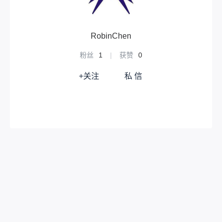
昂（如光伏系统约4万-6万元/千瓦），远超
传统能源设备。‌维护成本高，单次维修费用
可达数百元。‌‌‌安装与空间限制‌需开阔采光区
域（如屋顶），高层建筑或密集城区难以安
RobinChen
装。‌‌设备体积大，影响建筑美观，且可能损
坏屋顶防水层。‌所以，本人推荐风力发电！
粉丝
1
|
获赞
0
毕竟，楼顶高处的风能是很丰富的！参考方
案：这个东西--无动力风帽想必大家都很熟
+关注
私 信
悉吧每天飕飕转，贼拉快而且它的下面一般
连接厨房烟道。如果有住户打开油烟机，强
劲的风力喷涌而出，岂不是双倍快乐？为什
么不往上面装一个电机，连接MPPT模块为
电池充电呢？优点：‌发电时间互补性更强‌：
风力发电在夜间或阴雨天只要有风即可持续
发电，而太阳能发电完全依赖日照，夜间无
法发电，阴雨天效率大幅下降。这使得风力
发电在时间分布上更具连续性，尤其在日照
资源不稳定的地区优势明显。‌能量转换效率
更高‌：在风力资源充足的地区，现代风力发
电机的风能转化效率可达40%左右，而主流
太阳能电池板的光电转换效率通常在15%–2
2%之间。这意味着在同等条件下，风力发电