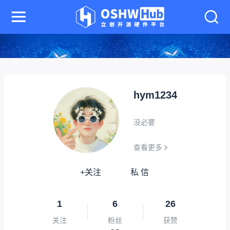
hym1234
没必要
查看更多
+关注
私 信
1
6
26
关注
粉丝
获赞