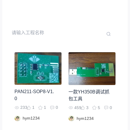
PAN211-SOP8-V1.
一款YH350B调试抓
0
包工具
233
1
1
0
459
3
5
0
hym1234
hym1234