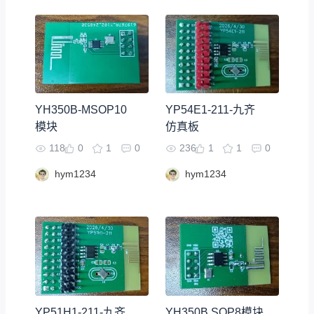
YH350B-MSOP10
YP54E1-211-九齐
模块
仿真板
118
0
1
0
236
1
1
0
hym1234
hym1234
YP51H1-211-九齐
YH350B SOP8模块