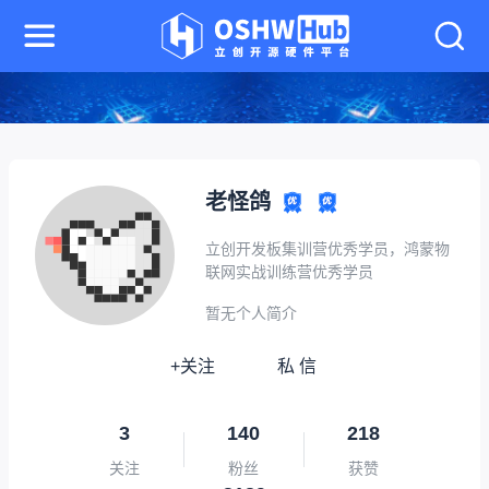
老怪鸽
立创开发板集训营优秀学员，鸿蒙物
联网实战训练营优秀学员
暂无个人简介
+关注
私 信
3
140
218
关注
粉丝
获赞