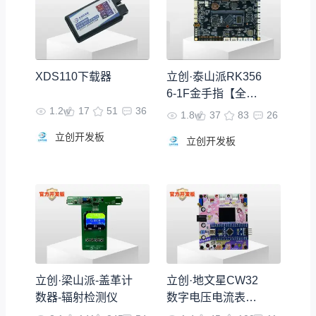
XDS110下载器
立创·泰山派RK356
6-1F金手指【全功
能底板】
1.2w
17
51
36
1.8w
37
83
26
立创开发板
立创开发板
立创·梁山派-盖革计
立创·地文星CW32
数器-辐射检测仪
数字电压电流表扩
展板