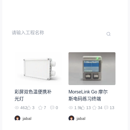
彩屏双色温便携补
MorseLink Go 摩尔
光灯
斯电码练习终端
462
3
7
0
1.9k
13
34
13
jabal
jabal