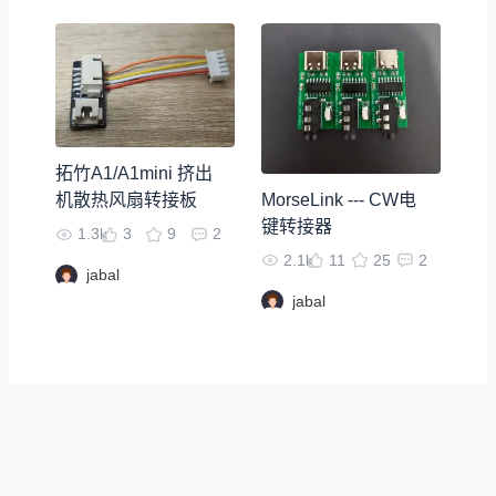
拓竹A1/A1mini 挤出
MorseLink --- CW电
机散热风扇转接板
键转接器
1.3k
3
9
2
2.1k
11
25
2
jabal
jabal