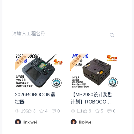
2026ROBOCON遥
【MP2980设计奖励
控器
计划】ROBOCON
算力设备供电模块
196
3
4
0
1.1k
9
5
0
linxiwei
linxiwei