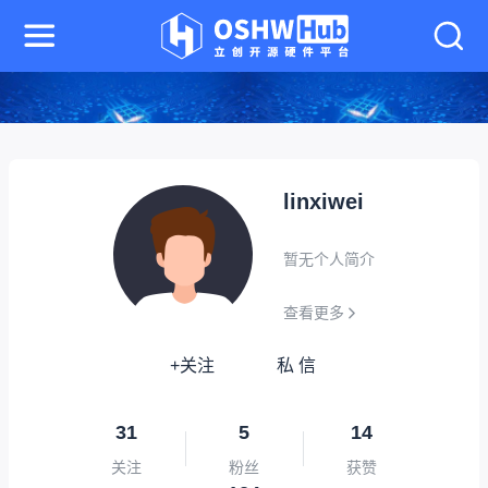
linxiwei
暂无个人简介
查看更多
+关注
私 信
31
5
14
关注
粉丝
获赞