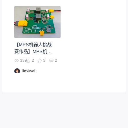
【MPS机器人挑战
赛作品】MPS机器
人核心电源板
339
2
3
2
linxiwei