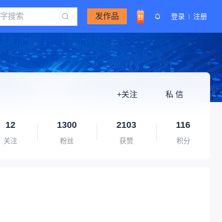
发作品
登录
注册
+关注
私 信
12
1300
2103
116
关注
粉丝
获赞
积分