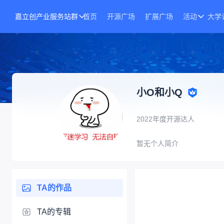
嘉立创产业服务站群
首页
开源广场
扩展广场
活动
大学
小O和小Q
2022年度开源达人
暂无个人简介
TA的作品
TA的专辑