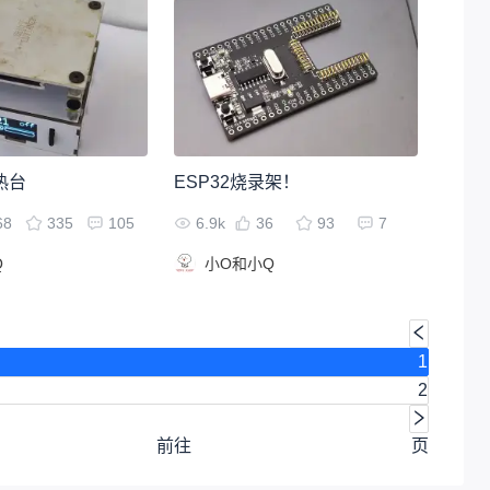
热台
ESP32烧录架！
68
335
105
6.9k
36
93
7
Q
小O和小Q
1
2
前往
页