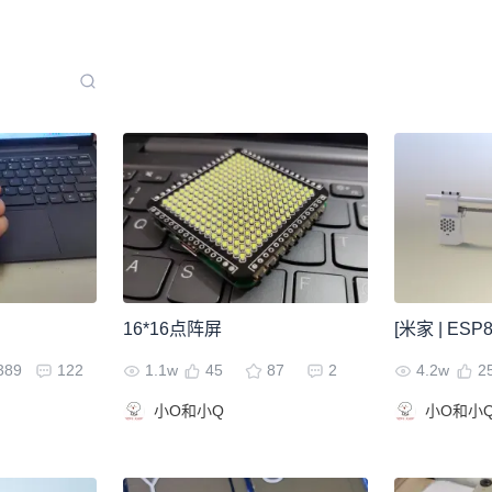
16*16点阵屏
[米家 | ES
389
122
1.1w
45
87
2
4.2w
2
小O和小Q
小O和小