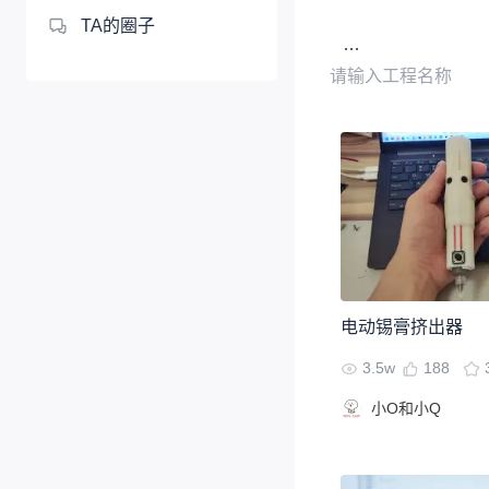
TA的圈子
电动锡膏挤出器
3.5w
188
小O和小Q