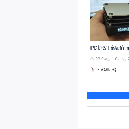
[PD协议 | 高颜值]
23.0w
1.0k
小O和小Q