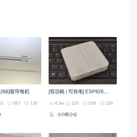
P8266]窗帘电机
[低功耗 | 可充电] ESP8266无线开关
53
567
130
4.3w
225
528
156
Q
小O和小Q