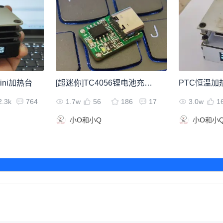
mini加热台
[超迷你]TC4056锂电池充电板
PTC恒温加
2.3k
764
1.7w
56
186
17
3.0w
1
小O和小Q
小O和小