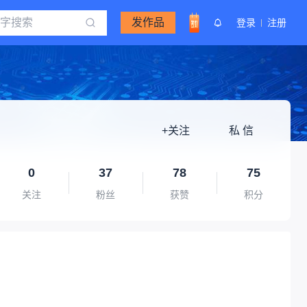
发作品
登录
注册
+关注
私 信
0
37
78
75
关注
粉丝
获赞
积分