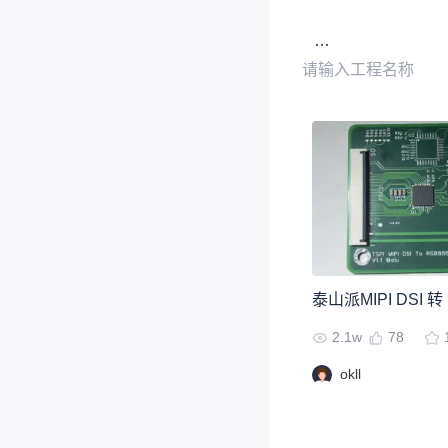
2.1w
78
okll