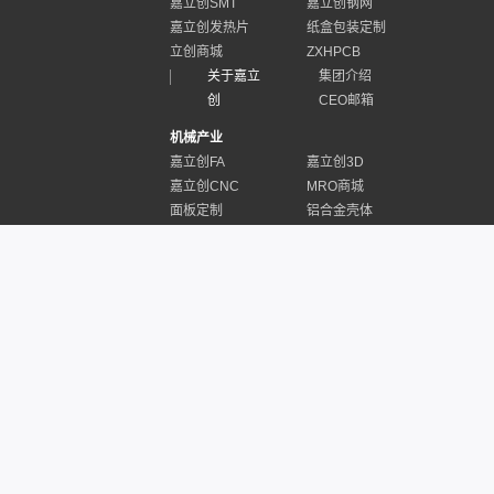
嘉立创SMT
嘉立创钢网
嘉立创发热片
纸盒包装定制
立创商城
ZXHPCB
关于嘉立
集团介绍
创
CEO邮箱
机械产业
嘉立创FA
嘉立创3D
嘉立创CNC
MRO商城
面板定制
铝合金壳体
工业软件
嘉立创EDA
嘉立创Ican
嘉立创CAM
嘉立创DFM
3D模型查看器
嘉立创云ERP
嘉立创ECAD
其他服务
嘉立创社区
硬创社
开源硬件平台
嘉立创Layout
第三方服务
Forface 3D
嘉立创开放平台