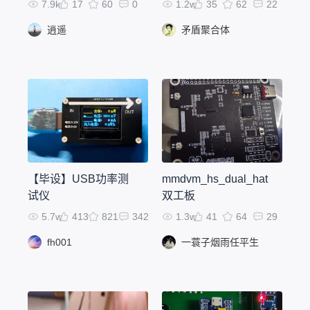
7.9k
17
60
0
1.2w
35
62
22
逍遥
矛盾聚合体
【毕设】USB功率测
mmdvm_hs_dual_hat
试仪
双工板
5.7w
413
821
342
1.3w
41
64
29
fh001
一蓑子烟雨任平生