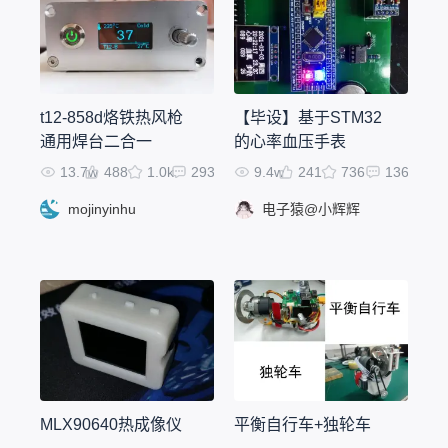
t12-858d烙铁热风枪
【毕设】基于STM32
通用焊台二合一
的心率血压手表
13.7w
488
1.0k
293
9.4w
241
736
136
mojinyinhu
电子猿@小辉辉
MLX90640热成像仪
平衡自行车+独轮车