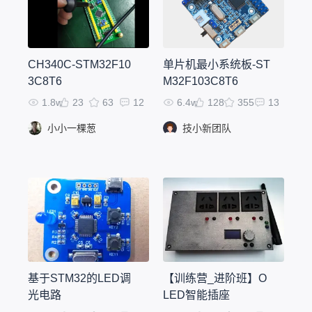
CH340C-STM32F10
单片机最小系统板-ST
3C8T6
M32F103C8T6
1.8w
23
63
12
6.4w
128
355
13
小小一棵葱
技小新团队
基于STM32的LED调
【训练营_进阶班】O
光电路
LED智能插座