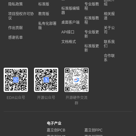
团队介
隐私政策
标准版
专业版教
绍
标准版编辑
程
器
项目授权许可协
教育版
相关报
议
标准版教
道
桌面客户端
程
私有化部署
作出贡献
版
关于公
API接口
专业版更
司
新
感谢名单
文档格式
联系我
标准版更
们
新
合作联
系
EDA公众号
开源公众号
开源硬件交流
群
电子产业
嘉立创PCB
嘉立创FPC