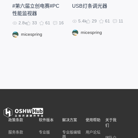
#第六届立创电赛#PC
USB灯条调光器
性能监视器
5.4k
29
61
11
2.8w
33
61
16
micespring
micespring
政策条款
软件版本
解决方案
使用帮助
关于我
们
服务条款
专业版
专业版编辑
用户论坛
器