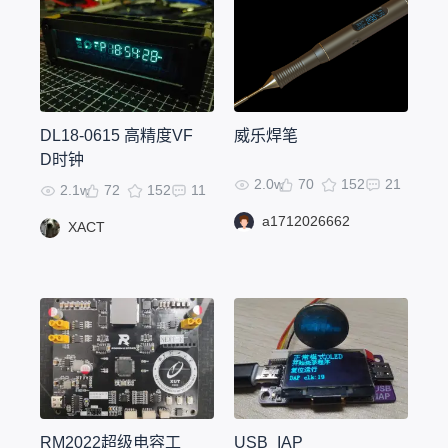
DL18-0615 高精度VF
威乐焊笔
D时钟
2.0w
70
152
21
2.1w
72
152
11
a1712026662
XACT
RM2022超级电容工
USB_IAP