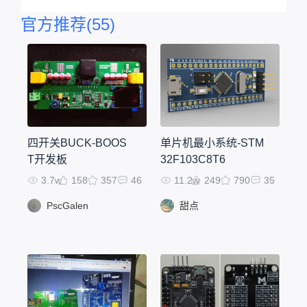
于此芯
官方推荐
(55)
片设计
的开源
工程，
可在右
边侧边
栏联系
开源平
台技术
四开关BUCK-BOOS
单片机最小系统-STM
支持添
加。
T开发板
32F103C8T6
3.7w
158
357
46
11.2w
249
790
35
PscGalen
甜点