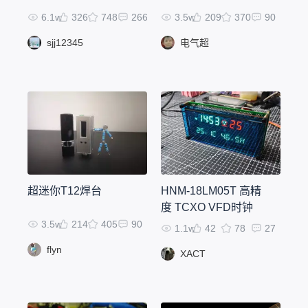
6.1w
326
748
266
3.5w
209
370
90
sjj12345
电气超
超迷你T12焊台
HNM-18LM05T 高精
度 TCXO VFD时钟
3.5w
214
405
90
1.1w
42
78
27
flyn
XACT