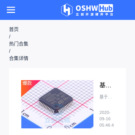
首页
/
热门合集
/
合集详情
基于STM32F103C8T6的设计合集
基于ST
M32M
CU芯片
2020-
的设计
09-16
9028
合集，
05:46:48
如果你
也有基