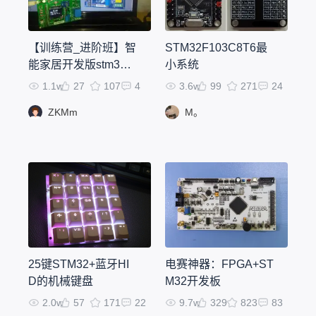
【训练营_进阶班】智
STM32F103C8T6最
能家居开发版stm32+
小系统
esp8266
1.1w
27
107
4
3.6w
99
271
24
ZKMm
M。
25键STM32+蓝牙HI
电赛神器：FPGA+ST
D的机械键盘
M32开发板
2.0w
57
171
22
9.7w
329
823
83