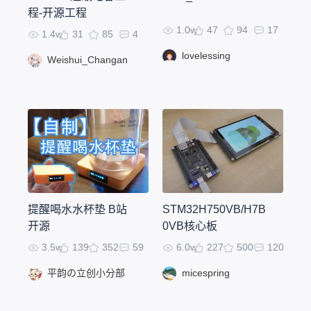
程-开源工程
1.0w
47
94
17
1.4w
31
85
4
lovelessing
Weishui_Changan
提醒喝水水杯垫 B站
STM32H750VB/H7B
开源
0VB核心板
3.5w
139
352
59
6.0w
227
500
120
平韵の立创小分部
micespring