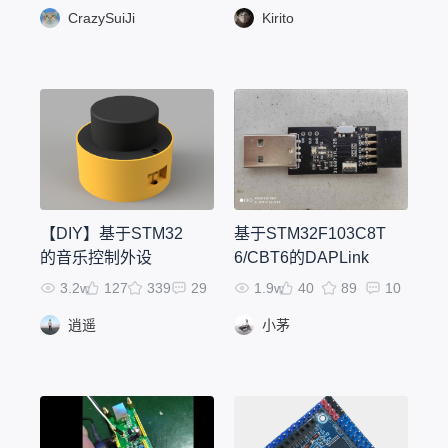
CrazySuiJi
Kirito
【DIY】基于STM32
基于STM32F103C8T
的音乐控制外设
6/CBT6的DAPLink
3.2w
127
339
29
1.9w
40
89
10
逍遥
小茅