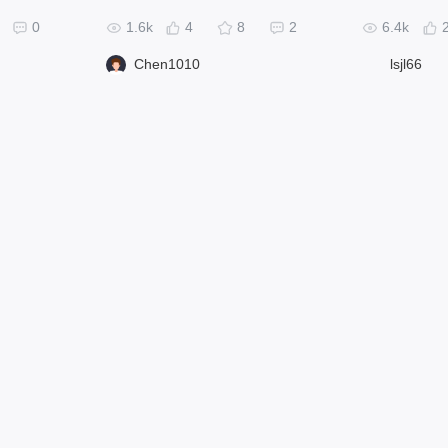
0
1.6k
4
8
2
6.4k
Chen1010
lsjl66