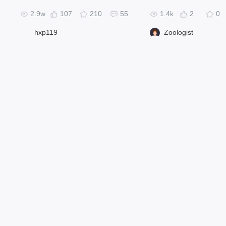
2.9w
107
210
55
1.4k
2
0
hxp119
Zoologist