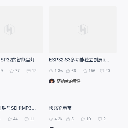
于ESP32的智能宫灯
ESP32-S3多功能独立副屏[iCRT]
29
77
12
1.3w
66
156
20
萨纳兰的黄昏
esp32天气时钟与SD卡MP3播放
快充充电宝
9
44
11
4.2k
5
10
2