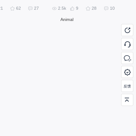
21
62
27
2.5k
9
28
10
Animal