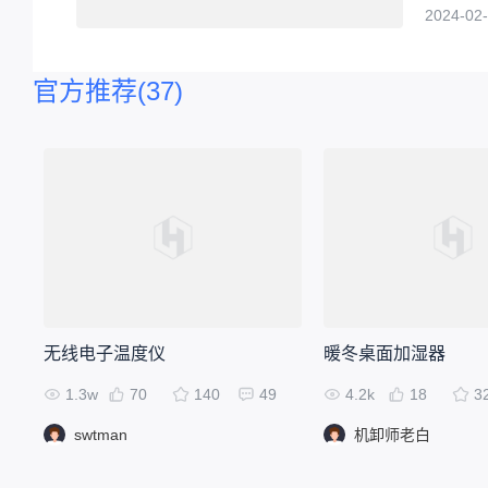
2024-02-
官方推荐
(37)
无线电子温度仪
暖冬桌面加湿器
1.3w
70
140
49
4.2k
18
3
swtman
机卸师老白