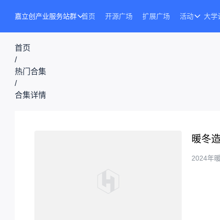
嘉立创产业服务站群
首页
开源广场
扩展广场
活动
大学
首页
/
热门合集
/
合集详情
暖冬
2024