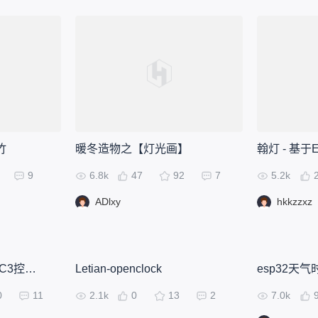
竹
暖冬造物之【灯光画】
翰灯 - 基
9
6.8k
47
92
7
5.2k
ADlxy
hkkzzxz
月球灯 - 基于ESP32-C3控制器
Letian-openclock
0
11
2.1k
0
13
2
7.0k