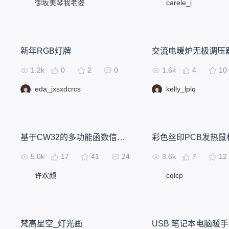
御坂美琴我老婆
carele_i
新年RGB灯牌
交流电暖炉无极调压
1.2k
0
2
0
1.6k
4
10
eda_jxsxdcrcs
kelly_lplq
基于CW32的多功能函数信号发生器设计
彩色丝印PCB发热鼠
5.0k
17
41
24
3.6k
7
12
许欢颜
cqlcp
梵高星空_灯光画
USB 笔记本电脑暖