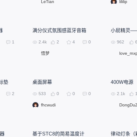
LeTian
lililip
器
满分仪式氛围感蓝牙音箱
小屁精灵—
1
2.4k
2
4
0
962
悟梦
love_mx
标垫
桌面屏幕
400W电源
2
533
0
0
0
2.1k
fhcwudi
DongDuZ
手器
基于STC8的简易温度计