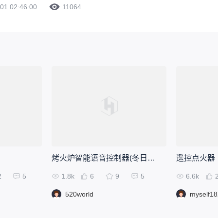
01 02:46:00
11064
烤火炉智能语音控制器(冬日里懂你的小暖)
2
5
1.8k
6
9
5
6.6k
520world
myself1