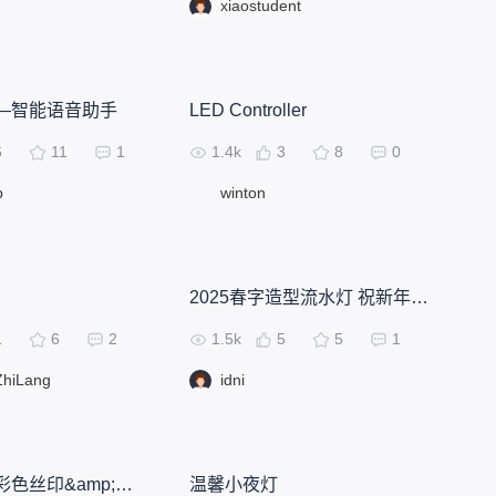
xiaostudent
—智能语音助手
LED Controller
6
11
1
1.4k
3
8
0
p
winton
2025春字造型流水灯 祝新年快乐
1
6
2
1.5k
5
5
1
hiLang
idni
律动灯条（彩色丝印&amp;外壳修改版）
温馨小夜灯