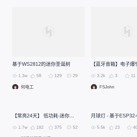
基于WS2812的迷你圣诞树
【蓝牙音箱】电子爆
1.3w
58
129
29
3.2k
3
11
何电工
FSJohn
【常亮24天】 低功耗-迷你桌面时钟
1.7w
182
375
52
5.5k
23
4