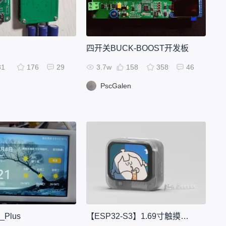
四开关BUCK-BOOST开发板
81
176
29
3.7w
158
358
46
PscGalen
_Plus
【ESP32-S3】1.69寸触摸屏迷你控制器~