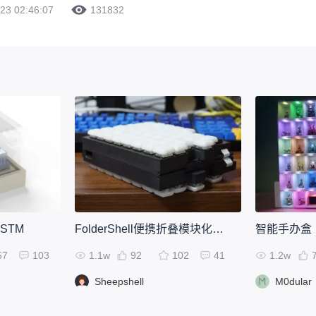
23 02:46:07
131832
STM
FolderShell便携折叠模块化键盘
智能手办盒【m
57
103
1.1w
92
102
41
1.2w
Sheepshell
M0dular