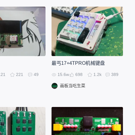
最丐17+4TPRO机械键盘
121
221
49
15.6w
698
1.2k
389
画板当吃生菜