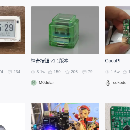
神奇按钮 v1.1版本
CocoPI
74
234
3.1w
150
206
79
1.6w
M0dular
cokode