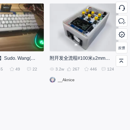
【八卦.键盘】Sudo. Wang(YQ.) #星火计划#
附开发全流程#100米±2mm高精度激光测距仪
45
49
22
3.2w
267
446
124
__Aknice