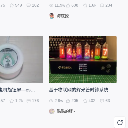
275
549
102
11.9w
608
1.6k
234
e
海底撩
Super Dial 电机旋钮屏—esp32s3—v2
基于物联网的辉光管时钟系统
557
1.2k
176
2.9w
205
402
63
酷酷的胖~