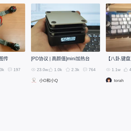
z图传
[PD协议 | 高颜值]mini加热台
.3k
197
23.0w
1.0k
2.3k
764
1.1w
小O和小Q
torah