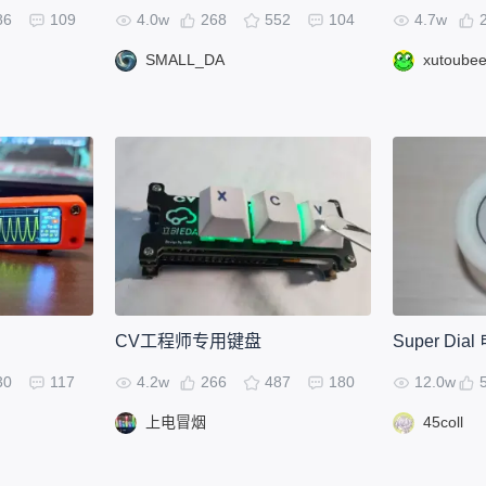
86
109
4.0w
268
552
104
4.7w
SMALL_DA
xutoube
CV工程师专用键盘
30
117
4.2w
266
487
180
12.0w
上电冒烟
45coll