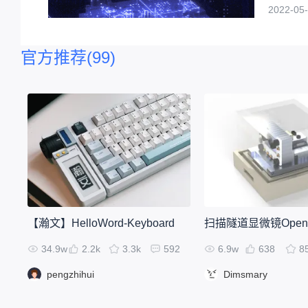
2022-05-
官方推荐
(99)
【瀚文】HelloWord-Keyboard
扫描隧道显微镜Open
34.9w
2.2k
3.3k
592
6.9w
638
8
pengzhihui
Dimsmary