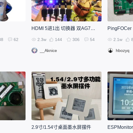
HDMI 5进1出 切换器 双AG7111+ESP32
PingFOCer
38
62
2.3w
144
306
54
2.1w
__Aknice
hbozyq
2.9寸/1.54寸桌面墨水屏摆件
ESPMonitor