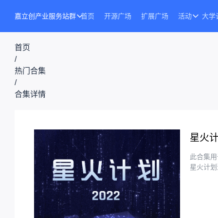
嘉立创产业服务站群
首页
开源广场
扩展广场
活动
大学
首页
/
热门合集
/
合集详情
星火计
此合集用
星火计划活动链