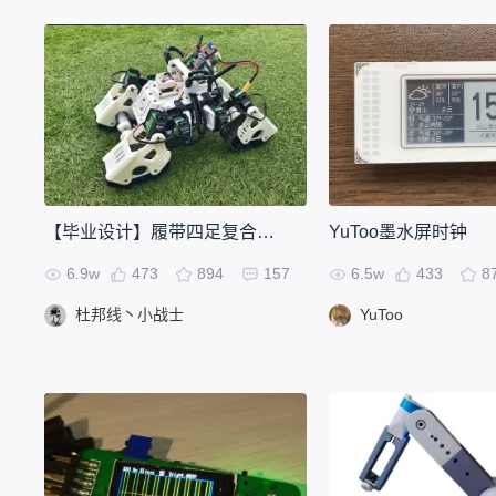
【毕业设计】履带四足复合机器人
YuToo墨水屏时钟
6.9w
473
894
157
6.5w
433
8
杜邦线丶小战士
YuToo