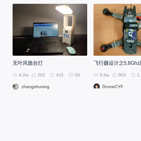
无叶风扇台灯
飞行器设计之5.8Gh
4.2w
202
415
56
8.6w
803
1
zhangshuning
DroneCYF