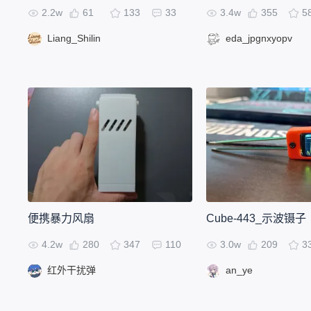
2.2w
61
133
33
3.4w
355
5
Liang_Shilin
eda_jpgnxyopv
便携暴力风扇
Cube-443_示波镊子
4.2w
280
347
110
3.0w
209
3
红外干扰弹
an_ye