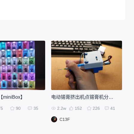
iniBox】
电动锡膏挤出机点锡膏机分配器
75
90
35
2.2w
152
226
41
C13F