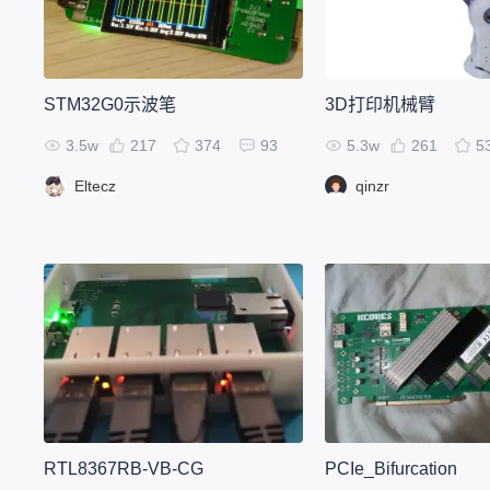
STM32G0示波笔
3D打印机械臂
3.5w
217
374
93
5.3w
261
5
Eltecz
qinzr
RTL8367RB-VB-CG
PCIe_Bifurcation