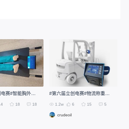
#第六届立创电赛#智能胸外按压电除颤综合抢救仪
#第六届立创电赛#物流称重助手
14
18
18
1.2w
6
15
5
crudeoil