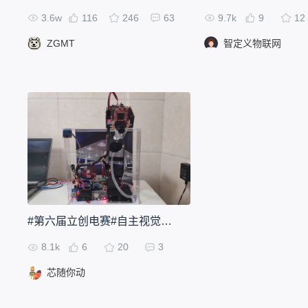
3.6w
116
246
63
9.7k
9
12
ZGMT
智定义物联网
#第六届立创电赛#自主视觉无人加油站物联网系统
8.1k
6
20
3
芯随你动