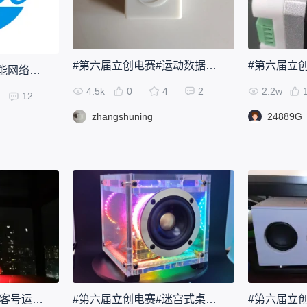
#第六届立创电赛#运动数据检测模块
#第六届立创电赛#智能网络看门狗
4.5k
0
4
2
2.2w
12
zhangshuning
24889G
#第六届立创电赛# 创客号运载火箭
#第六届立创电赛#迷宫式桌面音乐律动音箱-悦2.0