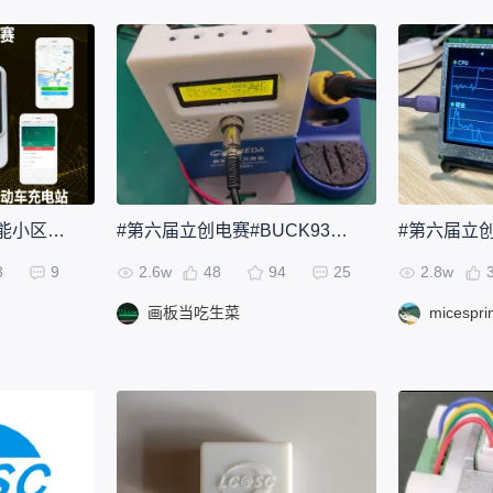
#第六届立创电赛#智能小区电动车充电站
#第六届立创电赛#BUCK936数控焊台
3
9
2.6w
48
94
25
2.8w
画板当吃生菜
micespri