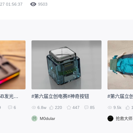
27 01:56:37
9503
#第六届立创电赛#RGB发光收纳台
#第六届立创电赛#神奇按钮
9
6
6.8w
220
447
85
9.5k
M0dular
抢救大师