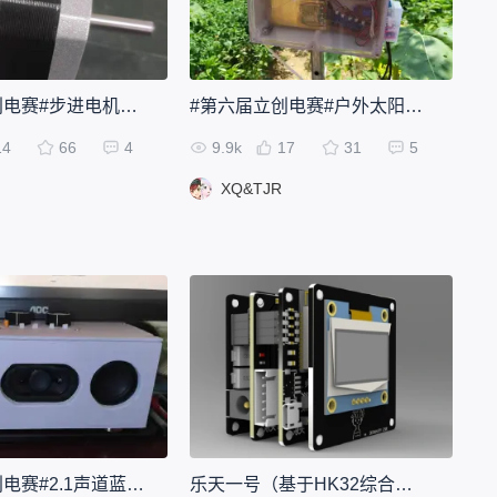
#第六届立创电赛#步进电机串口驱动控制器
#第六届立创电赛#户外太阳能自动灌溉系统
14
66
4
9.9k
17
31
5
XQ&TJR
#第六届立创电赛#2.1声道蓝牙5.0桌面级音响
乐天一号（基于HK32综合控制板）