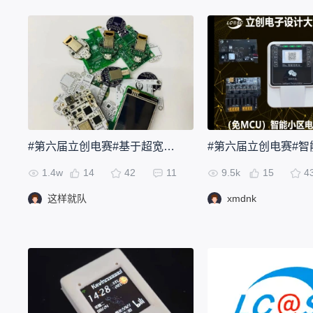
#第六届立创电赛#基于超宽带的多基站协同室内定位系统
1.4w
14
42
11
9.5k
15
4
这样就队
xmdnk