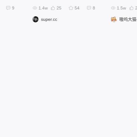
9
1.4w
25
54
8
1.5w
super.cc
嗷呜大猫