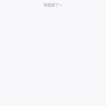
到底部了～
解决方案
使用帮助
关于我们