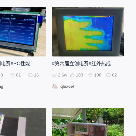
#第六届立创电赛#PC性能监视器
#第六届立创电赛#红外热成像仪
33
61
16
2.6w
103
198
62
ng
qlexcel