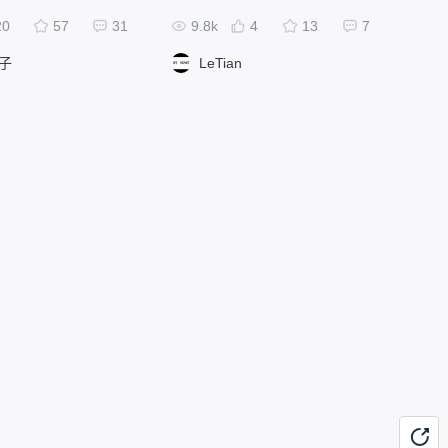
20
57
31
9.8k
4
13
7
子
LeTian