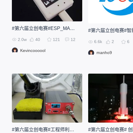
#第六届立创电赛#ESP_MASTER ESP32多功能开发板
2.0w
40
121
12
6.6k
2
6
Kevincoooool
manho9
#第六届立创电赛#工程师利器(不是)-语音控制电烙铁