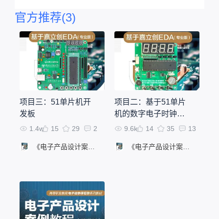
资源：
官方推荐
(3)
https://
www.bil
ibili.co
m/vide
o/BV1
QPAne
rEaB/?
spm_id
项目三：51单片机开
项目二：基于51单片
_from=
333.13
发板
机的数字电子时钟设
87.list.c
计
1.4w
15
29
2
9.6k
14
35
13
ard_ar
chive.cl
《电子产品设计案例教程（微课版）——基于嘉立创EDA（专业版）》配套项目
《电子产品设计案例教程（微课版）——基于嘉立创EDA（专业版）》配套项目
ick&vd
_sourc
e=a2cf
a7ab4c
27b825
28b05c
71931d