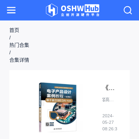
首页
/
热门合集
/
合集详情
《电子产品设计案例教程（微课版）——基于嘉立创EDA（专业版）》
🎖高等
职业教
育电子
2024-
信息课
05-27
2386
程群系
08:26:31
列教材
🔗视频