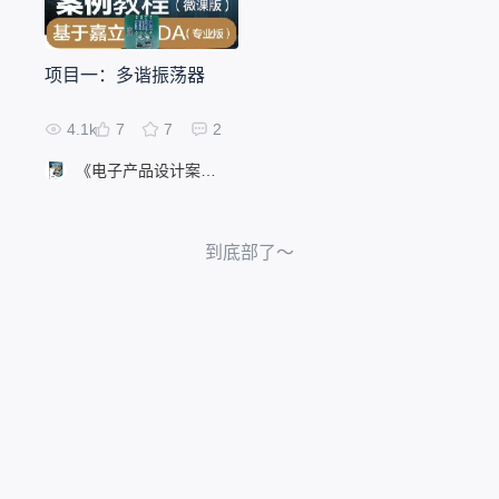
cf02
🔗购买
链接：
项目一：多谐振荡器
4.1k
7
7
2
《电子产品设计案例教程（微课版）——基于嘉立创EDA（专业版）》配套项目
到底部了～