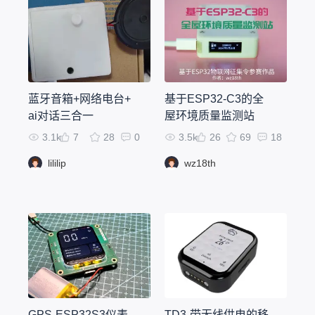
蓝牙音箱+网络电台+
基于ESP32-C3的全
ai对话三合一
屋环境质量监测站
3.1k
7
28
0
3.5k
26
69
18
lililip
wz18th
GPS-ESP32S3仪表
TD3-带无线供电的移