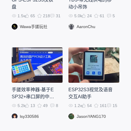
盘
动小吊饰
1.5w
65
218
31
5.0k
24
61
5
Wawa手搓玩社
AaronChu
手搓效率神器-基于E
ESP32S3视觉及语音
SP32+串口屏的中控
交互AI助手
台
5.2k
13
49
8
1.2w
54
161
15
lsy330586
JasonYANG170