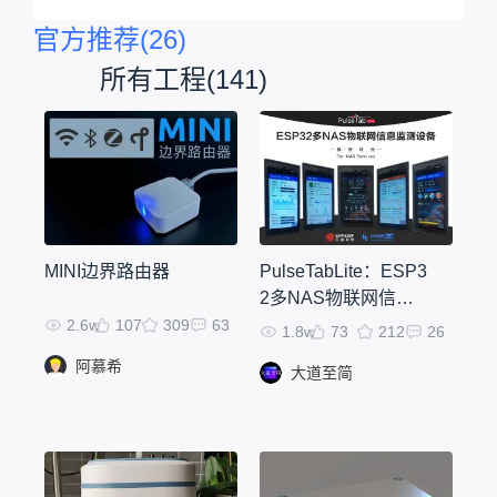
官方推荐
(26)
所有工程
(141)
MINI边界路由器
PulseTabLite：ESP3
2多NAS物联网信息
监测设备
2.6w
107
309
63
1.8w
73
212
26
阿慕希
大道至简