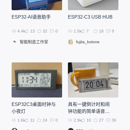
ESP32-AI语音助手
ESP32-C3 USB HUB
4.4k
13
32
0
1.5k
7
18
9
智能制造工作室
fujita_kotone
ESP32C3桌面时钟与
具有一键倒计时和闹
小夜灯
钟功能的简单语音墨
水屏时钟
1.6k
11
24
0
2.9k
10
27
36