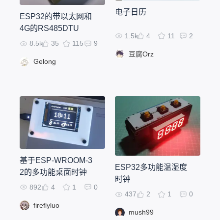
电子日历
ESP32的带以太网和
4G的RS485DTU
1.5k
4
11
2
8.5k
35
115
9
豆腐Orz
Gelong
基于ESP-WROOM-3
ESP32多功能温湿度
2的多功能桌面时钟
时钟
892
4
1
0
437
2
1
0
fireflyluo
mush99