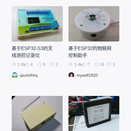
基于ESP32-S3的无
基于ESP32的物联网
线测控记录仪
控制助手
1.8k
4
9
2
1.4k
7
16
3
qiuzhihhq
myself1820