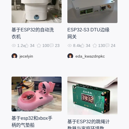
基于ESP32的自动洗
ESP32-S3 DTU边缘
衣机
网关
1.2w
34
100
23
8.4k
34
130
24
jecelyin
eda_kwazdnpkc
基于esp32和xbox手
基于ESP32的跳绳计
柄的气垫船
数器与家庭环境数据