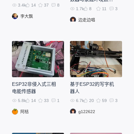
3.4k
14
37
8
感知中心
1.7k
8
11
3
李大飘
边走边唱
ESP32非侵入式三相
基于ESP32的写字机
电能传感器
器人
5.8k
14
33
1
6.7k
20
59
3
阿桔
g122622