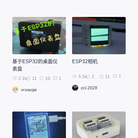
基于ESP32的桌面仪
ESP32相机
表盘
3.1k
2
21
7
2.1k
11
10
1
zcl-2028
vrxiaojie