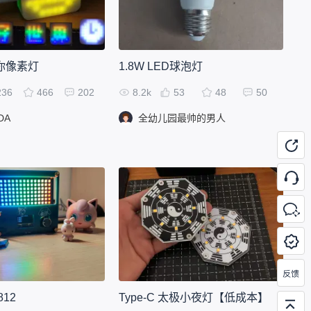
迷你像素灯
1.8W LED球泡灯
236
466
202
8.2k
53
48
50
DA
全幼儿园最帅的男人
812
Type-C 太极小夜灯【低成本】