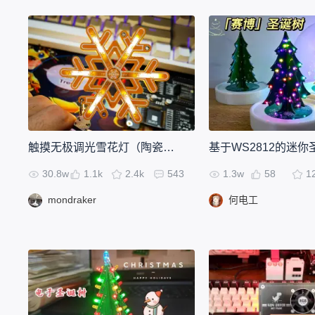
触摸无极调光雪花灯（陶瓷灯丝）（新手小白也可以做！）
基于WS2812的迷你
30.8w
1.1k
2.4k
543
1.3w
58
1
mondraker
何电工