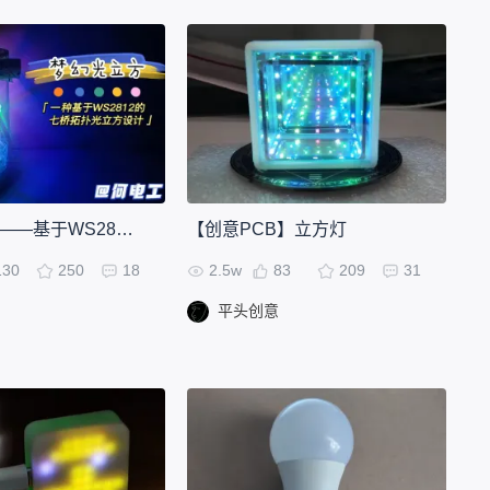
梦幻光立方 ——基于WS2812的RGB幻彩小夜灯
【创意PCB】立方灯
130
250
18
2.5w
83
209
31
平头创意