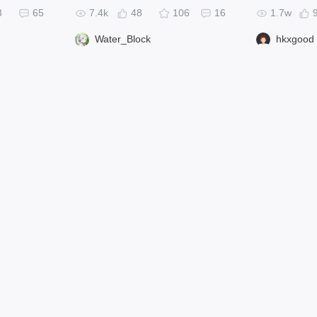
3
65
7.4k
48
106
16
1.7w
Water_Block
hkxgood
解决方案
使用帮助
关于我们
专业版编辑器
用户论坛
团队介绍
标准版编辑器
专业版教程
相关报道
桌面客户端
标准版教程
关于公司
版
API接口
专业版更新
联系我们