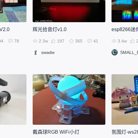
2.0
辉光拾音灯v1.0
esp8266
94
78
2.3w
197
365
41
3.4w
swadw
SMALL_
戴森球RGB WiFi小灯
氛围灯-ws2