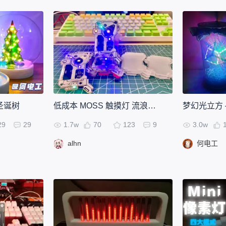
圣诞树
低成本 MOSS 触摸灯 流浪地球2
29
29
1.7w
70
123
9
3.0w
alhn
何电工