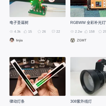
电子圣诞树
RGBWW 全彩补光灯V
4.3k
15
26
22
2.2w
158
2
linjia
ZGMT
律动灯条
308紫外线灯