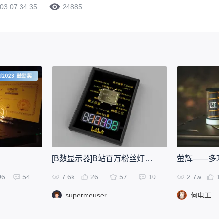
03 07:34:35
24885
[B数显示器]B站百万粉丝灯牌！
萤辉——多
96
54
7.6k
26
57
10
2.7w
supermeuser
何电工