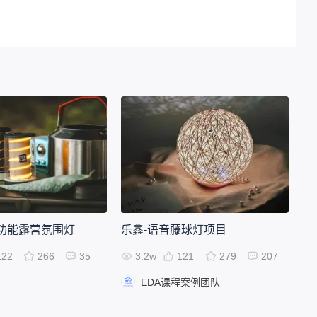
功能露营氛围灯
乐鑫-语音藤球灯项目
122
266
35
3.2w
121
279
207
EDA课程案例团队