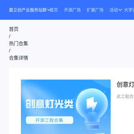
嘉立创产业服务站群
首页
开源广场
扩展广场
活动
大学
首页
/
热门合集
/
合集详情
创意
此工程合