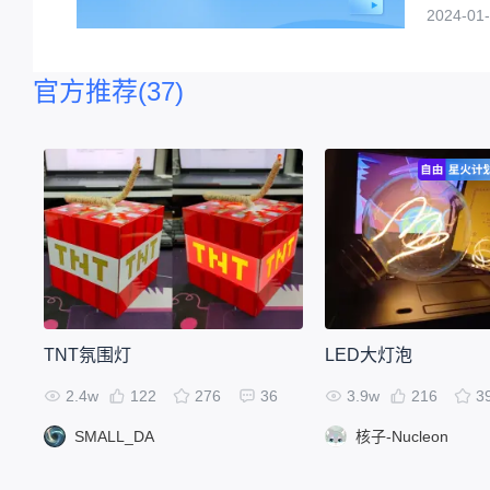
2024-01-
官方推荐
(37)
TNT氛围灯
LED大灯泡
2.4w
122
276
36
3.9w
216
3
SMALL_DA
核子-Nucleon