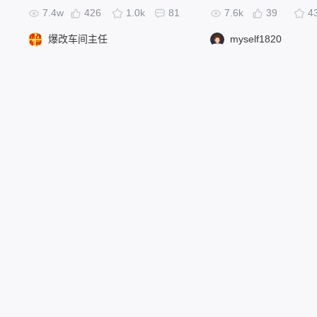
7.4w
426
1.0k
81
7.6k
39
4
爆改车间主任
myself1820
政策条款
软件版本
服务条款
专业版
隐私政策
标准版
项目授权许可协议
教育版
作出贡献
私有化部署