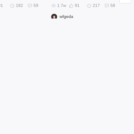
91
182
59
1.7w
91
217
58
wfgeda
EDA公众号
开源公众号
开源硬件交
流群