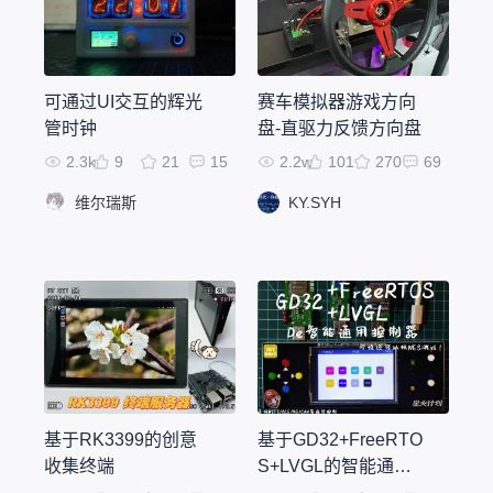
可通过UI交互的辉光
赛车模拟器游戏方向
管时钟
盘-直驱力反馈方向盘
2.3k
9
21
15
2.2w
101
270
69
维尔瑞斯
KY.SYH
基于RK3399的创意
基于GD32+FreeRTO
收集终端
S+LVGL的智能通用
控制器Demo