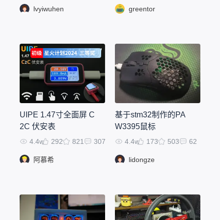
lvyiwuhen
greentor
UIPE 1.47寸全面屏 C
基于stm32制作的PA
2C 伏安表
W3395鼠标
4.4w
292
821
307
4.4w
173
503
62
阿慕希
lidongze