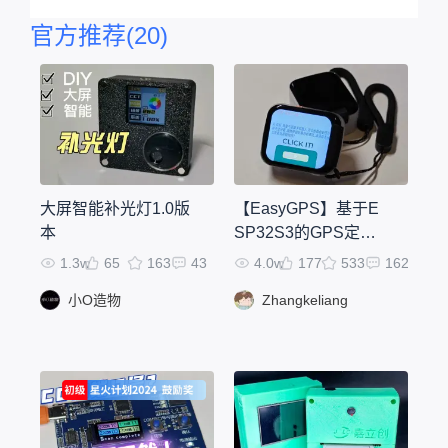
官方推荐
(20)
大屏智能补光灯1.0版
【EasyGPS】基于E
本
SP32S3的GPS定位
器
1.3w
65
163
43
4.0w
177
533
162
小O造物
Zhangkeliang