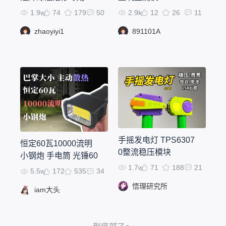
最新版本支持OTA升
1.9w
74
179
50
2.9k
12
26
11
级
zhaoyiyi1
891101A
手摇发电灯 TPS6307
恒定60瓦10000流明
0整流稳压模块
小钢炮 手电筒 光锤60
1.7w
71
188
21
5.5w
172
535
34
悟理研究所
iam大头