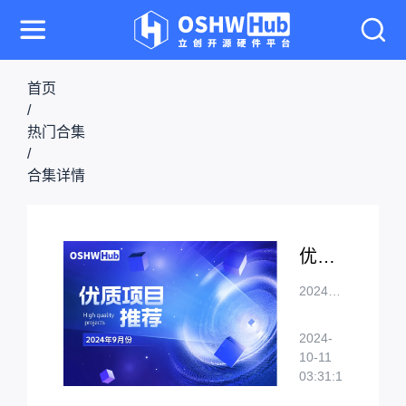
首页
/
热门合集
/
合集详情
优质项目推荐-9月份
2024年
9月份
立创开
2024-
源硬件
10-11
1309
平台优
03:31:17
质项目
推荐