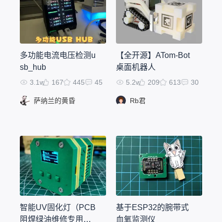
多功能电流电压检测u
【全开源】ATom-Bot
sb_hub
桌面机器人
3.1w
167
445
45
5.2w
209
613
30
萨纳兰的黄昏
Rb君
智能UV固化灯（PCB
基于ESP32的腕带式
阻焊绿油维修专用）
血氧监测仪