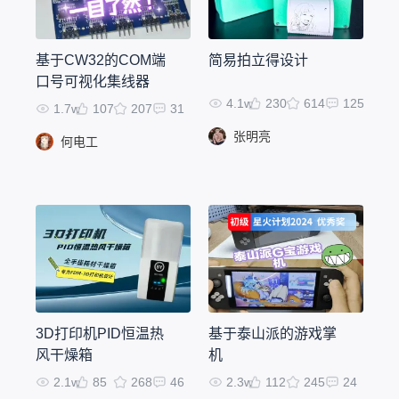
基于CW32的COM端
简易拍立得设计
口号可视化集线器
4.1w
230
614
125
1.7w
107
207
31
张明亮
何电工
3D打印机PID恒温热
基于泰山派的游戏掌
风干燥箱
机
2.1w
85
268
46
2.3w
112
245
24