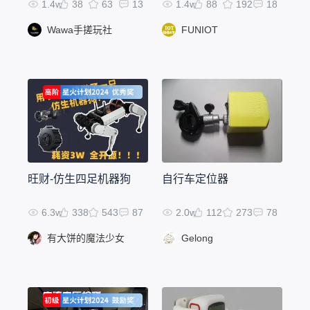
1.4w
38
63
13
1.4w
88
192
18
Wawa手搓玩社
FUNIOT
旺财-仿生四足机器狗
自行车定位器
6.3w
338
543
87
2.0w
112
273
78
有大饼的魔法少女
Gelong