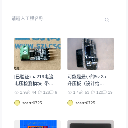
[已验证]ina219电流
可能是最小的5v 2a
电压检测模块 -带代
升压板（设计给电
码
池用的）
1.9w
44
128
6
1.4w
53
120
19
scarrr0725
scarrr0725