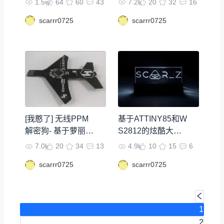
1.5w
64
60
43
7.2k
20
32
16
scarrr0725
scarrr0725
[我憨了] 无线PPM
基于ATTINY85和W
解密狗- 基于萝丽三
S2812的炫酷大灯
和ATmega32u4
片
7.0k
20
34
13
4.9k
10
15
6
scarrr0725
scarrr0725
1
2