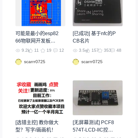
可能是最小的esp82
[已成功] 基于nfc的P
66物联网开发板（8
CB名片
x gpio）
9.2k
11
19
12
3.5w
157
353
48
scarrr0725
scarrr0725
[选错主控] 教你做大
[无屏幕测试] PCF8
型？写字/画画机！
574T-LCD-IIC控制
模块-带小教程