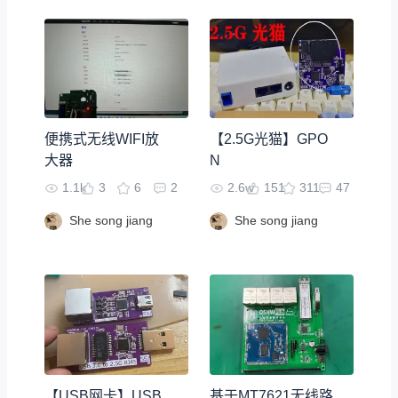
便携式无线WIFI放
【2.5G光猫】GPO
大器
N
1.1k
3
6
2
2.6w
151
311
47
She song jiang
She song jiang
【USB网卡】USB
基于MT7621无线路