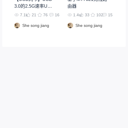
3.0的2.5G速率USB
由器
网卡
7.1k
21
76
16
1.4w
33
102
15
She song jiang
She song jiang