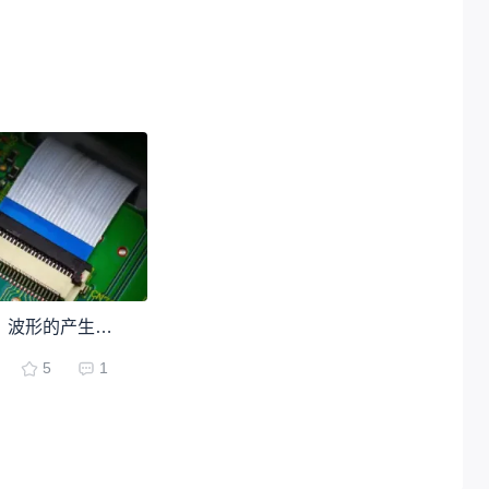
【模拟电路】波形的产生与变换实验【555+运放】
5
1