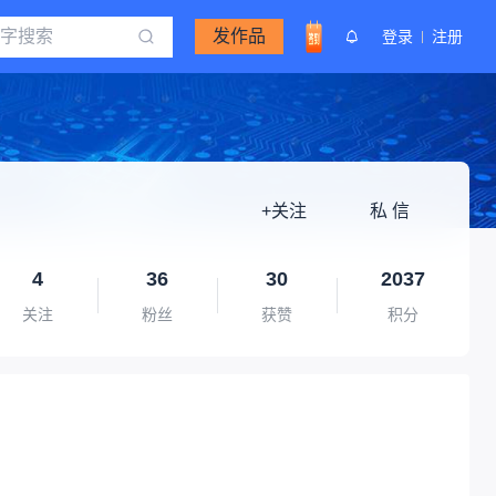
发作品
登录
注册
+关注
私 信
4
36
30
2037
关注
粉丝
获赞
积分