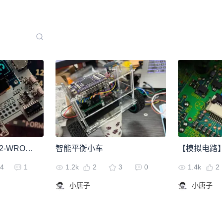
HinarUI-基于ESP32-WROVER-E的UI配套中控板
智能平衡小车
4
1
1.2k
2
3
0
1.4k
2
小唐子
小唐子