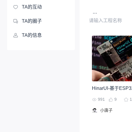
TA的互动
TA的圈子
TA的信息
991
9
1
小唐子