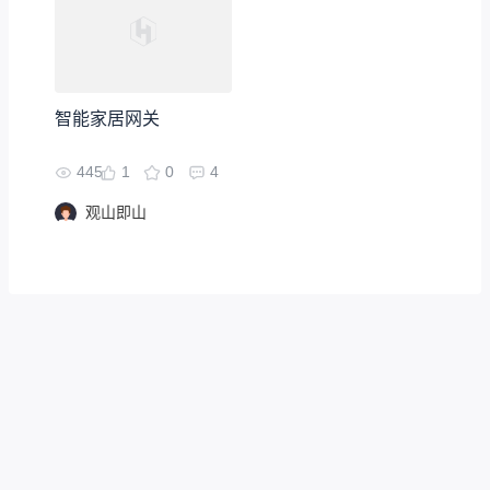
智能家居网关
445
1
0
4
观山即山