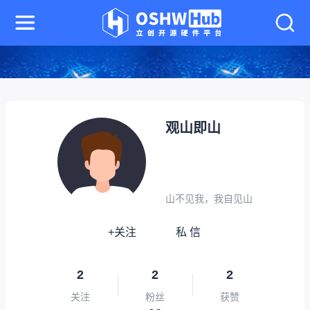
观山即山
山不见我，我自见山
+关注
私 信
2
2
2
关注
粉丝
获赞