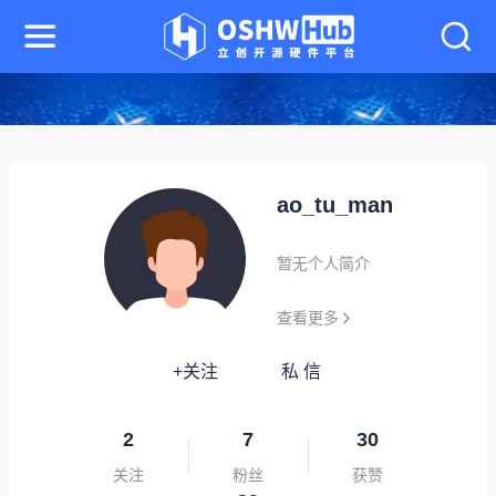
ao_tu_man
暂无个人简介
查看更多
+关注
私 信
2
7
30
关注
粉丝
获赞