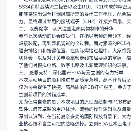
SS34肖特基续流二极管以及由R10、R11构成的
能够将输出调至排烟风扇所需的最佳工作电压，配合输
力。最终通过专用的接线端子（CN2）连接抽风扇，
二、 以赛促学：从原理图走向实物制作的升华
参与此次活动的协会成员们，在指导老师的带领下，经
焊接装配，再到整机调试的全过程。面对紧凑的PCB
理安排接口和按键位置。在实际焊接过程中，大家感受
切体会，以及对开关电源高频走线布局要点的掌握，都
了他们对模拟电路、数字电路及电源管理知识的理解。
三、 感恩支持：深化国产EDA与嘉立创的有力托举
本次活动项目的顺利推进与高质量落地，离不开背后坚
仅为协会提供了快捷、高品质的PCB打样服务，免去
生创新项目的试错成本。
尤为值得自豪的是，本次项目的原理图绘制与PCB布局
软件凭借其卓越的用户体验、流畅的操作逻辑以及海量
深刻认识到，在当前复杂多变的国际科技背景下，大力
业核心技术自主可控的战略选择。立创EDA让本土电