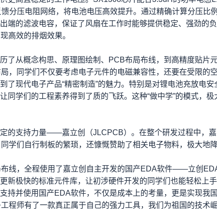
精密反馈分压电阻网络，将电池电压高效提升。通过精确计算分压比
出端的滤波电容，保证了风扇在工作时能够提供稳定、强劲的负
实现高效的排烟效果。
历了从概念构思、原理图绘制、PCB布局布线，到高精度贴片
布局，同学们不仅要考虑电子元件的电磁兼容性，还要在受限的
到了现代电子产品“精密制造”的魅力。特别是对锂电池充放电安
让同学们的工程素养得到了质的飞跃。这种“做中学”的模式，极
定的支持力量——嘉立创（JLCPCB）。在整个研发过程中，
了同学们自行制板的繁琐，还慷慨赞助了相关电子物料，极大地
布线，全程使用了嘉立创自主开发的国产EDA软件——立创ED
更新极快的标准元件库，让初涉硬件开发的同学们也能轻松上手
支持并使用国产EDA软件，不仅是成本上的考量，更是实现我
子工程师有了一款真正属于自己的强力工具，我们为祖国的技术