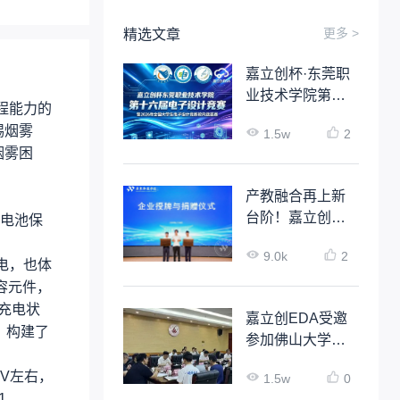
更多 >
精选文章
嘉立创杯·东莞职
业技术学院第十
程能力的
六届电子设计竞
锡烟雾
1.5w
2
赛
烟雾困
产教融合再上新
台阶！嘉立创
电池保
EDA 与广东科技
9.0k
2
学院达成深度校
电，也体
企合作
容元件，
的充电状
嘉立创EDA受邀
，构建了
参加佛山大学工
业软件人才培养
V左右，
1.5w
0
项目启动会
1、