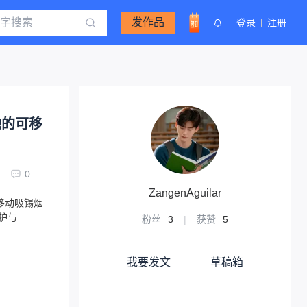
发作品
登录
注册
池的可移
0
ZangenAguilar
移动吸锡烟
防护与
粉丝
3
|
获赞
5
我要发文
草稿箱