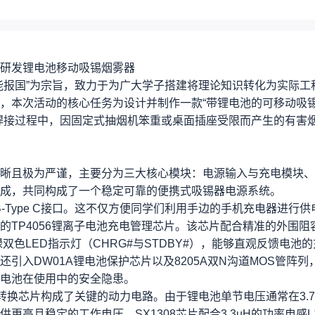
研发锂电池移动吸锡烟雾器
能报国”为宗旨，致力于为广大学子搭建将理论知识转化为实际工
，本次活动的核心任务为设计并制作一款“带锂电池的可移动吸
焊接过程中，因固定式抽烟机笨重或桌面插座受限而产生的有害
晰且极为严谨，主要分为三大核心模块：电源输入与充电模块、
成，共同构成了一个稳定可靠的便携式吸锡器电源系统。
-Type C接口。这不仅方便同学们利用手边的手机充电器进行供
TP4056锂离子电池充电管理芯片。该芯片配合精准的外围阻
色LED指示灯（CHRG#与STDBY#），能够直观反馈电池
引入DW01A锂电池保护芯片以及8205A双N沟道MOS管阵列
电池在使用中的安全隐患。
压转换芯片构成了关键的动力电路。由于锂电池单节电压通常在3.7
高且稳定的工作电压。SX1308芯片配合3.3uH的功率电感L