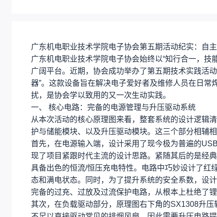
广东机电职业技术学院电子协会第五期活动纪实：自主
广东机电职业技术学院电子协会始终以“知行合一，技
广阔平台。近期，协会成功举办了第五期技术实践活动
器”。这款设备旨在解决电子爱好者及维修人员在日常
扰，是协会学以致用的又一次生动实践。
一、 核心电路：完备的电源管理与升压驱动系统
从本次活动的核心原理图来看，整套系统的设计逻辑清
护与储能模块、以及升压驱动模块。这三个部分相辅相
首先，在电源输入端，设计采用了现今极为普遍的USB
现了项目紧跟时代主流的设计思路。紧随其后的是经典的
具备出色的恒流/恒压充电特性。电路中巧妙设计了红绿双
态和满电状态。同时，为了提升系统的安全系数，设计还
完备的过充、过放及过流保护电路，从根本上杜绝了锂
其次，在负载驱动部分，原理图右下角的SX1308升
不足以直接驱动常见的排烟风扇，因此需要升压电路提供更