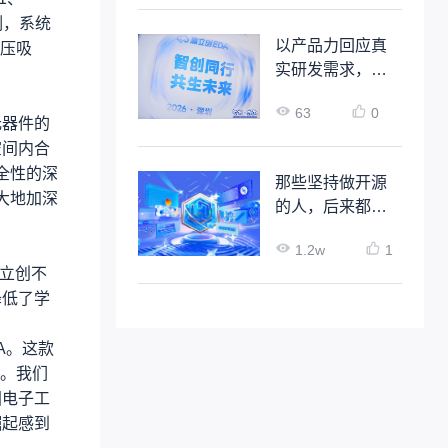
例，系统
以产品力回应真
压吸
实研发需求，嘉
立创EDA企业级
63
0
解决方案正式发
元器件的
布
空间内合
全性的深
那些坚持做开源
大地加深
的人，后来都怎
么样了？
1.2w
1
嘉立创不
降低了学
A。这款
。我们
国电子工
崛起感到