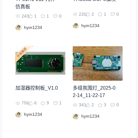
仿真板
220
2
1
0
243
1
1
0
hym1234
hym1234
加湿器控制板_V1.0
多组氛围灯_2025-0
2-14_11-22-17
756
6
9
1
341
2
3
0
hym1234
hym1234