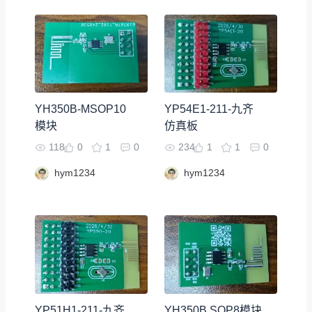
YH350B-MSOP10
YP54E1-211-九齐
模块
仿真板
118
0
1
0
234
1
1
0
hym1234
hym1234
YP51H1-211-九齐
YH350B SOP8模块