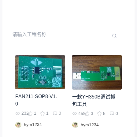
PAN211-SOP8-V1.
一款YH350B调试抓
0
包工具
232
1
1
0
459
3
5
0
hym1234
hym1234