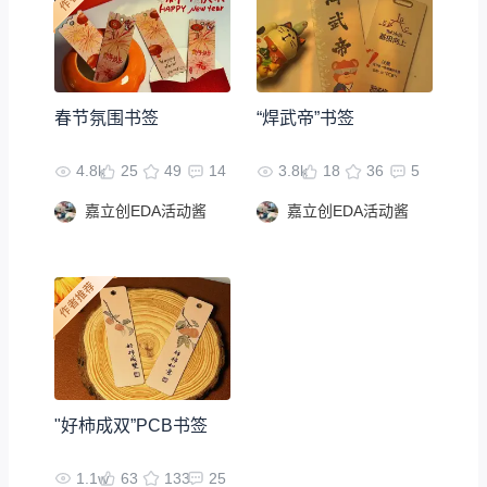
春节氛围书签
“焊武帝”书签
4.8k
25
49
14
3.8k
18
36
5
嘉立创EDA活动酱
嘉立创EDA活动酱
"好柿成双”PCB书签
1.1w
63
133
25