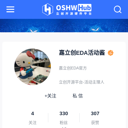
嘉立创EDA活动酱
嘉立创EDA官方
立创开源平台-活动主理人
+关注
私 信
4
330
307
关注
粉丝
获赞