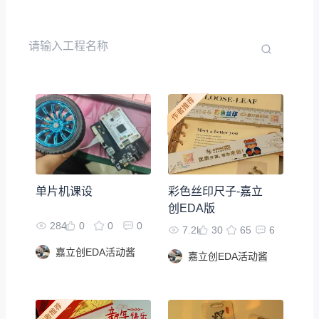
单片机课设
彩色丝印尺子-嘉立
创EDA版
284
0
0
0
7.2k
30
65
6
嘉立创EDA活动酱
嘉立创EDA活动酱