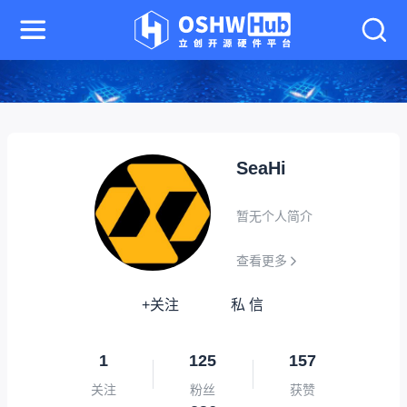
SeaHi
暂无个人简介
查看更多
+关注
私 信
1
125
157
关注
粉丝
获赞