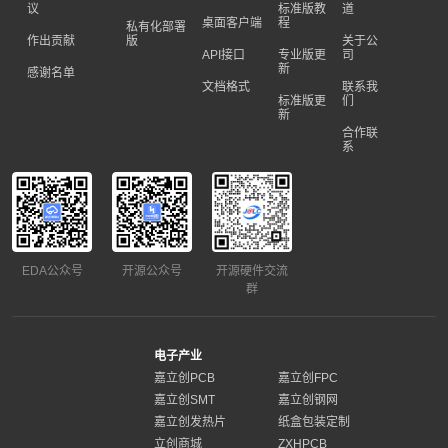
议
标准版教
道
桌面客户端
程
私有化部署
作出贡献
版
关于公
API接口
专业版更
司
新
感谢名单
文档格式
联系我
标准版更
们
新
合作联
系
EDA公众号
开源公众号
开源硬件交流
群
电子产业
嘉立创PCB
嘉立创FPC
嘉立创SMT
嘉立创钢网
嘉立创发热片
纸盒包装定制
立创商城
ZXHPCB