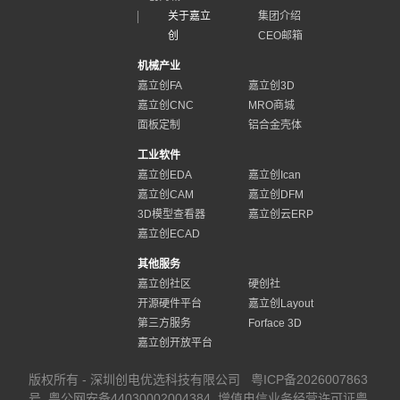
关于嘉立
集团介绍
创
CEO邮箱
机械产业
嘉立创FA
嘉立创3D
嘉立创CNC
MRO商城
面板定制
铝合金壳体
工业软件
嘉立创EDA
嘉立创Ican
嘉立创CAM
嘉立创DFM
3D模型查看器
嘉立创云ERP
嘉立创ECAD
其他服务
嘉立创社区
硬创社
开源硬件平台
嘉立创Layout
第三方服务
Forface 3D
嘉立创开放平台
版权所有 - 深圳创电优选科技有限公司
粤ICP备2026007863
号
粤公网安备44030002004384
增值电信业务经营许可证粤