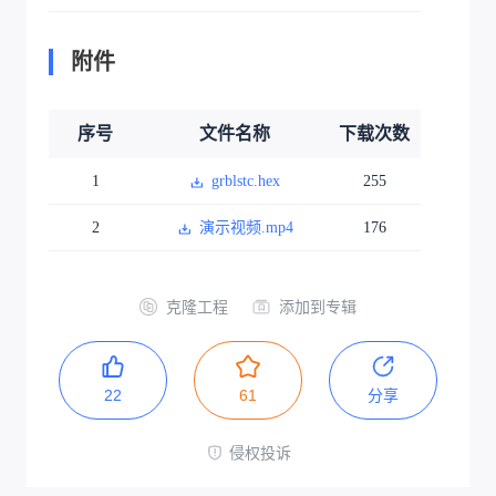
附件
序号
文件名称
下载次数
1
grblstc.hex
255
2
演示视频.mp4
176
克隆工程
添加到专辑
22
61
分享
侵权投诉