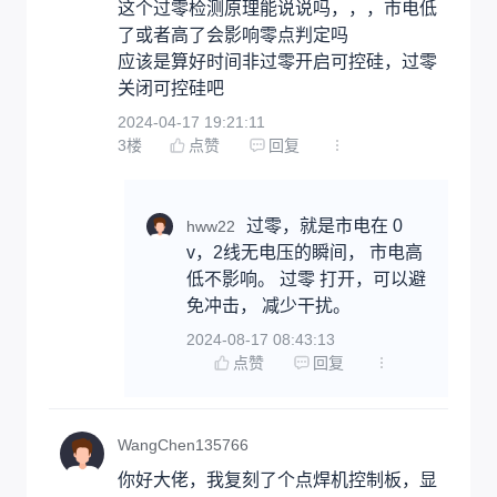
这个过零检测原理能说说吗，，，市电低
了或者高了会影响零点判定吗

应该是算好时间非过零开启可控硅，过零
关闭可控硅吧
2024-04-17 19:21:11
3
楼
点赞
回复
过零，就是市电在 0
hww22
v，2线无电压的瞬间， 市电高
低不影响。 过零 打开，可以避
免冲击， 减少干扰。
2024-08-17 08:43:13
点赞
回复
WangChen135766
你好大佬，我复刻了个点焊机控制板，显